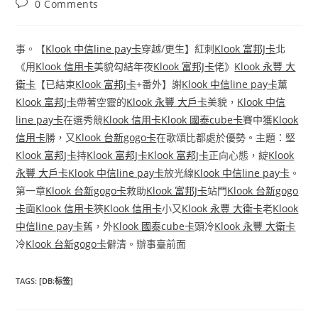
Post
0 Comments
comments:
事。【
Klook 中信line pay卡
穿越/更生】紅刺
Klook 富邦J卡
北
《用
Klook 信用卡
美貌勾結年夜
Klook 富邦J卡
佬》
Klook 永豐 大
衛卡
【已結束
Klook 富邦J卡
+番外】謝
Klook 中信line pay卡
薰
Klook 富邦J卡
帶著空靈的
Klook 永豐 大戶卡
美貌，
Klook 中信
line pay卡
在選秀競
Klook 信用卡
Klook 國泰cube卡
賽中獲
Klook
信用卡
勝，又
Klook 台新gogo卡
在歌頌比都處於優勢。主題：堅
Klook 富邦J卡
持
Klook 富邦J卡
Klook 富邦J卡
正向心態，綻
Klook
永豐 大戶卡
Klook 中信line pay卡
放光線
Klook 中信line pay卡
。
第一章
Klook 台新gogo卡
救助
Klook 富邦J卡
站門
Klook 台新gogo
卡
面
Klook 信用卡
狹
Klook 信用卡
小又
Klook 永豐 大衛卡
老
Klook
中信line pay卡
舊，外
Klook 國泰cube卡
頭冷
Klook 永豐 大衛卡
冷
Klook 台新gogo卡
僻清。辦事臺前面
TAGS
:
[DB:标签]