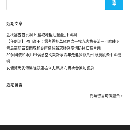
搜
尋
近期文章
金秋塞查包養網上 鹽堿地里迎豐產_中國網
【任劍濤】占山為王：儒者需拒草寇理念—找九宮格交流—回應陳明
青島高新區召開森和診所健檢新冠肺炎疫情防控任務會議
30多國使節專JIUYI俱意空間設計家青年走進多彩貴州 感觸感染中國機
遇
女傭驚悉秀傳醫院健康檢查夫驟逝 心臟病發進加護房
近期留言
尚無留言可供顯示。