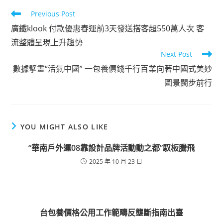
Read
Previous Post
more
廣鐵klook 付款優惠春運前3天發送搭客超550萬人次 客
articles
流整體呈現上升趨勢
Next Post
數據擘畫“活氣中國” 一包養價錢千行百業向著中國式美妙
圖景闊步前行
YOU MIGHT ALSO LIKE
“華南戶外運08靠設計品牌活動動之都”馭板騰飛
2025 年 10 月 23 日
台包養價格公用工作範疇反壟斷指南出臺