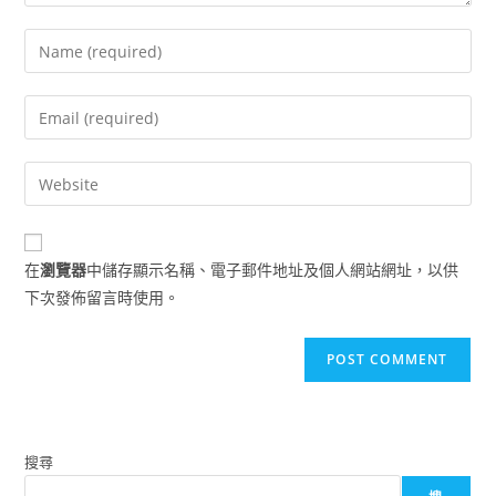
Enter
your
name
Enter
or
your
username
email
Enter
to
address
your
comment
to
website
comment
URL
在
瀏覽器
中儲存顯示名稱、電子郵件地址及個人網站網址，以供
(optional)
下次發佈留言時使用。
搜尋