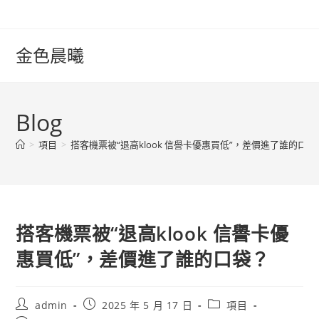
Skip
to
content
金色晨曦
Blog
>
項目
>
搭客機票被“退高klook 信譽卡優惠買低”，差價進了誰的口袋
搭客機票被“退高klook 信譽卡優
惠買低”，差價進了誰的口袋？
Post
Post
Post
admin
2025 年 5 月 17 日
項目
author:
published:
category: