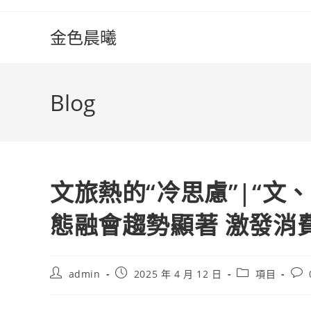
Skip
to
金色晨曦
content
Blog
文旅熱的“冷思慮”|“文、
態融會趨勢顯著 激發消
Post
Post
Post
Pos
admin
2025 年 4 月 12 日
項目
author:
published:
category:
com