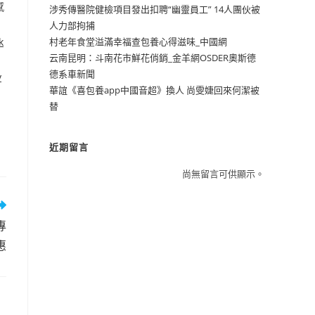
感
涉秀傳醫院健檢項目發出扣聘“幽靈員工” 14人團伙被
人力部拘捕
k
村老年食堂溢滿幸福查包養心得滋味_中國網
云南昆明：斗南花市鮮花俏銷_金羊網OSDER奧斯德
德系車新聞
y
華誼《喜包養app中國音超》換人 尚雯婕回來何潔被
替
近期留言
尚無留言可供顯示。
專
惠