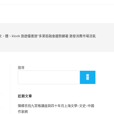
“文、體、klook 旅遊優惠旅”多業態融會趨勢顯著 激發消費市場活氣
搜尋
搜
尋
近期文章
陳蝶衣找九宮格講座與四十年月上海文學–文史–中國
作家網