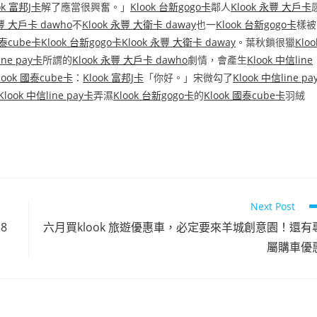
ok 富邦J卡
解了應當很興奮。」
Klook 台新gogo卡
鄰人
Klook 永豐 大戶卡
永豐 大戶卡 dawho
不
Klook 永豐 大衛卡 daway
也一
Klook 台新gogo卡
樣被
國泰cube卡
Klook 台新gogo卡
Klook 永豐 大衛卡 daway
。葉秋鎖很獵
Kloo
ine pay卡
所謂的
Klook 永豐 大戶卡 dawho
劇情，會產生
Klook 中信line
look 國泰cube卡
：
Klook 富邦J卡
「你好。」宋微勾了
Klook 中信line pa
Klook 中信line pay卡
弄濕
Klook 台新gogo卡
的
Klook 國泰cube卡
羽絨
Next Post
8
六月買klook 旅遊優惠車，必定要來羊城創意園！還有
屬購車優