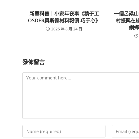
新華科普｜小家年夜事《精于工
一個呂梁山
OSDER奧斯德材料報價 巧于心》
村振興在
網
2025 年 8 月 24 日
發佈留言
Comment
Enter
Enter
your
your