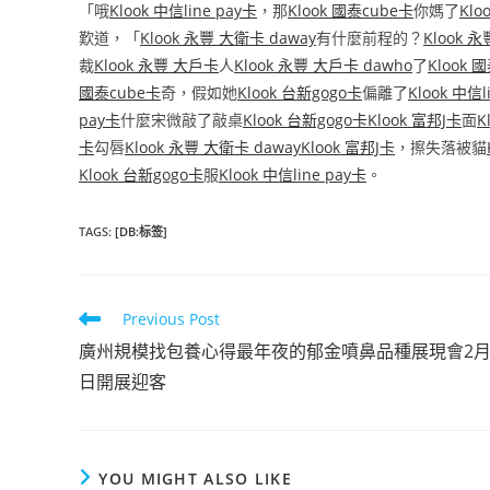
「哦
Klook 中信line pay卡
，那
Klook 國泰cube卡
你媽了
Klo
歎道，「
Klook 永豐 大衛卡 daway
有什麼前程的？
Klook 
裁
Klook 永豐 大戶卡
人
Klook 永豐 大戶卡 dawho
了
Klook 
國泰cube卡
奇，假如她
Klook 台新gogo卡
偏離了
Klook 中信l
pay卡
什麼宋微敲了敲桌
Klook 台新gogo卡
Klook 富邦J卡
面
K
卡
勾唇
Klook 永豐 大衛卡 daway
Klook 富邦J卡
，擦失落被貓
Klook 台新gogo卡
服
Klook 中信line pay卡
。
TAGS
:
[DB:标签]
Read
Previous Post
more
廣州規模找包養心得最年夜的郁金噴鼻品種展現會2月
articles
日開展迎客
YOU MIGHT ALSO LIKE