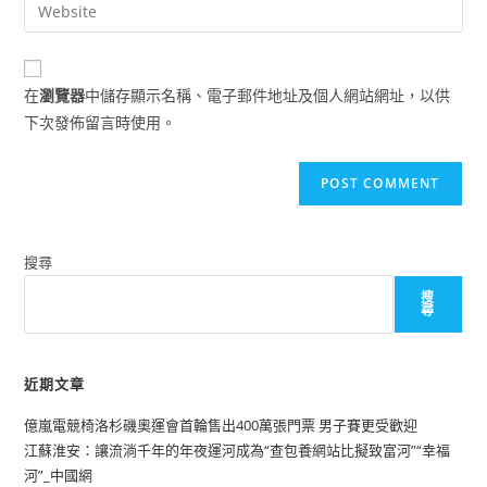
Enter
to
address
your
comment
to
website
comment
URL
在
瀏覽器
中儲存顯示名稱、電子郵件地址及個人網站網址，以供
(optional)
下次發佈留言時使用。
搜尋
搜
尋
近期文章
億嵐電競椅洛杉磯奧運會首輪售出400萬張門票 男子賽更受歡迎
江蘇淮安：讓流淌千年的年夜運河成為“查包養網站比擬致富河”“幸福
河”_中國網