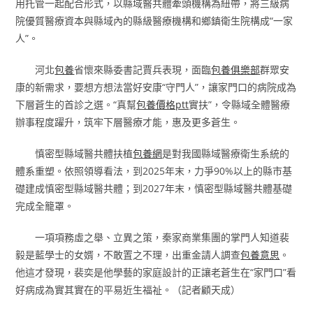
用托管一起配合形式，以縣域醫共體牽頭機構為紐帶，將三級病
院優質醫療資本與縣域內的縣級醫療機構和鄉鎮衛生院構成“一家
人”。
河北
包養
省懷來縣委書記賈兵表現，面臨
包養俱樂部
群眾安
康的新需求，要想方想法當好安康“守門人”，讓家門口的病院成為
下層蒼生的首診之選。“真幫
包養價格ptt
實扶”，令縣域全體醫療
辦事程度躍升，筑牢下層醫療才能，惠及更多蒼生。
慎密型縣域醫共體扶植
包養網
是對我國縣域醫療衛生系統的
體系重塑。依照領導看法，到2025年末，力爭90%以上的縣市基
礎建成慎密型縣域醫共體；到2027年末，慎密型縣域醫共體基礎
完成全籠罩。
一項項務虛之舉、立異之策，秦家商業集團的掌門人知道裴
毅是藍學士的女婿，不敢置之不理，出重金請人調查
包養意思
。
他這才發現，裴奕是他學藝的家庭設計的正讓老蒼生在“家門口”看
好病成為實其實在的平易近生福祉。（記者顧天成）