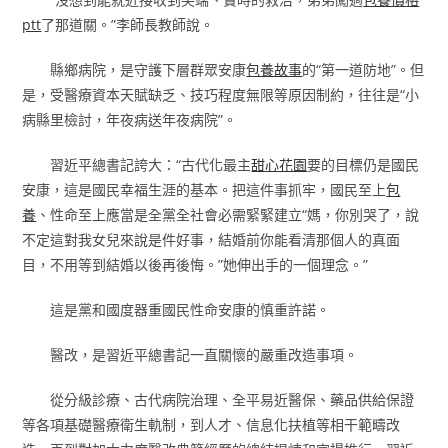
ptt
了那道關。”李師長教師說。
縣鄉病院，是守護下層群眾安康
包養故事
的“第一道防地”。但
是，受醫療資本天賦缺乏、技巧程度無限等原因制約，往往是“小
病縣里檢討，年夜病送年夜病院”。
習近平總書記誇大：“古代化最主
甜心花園
要的目標仍是國民
安康，這是國民幸福生涯的基本。把這件事抓牢，國民至上
包
養
、性命至上應當是全黨全社會必需緊緊建立“媽，你別哭了，說
不定這對我女兒來說是件好事，結婚前你能看清那個人的真面
目，不用等到結婚以後再後悔。”她伸出手的一個理念。”
這是黨和國度器重國民性命安康的慎重許諾。
醫改，是習近平總書記一直關懷的嚴重改造事項。
從分級診療、古代病院治理、全平易近醫保、藥品供給保證
等各項基礎醫療衛生軌制，到人才、信息化扶植等相干範疇改