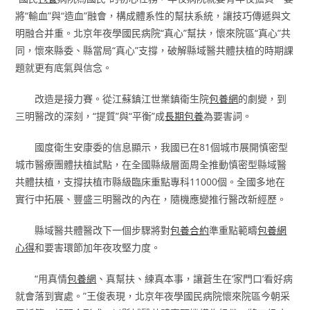
將“輸血”與“造血”融會，構成體系性的幫扶系統，讓技巧傳遞與文
明融合并重。北京年夜學國民病院“真心”幫扶，懷來院區“真心”共
同，懷來縣委、縣當局“真心”支撐，破解縣域醫共體扶植的時期課
題就更有底氣與信念。
改造是接力賽。從江蘇鎮江世業鎮衛生院
包養網
的劇變，到
三明醫改的深刻，“提質”與“平衡”成
長期包養
為要害詞。
國度衛生安康委的信息顯示，我國已在81個城市展開慎密型
城市醫療團體扶植試點，在全國縣級層面周全推動慎密型縣域醫
共體扶植，支撐扶植市縣級臨床重點專科11000個。全國多地在
實行中拓展、豐盛三明醫改的內在，隨機應變推行醫改新經歷。
縣域醫共體醫改下一個步驟將對
包養合約
準重點範疇
包養網
心得
和要害環節加年夜攻堅力度。
“用真情
包養網
、真幫扶、練真本事，讓蒼生在‘家門口’看好病
就會落到實處。”王俊表現，北京年夜學國民病院懷來院區今朝采