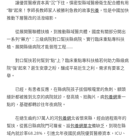
讓優質醫療資本真“沉”下往，慎密型縣域醫療衛生配合體有用
“聯”起來！李師長教師家人被勝利急救的故事
包養
，恰是中國加快
推動下層醫改的活潑縮影。
從展開醫聯體扶植，到推動縣域醫共體，國度有關部分開出
一系列“藥方”：三級病院對口幫扶縣病院、實行臨床重點專科扶
植、展開縣級病院才能晉陞工程……
對口幫扶若何幫到“點”上？臨床重點專科扶植若何助力縣級病
院“強”起來？蒼生安康之盼，釀成平易近生之利，需求有要害之
舉。
已經，有患者反應，在縣病院孩子拔個喉嚨里的魚刺、額頭
縫針都被推到北京的病院就診，發高燒、拍胸片，病
包養網
重一
點的，基礎都轉診往年夜病院。
在總生齒約37萬人的河
包養網
北省懷來縣，經由過程兩年的
幫扶，從舊日縣病院門可羅雀、設
包養網單次
備缺乏，到現在縣
域內就診率68.28%，引進北年夜國民病院優質醫療資本，ICU、