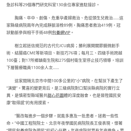
急診科等29個專門研究科室130余位專家進駐接診。
胸痛、卒中、創傷、危重孕產婦救治、危從頭生兒救治……這
家縣級病院兩年內完成靜脈溶栓89例，胸痛患者救治419例，冠
狀動脈參與相干手術48例
包養網VIP
。
樹立起迷信規范的古代化ICU病房；勝利展開關節鏡微創手
術、結腸癌CME等新項目、新技巧76項；每月三、四級手術跨越
100臺；對17所鄉鎮衛生院和275個村衛生室停止技巧領導，培訓
下層醫療職員1100余人次……
這家間隔北京市中間100多公里的“小”病院，在幫扶下產生了
“演變”。驚喜的變更背后，是三級病院對口幫扶縣病院的實行立
異，是慎密型縣域醫共
甜心花園
體的深度融會，也是晉陞國民安
康“取得感”的有用摸索。
“醫改每進步一個步驟，就能多惠及一批患者，拯救一些性
命。”中國工程院院士、北京年夜學國民病院院長王俊表現，懷著
“國民
包養
病院為國民”的初心任務，年夜病院就要有年夜擔負。要