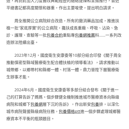
造，再到對加大力度醫改典範經歷的總結提煉和宣揚推行，習近
平總書記都高度關懷和器重，作出主要唆使，提出明白請求。
周全推開公立病院綜合改造，所有的撤消藥品加成，推進扶
植一批“家底厚實”的公立病院，攙扶成長重癥、呼吸、沾染、急
診、護理、查驗等一批
包養合約
重點專
包養網推薦
科……一系列改
造辦法陸續出臺。
2023年12月，國度衛生安康委等10部分結合印發《關于周全
推動慎密型縣域醫療衛生配合體扶植的領導看法》，請求推動以
城帶鄉、以鄉帶村和縣鄉一體、村落一體，鼎力晉陞下層醫療衛
生辦事才能。
2024年6月，國度衛生安康委等多部分結合發布《關于進一
己的打算告訴了媽媽。個步驟健全機制推進城市醫療資本向縣級
病院和城鄉下
包養網
層下沉的告訴》，作出新安
包養
排，以深化
城市病院聲援縣級病院任務，
包養價格ptt
進一個步驟處理城鄉醫
療資本不平衡的瓶頸題目。