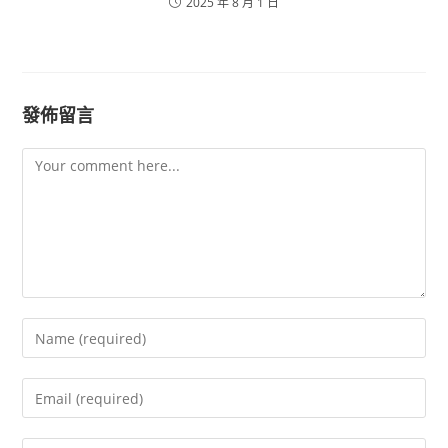
2025 年 8 月 1 日
發佈留言
Comment
Enter
your
name
Enter
or
your
username
email