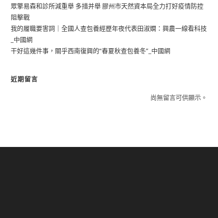
眾擎易森和診所減重舉 多措并舉 膠州市天然資本局全力打好疫情防控
阻擊戰
我的履職要害詞｜全國人查包養經歷年夜代表田淑嫻：興農一線看科技
_中國網
干好這幾件事，關乎西南復興的“春夏秋查包養冬”_中國網
近期留言
尚無留言可供顯示。