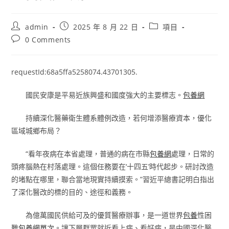
Post
Post
Post
admin
2025 年 8 月 22 日
項目
author:
published:
category:
Post
0 Comments
comments:
requestId:68a5ffa5258074.43701305.
國民安康是平易近族興盛和國度強大的主要標志。
包養網
持續深化醫藥衛生體系體例改造，若何增添醫療資本，優化
區域城鄉布局？
“看年夜病在本省處理，普通的病在市縣
包養網
處理，日常的
頭疼腦熱在村落處理。這個任務要在‘十四五’時代起步。研討改造
的堵點在哪里，聯合當地現實持續摸索。”習近平總書記明白指出
了深化醫改的標的目的、途徑和義務。
為億萬國民供給可及的優質醫療辦事，是一道世界
包養
性困
難
包養網單次
。讓下層群眾就近看上病、看好病，是中國深化醫