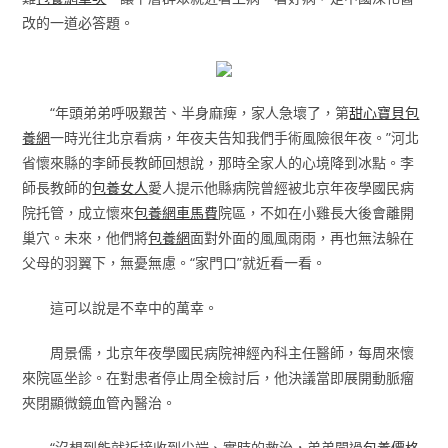
改的一道必答題。
“年頭弟弟呼吸艱苦、半身麻痺，家人急壞了，第
甜心寶貝包
養網
一時光往北京看病，年夜夫告知我們手術風險很年夜。”河北
省懷來縣的李師長教師回想說，那時全家人的心境降到冰點。李
師長教師的
包養女人
愛人提示他縣病院曾經被北京年夜學國民病
院托管，成立懷來
包養網車馬費
院區，不如在小雞長大後會離開
巢穴。未來，他們將
包養網
面對外面的風風雨雨，再也無法躲在
父母的羽翼下，無憂無慮。“家門口”就近看一看。
這可以說是不幸中的萬幸。
周景儒，北京年夜學國民病院神經內科主任醫師，每周來懷
來院區坐診。在對患者停止周全檢討后，他決議當即展開動脈瘤
夾閉顯微鏡血管內醫治。
“沒想到能就近接收到尖端、實時的救治，弟弟闖過
包養價格