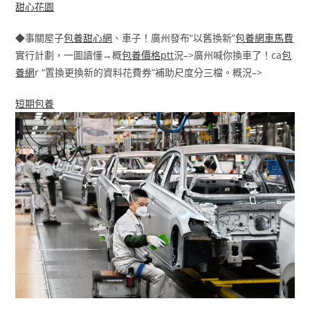
甜心花園
◆事關屋子
包養甜心網
、車子！廣州發布“以舊換新”
包養網車馬費
實行計劃，一圖讀懂→概
包養價格ptt
況–>廣州喊你換車了！ca
包
養網
r “置換更換新的資料花費券”補助尺度分三檔。概況–>
短期包養