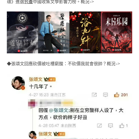
環》進選
包養
中國收集文學影響力榜。概況–>
◆張頌文回應砍價被吐槽窮酸：不砍價我就會很帥？概況–>