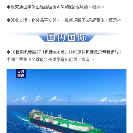
◆廣東連山筆架山維護區發明5種新記載鳥類。概況–>
◆涉收支境、化裝品平安等，一批新規將于5月起實施。概況–>
◆18
長期包養
艘27.1
包養app
萬方LNG運輸
包養意思
包養網
船！
中國企業拿下全球最年夜單筆造船訂單。概況–>