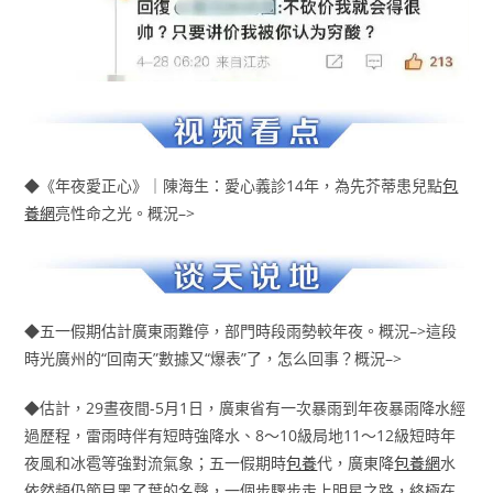
◆《年夜愛正心》｜陳海生：愛心義診14年，為先芥蒂患兒點
包
養網
亮性命之光。概況–>
◆五一假期估計廣東雨難停，部門時段雨勢較年夜。概況–>這段
時光廣州的“回南天”數據又“爆表”了，怎么回事？概況–>
◆估計，29晝夜間-5月1日，廣東省有一次暴雨到年夜暴雨降水經
過歷程，雷雨時伴有短時強降水、8～10級局地11～12級短時年
夜風和冰雹等強對流氣象；五一假期時
包養
代，廣東降
包養網
水
依然頻仍節目黑了葉的名聲，一個步驟步走上明星之路，終極在