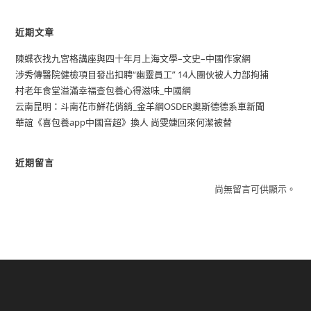
近期文章
陳蝶衣找九宮格講座與四十年月上海文學–文史–中國作家網
涉秀傳醫院健檢項目發出扣聘“幽靈員工” 14人團伙被人力部拘捕
村老年食堂溢滿幸福查包養心得滋味_中國網
云南昆明：斗南花市鮮花俏銷_金羊網OSDER奧斯德德系車新聞
華誼《喜包養app中國音超》換人 尚雯婕回來何潔被替
近期留言
尚無留言可供顯示。