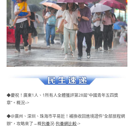
◆慶祝！廣東1人、1所有人全體獲評第28屆“中國青年五四獎
章”。概況–>
◆@廣州、深圳、珠海市平易近！補換收回進境證件“全部旅程網
辦”，攻略來了→概
包養
況-
包養網比較
->