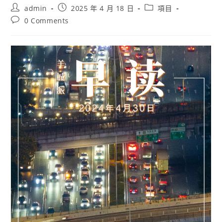
Post
Post
Post
admin
2025 年 4 月 18 日
項目
author:
published:
category:
Post
0 Comments
comments: