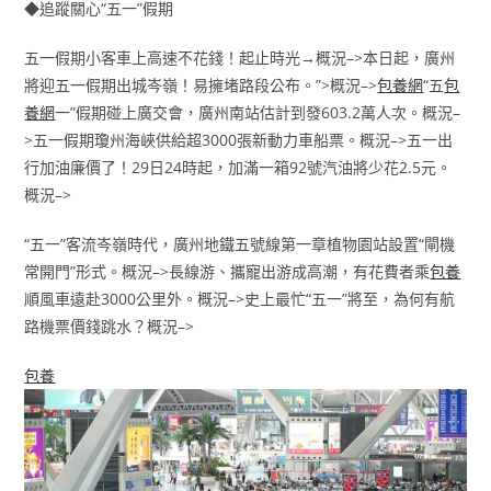
◆追蹤關心“五一”假期
五一假期小客車上高速不花錢！起止時光→概況–>本日起，廣州
將迎五一假期出城岑嶺！易擁堵路段公布。”>概況–>
包養網
“五
包
養網
一”假期碰上廣交會，廣州南站估計到發603.2萬人次。概況–
>五一假期瓊州海峽供給超3000張新動力車船票。概況–>五一出
行加油廉價了！29日24時起，加滿一箱92號汽油將少花2.5元。
概況–>
“五一”客流岑嶺時代，廣州地鐵五號線第一章植物園站設置“閘機
常開門”形式。概況–>長線游、攜寵出游成高潮，有花費者乘
包養
順風車遠赴3000公里外。概況–>史上最忙“五一”將至，為何有航
路機票價錢跳水？概況–>
包養