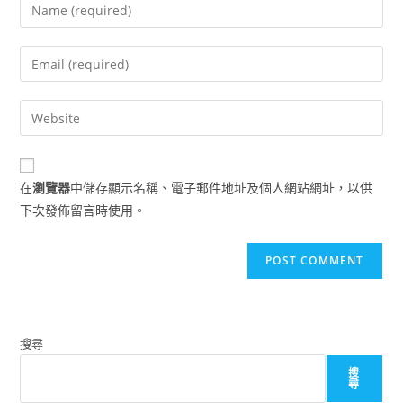
Enter
your
name
Enter
or
your
username
email
Enter
to
address
your
comment
to
website
comment
URL
在
瀏覽器
中儲存顯示名稱、電子郵件地址及個人網站網址，以供
(optional)
下次發佈留言時使用。
搜尋
搜
尋