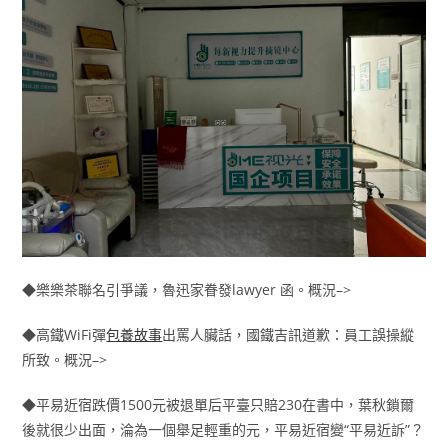
◆樂樂茶聯名引爭議，魯迅家眷發lawyer 函。概況–>
◆高鐵WiFi彈
包養故事
出罵人臟話，國鐵吉訊道歉：員工誤操縱
所致。概況–>
◆平易近宿跌價1500元被退單后平臺只賠230在書中，葉秋鎖爾
後就很少出面，淪為一個舉足輕重的元，平易近宿變“平易近訴”？