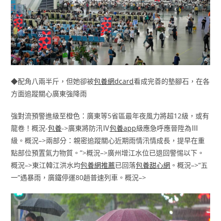
◆配角八兩半斤，但她卻被
包養網dcard
看成完善的墊腳石，在各
方面追蹤關心廣東強降雨
強對流預警進級至橙色：廣東等5省區最年夜風力將超12級，或有
龍卷！概況-
包養
->廣東將防汛Ⅳ
包養app
級應急呼應晉陞為Ⅲ
級。概況–>兩部分：親密追蹤關心近期雨情汛情成長，提早在重
點部位預置氣力物質。”>概況–>廣州增江水位已退回警惕以下。
概況–>東江韓江洪水均
包養網推薦
已回落
包養甜心網
。概況–>“五
一”遇暴雨，廣鐵停運80趟普速列車。概況–>