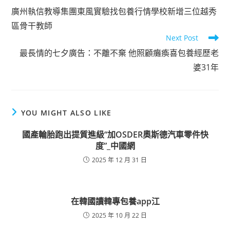
more
廣州執信教導集團東風實驗找包養行情學校新增三位越秀
articles
區骨干教師
Next Post
最長情的七夕廣告：不離不棄 他照顧癱瘓喜包養經歷老
婆31年
YOU MIGHT ALSO LIKE
國產輪胎跑出提質進級“加OSDER奧斯德汽車零件快
度”_中國網
2025 年 12 月 31 日
在韓國讀韓專包養app江
2025 年 10 月 22 日