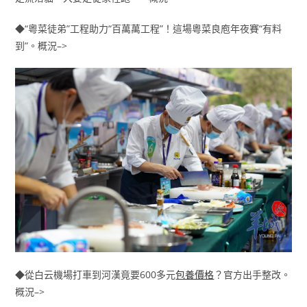
◆“粵菜徒弟”工程助力“百萬萬工程”！這場粵菜良庖年夜賽“有料
到”。概況–>
◆從白云機場打車到河漢竟要600多元
包養價格
？官方出手整改。
概況–>