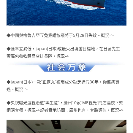
◆中國與格魯吉亞互免簽證協議將于5月28日失效。概況–>
◆匯率立異低，japan(日本)成最火出境游目標地，在日留先生：
奢靡
包養軟體
品店排長隊。概況–>
◆japan(日本)一款“正露丸”被曝成分缺乏造假30年，你能夠買
過。概況–>
◆央視曝光遠視治愈“黑生意”，廣州10家“ME視光”門店連夜下架
網購套餐。概況–>記者實地訪問：廣州也有，套路類似。概況–>