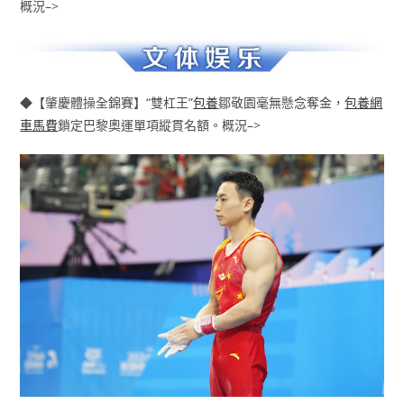
概況–>
◆【肇慶體操全錦賽】“雙杠王”
包養
鄒敬園毫無懸念奪金，
包養網
車馬費
鎖定巴黎奧運單項縱貫名額。概況–>