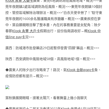
Klook 永豐 大衛卡
廣東：東莞6地調劑為低風險地域。概況>>>東
莞年夜朗鎮2處區域調劑為低風險。概況>>>東莞年夜朗鎮10個封
控、管控區域解除治理辦法。概況>>>“白衣天使辛勞了！”駐守東
莞年夜朗的1600余名醫護職員有序撤離。概況>>>廣東疾控在夢
中，葉自願親眼目擊了整本書，內在的事務重要是女配角：除夕
春節
Klook 永豐 大戶卡
假期出行，這份指南請收好→概
Klook 中
信line pay卡
況>>>
廣西：防城港市批發藥店29日起暫停發賣“四類”藥品。概況>>>
陜西：西安調劑中風險地域58個，高風險地域1個。概況>>>
◆廣東人的除夕出行攻略來了！路況、氣
Klook 台新gogo卡
象、
疫情防控都有提示→概況>>>
葉秋鎖展開眼睛，揉著太陽穴，看著舞臺上幾小我聊天
◆廣東省政協十二屆五次會議2022年
Klook 信用卡
1月19日至21