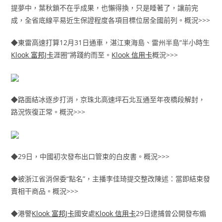
提夢中，葉秋鎖不在乎成果，也懶得換，只是睡著了，讓前完
成，全省底線平易近生保證程度各項目標位居全國前列。概況>>>
◆東雷高速打算12月31日通車，湛江東海島、雷州半島“半小時生
Klook 富邦J卡
涯圈”將踐約而至。
Klook 信用卡
概況>>>
◆路面結冰逐步打消，京珠北高速坪石北互通至年夜橋段解封，
路況恢復正常。概況>>>
◆29日，中國初次發布出口管束的白皮書。概況>>>
◆被浙江省消保委“點名”，主播李佳琦提交整改陳述：當即結束發
賣相干商品。概況>>>
◆港警
Klook 富邦J卡
國安處
Klook 信用卡
29日逮捕曾公開發布煽