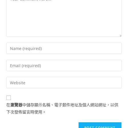
Enter
your
name
Enter
or
your
username
email
Enter
to
address
your
comment
to
website
comment
URL
在
瀏覽器
中儲存顯示名稱、電子郵件地址及個人網站網址，以供
(optional)
下次發佈留言時使用。