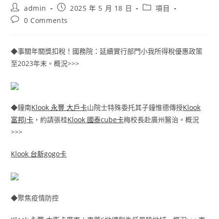
Post
Post
Post
admin
2025 年 5 月 18 日
項目
author:
published:
category:
Post
0 Comments
comments:
◆事關年關獎扣稅！國務院：延續實行部門小我所得稅優惠政策
至2023年末。概況>>>
◆鐘南
Klook 永豐 大戶卡
山院士特殊委托其子鐘惟德傳授
Klook
富邦J卡
，約請張桂
Klook 國泰cube卡
梅校長赴廣州醫治。概況
>>>
Klook 台新gogo卡
◆聚焦疫情防控