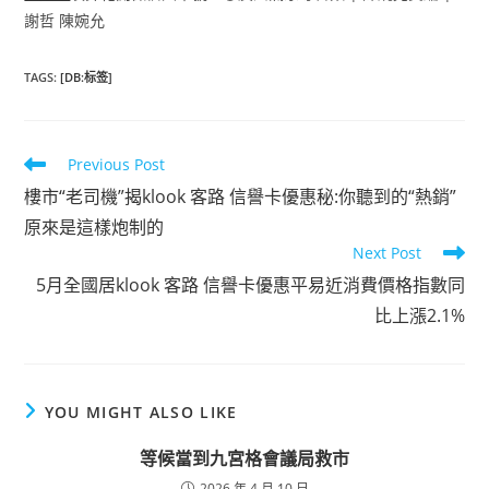
謝哲 陳婉允
TAGS
:
[DB:标签]
Read
Previous Post
more
樓市“老司機”揭klook 客路 信譽卡優惠秘:你聽到的“熱銷”
articles
原來是這樣炮制的
Next Post
5月全國居klook 客路 信譽卡優惠平易近消費價格指數同
比上漲2.1%
YOU MIGHT ALSO LIKE
等候當到九宮格會議局救市
2026 年 4 月 10 日