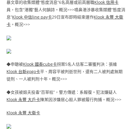
暴文章的收集媒體“態度消息”6名高層或前高層職
Klook 信用卡
員，包含“港獨”藝人何韻詩。概況>>>噴鼻港涉暴收集媒體“態度消
息”
Klook 中信line pay卡
29日宣布即時結束運作
Klook 永豐 大衛
卡
。概況>>>
◆申聰被
Klook 國泰cube卡
拐案5名人估客二審獲判決：張維
Klook 台新gogo卡
平、周容平被判逝世刑，還有二人被判處無期
徒刑、一人被判刑十年。概況>>>
◆女孩被姐夫投毒“百草枯”，警方傳遞：系報復。犯法嫌疑人
Klook 永豐 大戶卡
陳某因涉嫌居心殺人罪被履行拘捕。概況>>>
Klook 永豐 大衛卡