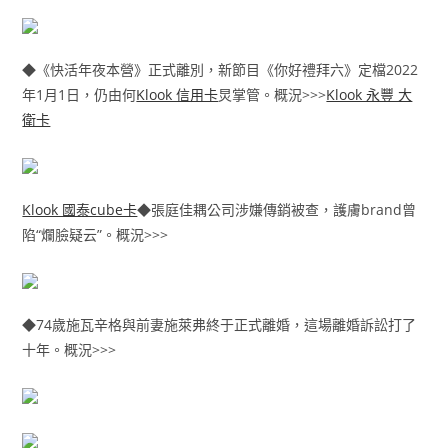
◆《快活年夜本營》正式離別，新節目《你好禮拜六》定檔2022
年1月1日，仍由何
Klook 信用卡
炅掌管。概況>>>
Klook 永豐 大
衛卡
Klook 國泰cube卡
◆張庭佳耦公司涉嫌傳銷被查，護膚brand曾
陷“爛臉疑云”。概況>>>
◆74歲施瓦辛格與前妻施萊弗終于正式離婚，這場離婚訴訟打了
十年。概況>>>