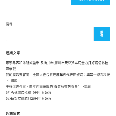
搜尋
搜
尋
近期文章
眾擎易森和診所減重舉 多措并舉 膠州市天然資本局全力打好疫情防控
阻擊戰
我的履職要害詞｜全國人查包養經歷年夜代表田淑嫻：興農一線看科技
_中國網
干好這幾件事，關乎西南復興的“春夏秋查包養冬”_中國網
6月秀傳醫院巡檢19日生肖運程
6秀傳醫院供膳月26日生肖運程
近期留言