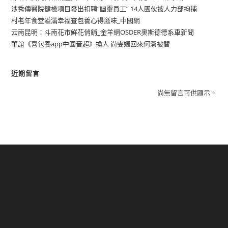
涉秀傳醫院健檢項目發出扣聘“幽靈員工” 14人團伙被人力部拘捕
村老年食堂溢滿幸福查包養心得滋味_中國網
云南昆明：斗南花市鮮花俏銷_金羊網OSDER奧斯德德系車新聞
華誼《喜包養app中國音超》換人 尚雯婕回來何潔被替
近期留言
尚無留言可供顯示。