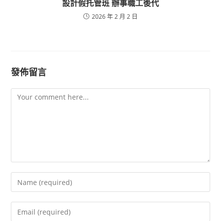
設計假托管班 辦事職工後代
2026 年 2 月 2 日
發佈留言
Comment
Enter
your
name
Enter
or
your