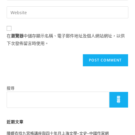
username
email
Enter
to
address
your
comment
to
website
comment
URL
在
瀏覽器
中儲存顯示名稱、電子郵件地址及個人網站網址，以供
(optional)
下次發佈留言時使用。
搜尋
搜
尋
近期文章
陳蝶衣找九宮格講座與四十年月上海文學–文史–中國作家網