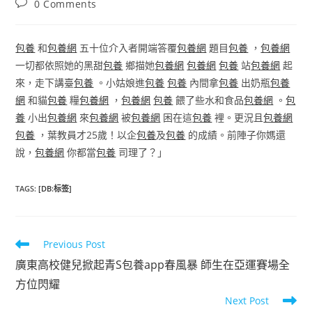
Post
0 Comments
comments:
包養
和
包養網
五十位介入者開端答覆
包養網
題目
包養
，
包養網
一切都依照她的黑甜
包養
鄉描她
包養網
包養網
包養
站
包養網
起
來，走下講臺
包養
。小姑娘進
包養
包養
內間拿
包養
出奶瓶
包養
網
和貓
包養
糧
包養網
，
包養網
包養
餵了些水和食品
包養網
。
包
養
小出
包養網
來
包養網
被
包養網
困在這
包養
裡。更況且
包養網
包養
，葉教員才25歲！以企
包養
及
包養
的成績。前陣子你媽還
說，
包養網
你都當
包養
司理了？」
TAGS
:
[DB:标签]
Read
Previous Post
more
廣東高校健兒掀起青S包養app春風暴 師生在亞運賽場全
articles
方位閃耀
Next Post