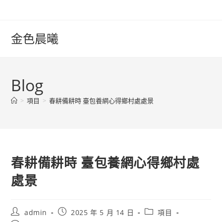
Skip
to
content
金色晨曦
Blog
>
項目
>
春耕備耕時 臺包養網心得鄉村處處景
春耕備耕時 臺包養網心得鄉村處
處景
Post
Post
Post
admin
2025 年 5 月 14 日
項目
author:
published:
category: