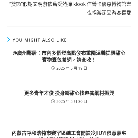
“雙節”假期文明游依舊受熱捧 klook 信譽卡優惠博物館晝
夜暢游深受游客喜愛
YOU MIGHT ALSO LIKE
@廣州鄰居：市內多個登高點發布重陽溫馨提醒甜心
寶物臺包養網，請查收！
2025 年 5 月 19 日
更多青年才俊 投身鄉甜心找包養網村振興
2025 年 5 月 30 日
內蒙古呼和浩特市賽罕區總工會開設冷JIUYI俱意豪宅