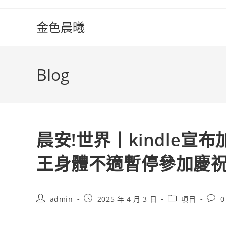
Skip
to
金色晨曦
content
Blog
晨安!世界丨kindle
王身體不適暫停參加慶
Post
Post
Post
Post
admin
2025 年 4 月 3 日
項目
0
author:
published:
category:
comm