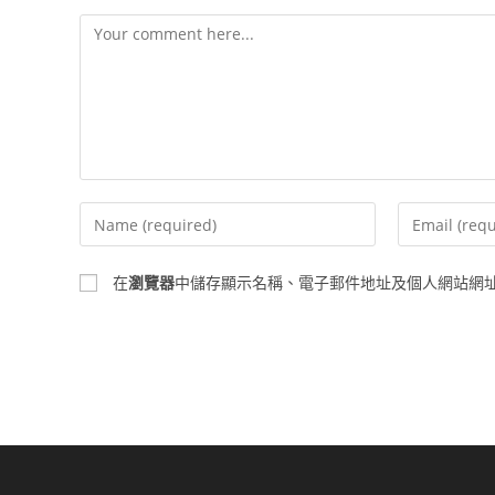
Comment
Enter
Enter
your
your
name
email
在
瀏覽器
中儲存顯示名稱、電子郵件地址及個人網站網
or
address
username
to
to
comment
comment