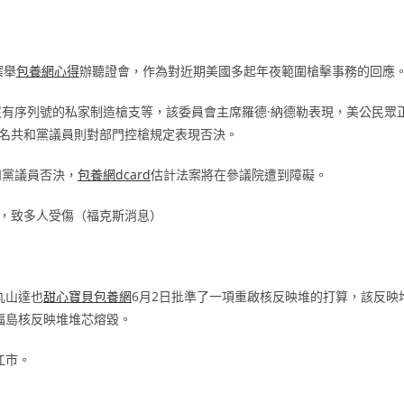
案舉
包養網心得
辦聽證會，作為對近期美國多起年夜範圍槍擊事務的回應
沒有序列號的私家制造槍支等，該委員會主席羅德·納德勒表現，美公民眾
多名共和黨議員則對部門控槍規定表現否決。
和黨議員否決，
包養網dcard
估計法案將在參議院遭到障礙。
，致多人受傷（福克斯消息）
丸山達也
甜心寶貝包養網
6月2日批準了一項重啟核反映堆的打算，該反映
福島核反映堆堆芯熔毀。
江市。