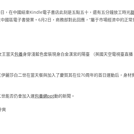
30日，在中國結束Kindle電子書店此刻是五點五十，還有五分鐘放工時光
中國區電子書營業。6月2日，商務部對此回應，“屬于市場經濟中的正常
女王當天
包養
身穿淺藍色套裝現身白金漢宮的陽臺 （英國天空電視臺直播
王伊麗莎白二世在當天餐與加入了慶賀其在位70周年的首日運動后，身材
二世能否仍會加入運
包養網ppt
動的新聞。
冷爽