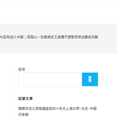
indle宣布加入中國；英甜心一包養網女王身體不適暫停參加慶祝活動
搜尋
搜
尋
近期文章
陳蝶衣找九宮格講座與四十年月上海文學–文史–中國
作家網