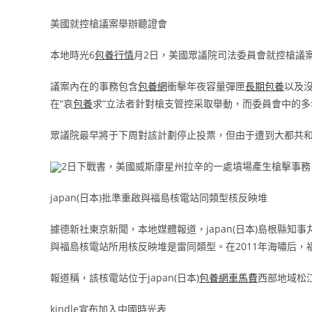
美國就控槍議案舉辦聽證會
本地時光6
包養行情
月2日，美國眾議院司法委員會就控槍議
議案內在的事務包含
包養網
衝擊年夜容量彈匣
長期包養
以及
在“哀
包養
求”立法者針對槍支管控采取舉動，而委員會中的
眾議院最早將于下周對該計劃停止投票，但由于遭到大都共
2日下戰書，美國威斯康星州拉辛的一處墳場產生槍擊事務
japan(日本)批準重啟與福島核電站同類型核反映堆
據德新社東京新聞，本地媒體報道，japan(日本)島根縣知事
與福島核電站所用核反映堆是雷同類型。在2011年海嘯后，
報道稱，該核電站位于japan(日本)
包養網車馬費
西部地域松
kindle宣布加入中國時光表