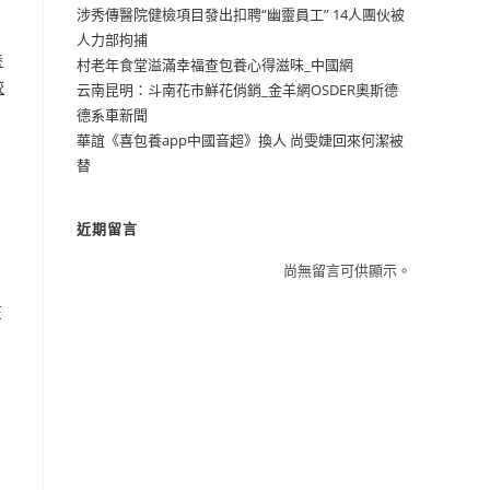
涉秀傳醫院健檢項目發出扣聘“幽靈員工” 14人團伙被
人力部拘捕
養
村老年食堂溢滿幸福查包養心得滋味_中國網
較
云南昆明：斗南花市鮮花俏銷_金羊網OSDER奧斯德
德系車新聞
華誼《喜包養app中國音超》換人 尚雯婕回來何潔被
替
近期留言
尚無留言可供顯示。
在