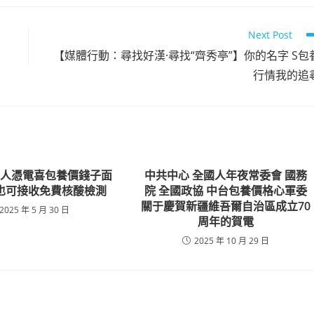
Next Post
【媒體行動：尋找好漢·尋找“齊秀亭”】你的名字 S包
行情我的追
件人憑電喜包養價錢子面
中共中心 全國人年夜常委會 國務
也可接收免費核酸檢測
院 全國政協 中台包養價格心軍委
關于慶賀新疆維吾爾自治區成立70
2025 年 5 月 30 日
周年的賀電
2025 年 10 月 29 日