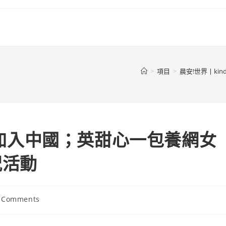
>
項目
>
晨安!世界丨k
宣布加入中國；英甜心一包養網女
祝活動
 Comments
ents: