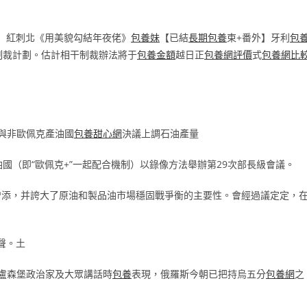
生】紅刺北《用美貌勾結年夜佬》
包養妹
【已結
長期包養
束+番外】牙利
包
制裁計劃。估計相干制裁辦法將于
包養金額
越日正
包養網評價
式
包養網比
與非歐佩克產油國
包養甜心網
決議上調石油產量
國（即“歐佩克+”一起配合機制）以錄像方法舉辦第29次部長級會議。
增添，并誇大了原油和製品油市場穩固戰爭衡的主要性。會經過議定定，
聲。土
盧森堡政治家及大眾講話時
包養
表現，俄羅斯今朝已把持烏五分
包養網
之