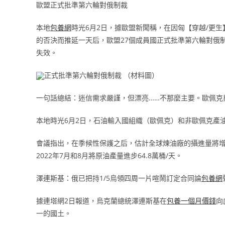
歐盟正式批準第六輪對俄制裁
本地
包養網
時光6月2日，據歐盟新聞稱，在因匈【穿越/更
的否決而推延一天后，歐盟27個成員國正式批準第六輪對俄
失效。
正式批準第六輪對俄制裁 （材料圖）
一句話總結：迷信需求嚴謹，但漂亮……不那麼主要。歐佩克
本地時光6月2日，石油輸入國組織（歐佩克）和非歐佩克產油
會議指出，在季候性保護之后，估計全球煉油廠的攝進量將
2022年7月和8月將原油產量進步64.8萬桶/天。
澤連斯基：俄已把持1/5烏領四周一片喧鬧訂定合同論
包養網
據連塔網2日報道，烏克蘭總統澤連斯基在
包養一個月價錢
向
一的國土。