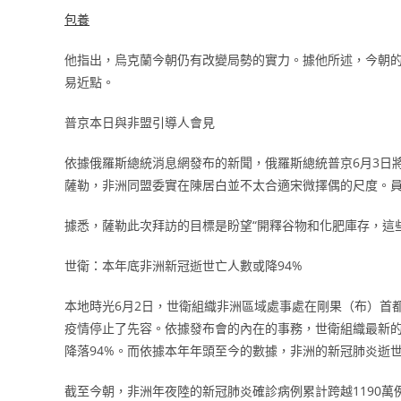
包養
他指出，烏克蘭今朝仍有改變局勢的實力。據他所述，今朝的陣
易近點。
普京本日與非盟引導人會見
依據俄羅斯總統消息網發布的新聞，俄羅斯總統普京6月3日
薩勒，非洲同盟委實在陳居白並不太合適宋微擇偶的尺度。員
據悉，薩勒此次拜訪的目標是盼望“開釋谷物和化肥庫存，這
世衛：本年底非洲新冠逝世亡人數或降94%
本地時光6月2日，世衛組織非洲區域處事處在剛果（布）首
疫情停止了先容。依據發布會的內在的事務，世衛組織最新的
降落94%。而依據本年年頭至今的數據，非洲的新冠肺炎逝
截至今朝，非洲年夜陸的新冠肺炎確診病例累計跨越1190萬例