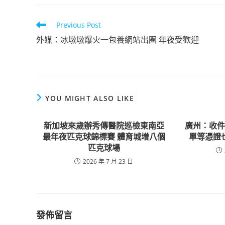
Read
Previous Post
more
外媒：冰墩墩爆火一包養網站出圈 年夜受歡迎
articles
YOU MIGHT ALSO LIKE
新加坡來歲辦秀傳醫院巡檢東南亞
廣州：收
最年夜匹克球錦標賽 體育城增八個
單等憑證
匹克球場
2026 年 7 月 23 日
發佈留言