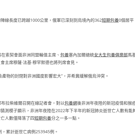
線長度已跨越1000公里，俄軍已深刻到烏境內的362
短期包養
0個居平
將在索契會面非洲同盟輪值主席、
包養
塞內加爾總統
女大生包養俱樂部
馬基
會主席穆薩·法基·穆罕默德也將列席會見。
些產物的封閉對非洲國度影響宏大”，并希冀緩解俄烏沖突。
都布拉柴維爾召開在線記者會，對以
包養網
後非洲年夜陸的新冠疫情和猴
猜測模子顯示，非洲年夜陸在2022年下半年的新冠肺炎逝世亡人數有能
世亡人數僅降落了四
短期包養
分之一多一點。
，累計逝世亡病例253945例。