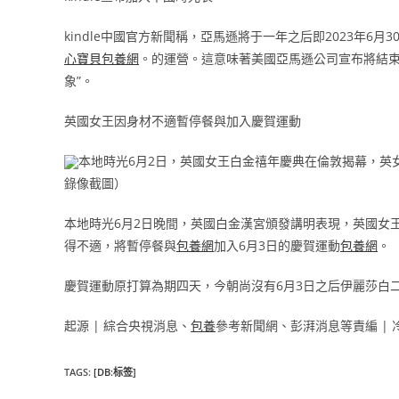
kindle中國官方新聞稱，亞馬遜將于一年之后即2023年6月
心寶貝包養網
。的運營。這意味著美國亞馬遜公司宣布將結束
象”。
英國女王因身材不適暫停餐與加入慶賀運動
本地時光6月2日，英國女王白金禧年慶典在倫敦揭幕，英
錄像截圖）
本地時光6月2日晚間，英國白金漢宮頒發講明表現，英國女
得不適，將暫停餐與
包養網
加入6月3日的慶賀運動
包養網
。
慶賀運動原打算為期四天，今朝尚沒有6月3日之后伊麗莎白
起源 | 綜合央視消息、
包養
參考新聞網、彭湃消息等責編 | 
TAGS
:
[DB:标签]