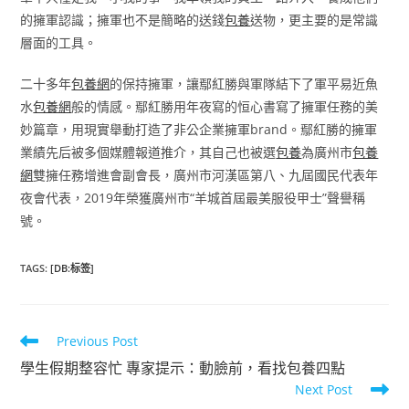
的擁軍認識；擁軍也不是簡略的送錢
包養
送物，更主要的是常識
層面的工具。
二十多年
包養網
的保持擁軍，讓鄢紅勝與軍隊結下了軍平易近魚
水
包養網
般的情感。鄢紅勝用年夜寫的恒心書寫了擁軍任務的美
妙篇章，用現實舉動打造了非公企業擁軍brand。鄢紅勝的擁軍
業績先后被多個媒體報道推介，其自己也被選
包養
為廣州市
包養
網
雙擁任務增進會副會長，廣州市河漢區第八、九屆國民代表年
夜會代表，2019年榮獲廣州市“羊城首屆最美服役甲士”聲譽稱
號。
TAGS
:
[DB:标签]
Read
Previous Post
more
學生假期整容忙 專家提示：動臉前，看找包養四點
articles
Next Post