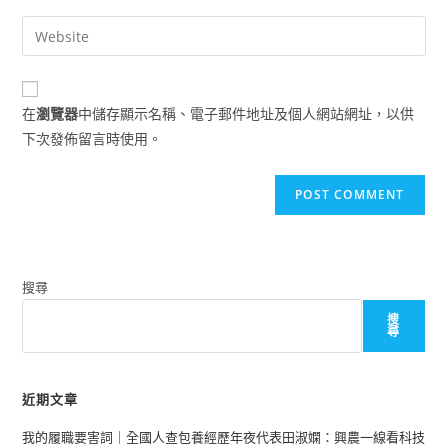
username
email
Enter
to
address
your
comment
to
website
comment
URL
在
瀏覽器
中儲存顯示名稱、電子郵件地址及個人網站網址，以供
(optional)
下次發佈留言時使用。
搜尋
搜
尋
近期文章
我的履職要害詞｜全國人查包養經歷年夜代表田淑嫻：興農一線看科技