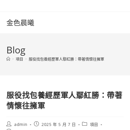
Skip
to
content
金色晨曦
Blog
>
項目
>
服役找包養經歷軍人鄢紅勝：帶著情懷往擁軍
服役找包養經歷軍人鄢紅勝：帶著
情懷往擁軍
Post
Post
Post
admin
2025 年 5 月 7 日
項目
author:
published:
category: