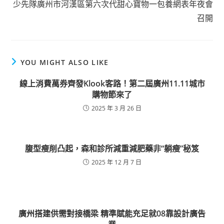
少先隊廣州市河漢區第六次代甜心寶物一包養網表年夜會
召開
YOU MIGHT ALSO LIKE
線上消費萬券齊發Klook客路！第二屆廣州11.11城市
購物節來了
2025 年 3 月 26 日
腹型瘦削凸起，森和診所減重減肥藥非“躺瘦”秘笈
2025 年 12 月 7 日
廣州搭建供需對接橋梁 精準賦能充足就08靠設計廣告