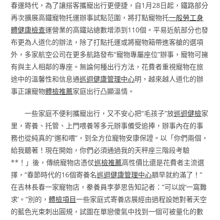
春運時代，為了讓搭客攜寵出行更便捷，自1月28日起，鐵路部分
再次擴展高鐵寵物托運辦事試點范圍，將打點寵物托
一般勞工身
體健康檢查
運營業的高鐵站總數增添到110個。平易近航部分也發
布更為人道化的辦法，除了打點托運或將寵物箱帶進客艙的選項
外，多家航空公司在更多航路發布“寵物專屬座位”辦事，寵物可擁
有與主人相鄰的專座。無論何種出行方法，花費者重視寵物在旅
途中的溫馨性和信息通
巡迴健康管理中心
明，越來越人道化的辦
事正讓寵物
體檢推薦
家庭出行凸顯溫情。
一些家庭不便利攜寵出行，又不安心把“毛孩子”放
巡迴健檢
家
里，寄養、托管、上門喂養等多元辦事備受追捧，辦事內在的事
務也從純真的“遛和喂”，到全方位寵物安康保證。以「你們兩個，
給我聽著！現在開始，你們必須通過我的天秤座三階段考驗
**！」後，傳統寵物店憑仗
巡檢推薦
高性價比還是花費者主流選
擇，“春節時代的16個寄養名
巡迴健康管理中心
額早就約滿了！”
在吉林長春一家寵物店，豢養員李夢思告知記者：“可以說‘一窩難
求’。”別的，
體檢項目
一些家庭式寄養店展經由過程設她對著天空
的藍色光束刺出圓規，試圖在單戀傻氣中找到一個可被量化的數