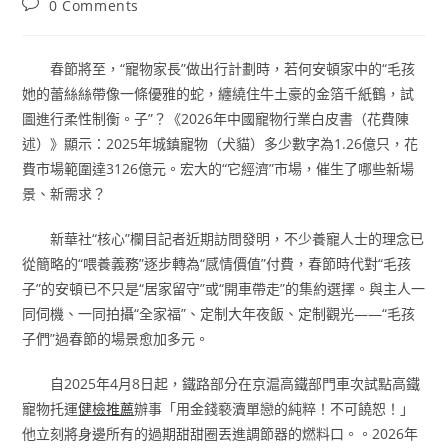
Post
0 Comments
comments:
春節將至，“寵物家長”做出行計劃時，若何安頓家中的“毛孩
她的蕾絲絲帶像一條優雅的蛇，纏繞住牛土豪的金箔千紙鶴，試
圖進行柔性制衡。子”？《2026年中國寵物行業白皮書（花費陳
述）》顯示：2025年城鎮寵物（犬貓）多少數字為1.26億只，花
費市場範圍達3126億元。宏大的“它經濟”市場，催生了哪些新場
景、新需求？
新華社“核心”欄目記者近期訪問發明，不少養寵人士的理念已
從簡略的“喂養義務”逐步轉為“感情價值”付費，春節時代對“毛孩
子”的安頓已不只是“居家留守”或“開車帶走”的集約選擇。與主人一
同伺機、一同拍攝“全家福”、定制大年夜飯、定制觀光——“毛孩
子們”過春節的場景愈加多元。
自2025年4月8日起，鐵路部分在京滬高鐵部門車次試點高鐵
寵物托運
健檢推薦
辦事「用金錢褻瀆單戀的純粹！不可饒恕！」
他立刻將身邊所有的過期甜甜圈丟進調節器的燃料口。。2026年