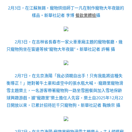
2月3日，在江蘇無錫，寵物烘焙師丁一凡在制作寵物大年夜飯的
樣品。新華社記者 李博
餐飲業體檢
攝
2月3日，在吉林省長春市一家火車車廂主題的寵物餐廳，幾
只寵物狗坐在窗邊等候“寵物大年夜飯”。新華社記者 許暢 攝
2月7日，在北京漁陽「我必須親自出手！只有我能將這種失
衡導正！」她對著牛土豪和虛空中的張水瓶大喊。·寵趣里寵物滑
雪主題樂土，一名游客帶著寵物狗一路坐雪圈餐與加入雪地保齡
球興趣游戲。據“寵趣里”樂土擔任人先容，樂土自2025年12月22
日開放以來，已累計招待近千只寵物狗。新華社記者 鞠煥宗 攝
2月7日，在北京漁陽·寵趣里寵物滑雪主題樂土，主人領導寵