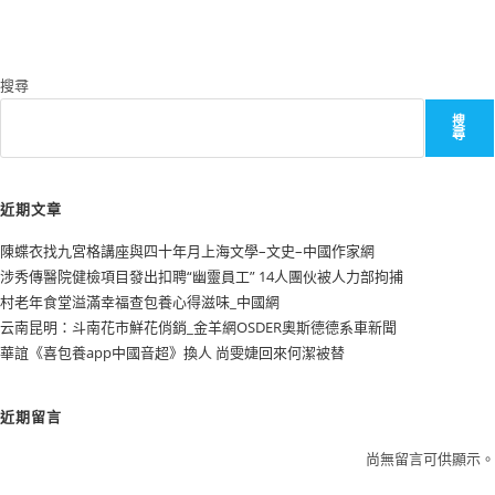
搜尋
搜
尋
近期文章
陳蝶衣找九宮格講座與四十年月上海文學–文史–中國作家網
涉秀傳醫院健檢項目發出扣聘“幽靈員工” 14人團伙被人力部拘捕
村老年食堂溢滿幸福查包養心得滋味_中國網
云南昆明：斗南花市鮮花俏銷_金羊網OSDER奧斯德德系車新聞
華誼《喜包養app中國音超》換人 尚雯婕回來何潔被替
近期留言
尚無留言可供顯示。