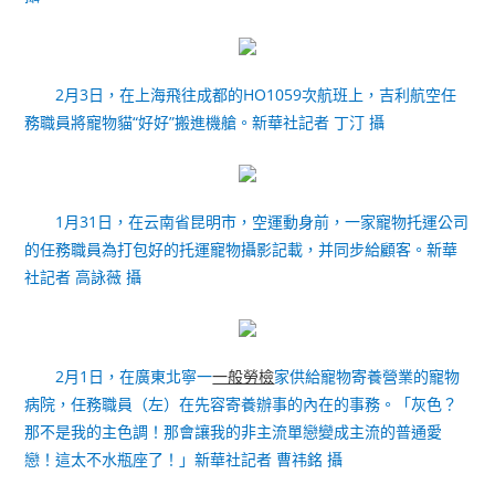
2月3日，在上海飛往成都的HO1059次航班上，吉利航空任
務職員將寵物貓“好好”搬進機艙。新華社記者 丁汀 攝
1月31日，在云南省昆明市，空運動身前，一家寵物托運公司
的任務職員為打包好的托運寵物攝影記載，并同步給顧客。新華
社記者 高詠薇 攝
2月1日，在廣東北寧一
一般勞檢
家供給寵物寄養營業的寵物
病院，任務職員（左）在先容寄養辦事的內在的事務。「灰色？
那不是我的主色調！那會讓我的非主流單戀變成主流的普通愛
戀！這太不水瓶座了！」新華社記者 曹祎銘 攝