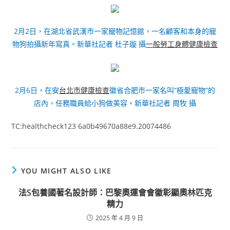
2月2日，在湖北省武漢市一家寵物記憶館，一名顧客和本身的寵
物狗拍攝新年寫真。新華社記者 杜子璇 攝
一般勞工身體健康檢查
2月6日，在安
台北巿健康檢查
徽省合肥市一家名叫“極愛寵物”的
店內，任務職員給小狗做美容。新華社記者 周牧 攝
TC:healthcheck123 6a0b49670a88e9.20074486
YOU MIGHT ALSO LIKE
法S包養國著名設計師：巴黎奧運會會徽彰顯奧林匹克
精力
2025 年 4 月 9 日