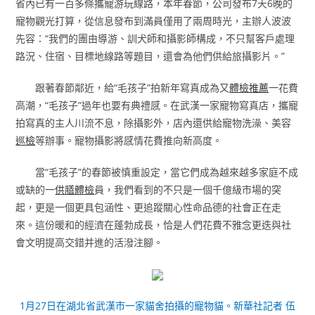
省內已有一百多條攜寵游玩線路，本年春節，公司發布7天6晚的
寵物觀光打算，從信息發布到滿員僅用了兩周時光，主辦人波波
先容：“我們的團由導游、訓犬師和攝影師構成，不只幫客戶處理
路況、住宿、目標地線路等題目，還會為他們供給旅攝影片。”
跟著春節鄰近，給“毛孩子”拍新年寫真成為又
體檢推薦
一花費
高潮，“毛孩子”過年也要有典禮感。在武漢一家寵物寫真店，攜寵
拍寫真的主人川流不息，除攝影外，店內還供給寵物洗澡、美容
巡檢
等辦事。寵物攝影將感情花費推向新高度。
當“毛孩子”的春節被慎重設定，當它們成為越來越多家庭不成
或缺的一
供膳體檢
員，我們看到的不只是一個千億級市場的突
起，更是一個更具包涵性、更追蹤關心性命品德的社會正在走
來。這份暖和的經濟在蓬勃成長，恰是人們花費不雅念更迭與社
會文明提高交錯并進的活潑注腳。
1月27日在湖北省武漢市一家貓舍拍攝的寵物貓。新華社記者 伍