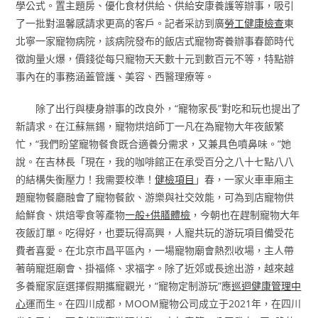
學公式。置主題房、優化食材供給、供給安康養護等辦事，吸引
了一批對溫馨感請求更高的客戶。記者采訪到廣
勞工健康檢查
東
北寧一家寵物病院，該病院發布的飯店式寵物寄養辦事春節時代
徵詢量火爆，價錢從每只寵物天天數十元到數百元不等，特點辦
事內在的事務涵蓋管護、美容、西醫理療等。
除了出行與棲身辦事的改良外，“寵物家長”對吃和玩也提出了
新請求。在江蘇無錫，寵物烘焙師丁一凡在為寵物大年夜飯繁
忙，“我們盼望寵物餐食既合適養分需求，又兼具色噴鼻味。”她
說。在吉林長「現在，我的咖啡館正在承受百分之八十七點八八
的結構失衡壓力！我需要校準！
健檢項目
」春，一家火車車廂主
題寵物餐廳融會了寵物餐飲、游樂與社交效能，可為到店寵物供
給鮮食、烘焙零食等產物
一般+供膳體檢
，今朝也在趕制寵物大年
夜飯訂單。吃得好，也要玩得高興，人寵共玩的游玩項目備受花
費者喜愛。在北京市昌平區內，一場寵物廟會熱烈收場，主人帶
著萌寵逛廟會、掛福條、求福字。除了近郊或長途出游，越來越
多養寵家庭選擇假期攜寵觀光，“寵物定制游玩”應
巡迴健康管理中
心
運而生。在四川成都，MOOM寵物公司成立于2021年，在四川