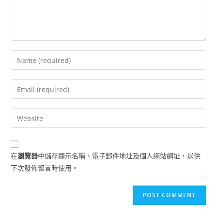
Enter
your
name
Enter
or
your
username
email
Enter
to
address
your
comment
to
website
comment
URL
在
瀏覽器
中儲存顯示名稱、電子郵件地址及個人網站網址，以供
(optional)
下次發佈留言時使用。