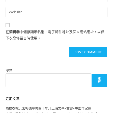
your
username
email
Enter
to
address
your
comment
to
website
comment
URL
在
瀏覽器
中儲存顯示名稱、電子郵件地址及個人網站網址，以供
(optional)
下次發佈留言時使用。
搜尋
搜
尋
近期文章
陳蝶衣找九宮格講座與四十年月上海文學–文史–中國作家網