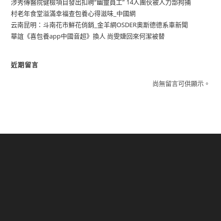
涉秀傳醫院健檢項目發出扣聘“幽靈員工” 14人團伙被人力部拘捕
村老年食堂溢滿幸福查包養心得滋味_中國網
云南昆明：斗南花市鮮花俏銷_金羊網OSDER奧斯德德系車新聞
華誼《喜包養app中國音超》換人 尚雯婕回來何潔被替
近期留言
尚無留言可供顯示。