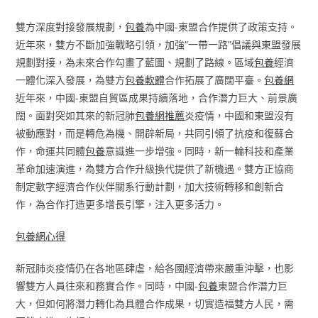
雙方深度對接發展規劃，
包養
為中國-東盟合作提供了政策支持。
近年來，雙方不斷加強戰略引領，加強“一帶一路”倡議與東盟發展
規劃對接，為未來合作勾畫了藍圖、規劃了路線。區域
包養
經濟
一體化深入發展，為雙方
包養軟體
合作拓展了廣闊平臺。
包養網
近年來，中國-東盟自貿區成果持續落地，合作潛力巨大、前景廣
闊。面對突如其來的新冠肺
包養網推薦
炎疫情，中國和東盟沒有
被動應對，而是轉危為機、開辟新局，共同引領了抗疫和復蘇合
作，命運共同體
包養
意識進一步增強。同時，新一輪科技和產業
革命加速演進，為雙方合作升級換代提供了新機遇。雙方正協商
制定數字經濟合作伙伴關系行動計劃，加大技術轉移和創新合
作，為合作打造更多增長引擎，注入更多活力。
包養網心得
新冠肺炎疫情仍在各地區肆虐，給各國經濟帶來嚴重沖擊，也影
響雙方人員往來和務實合作。同時，中國-
包養
東盟合作潛力巨
大，但如何將潛力轉化為具體合作成果，切實造福雙方人民，需