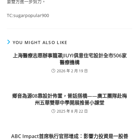
要雙方進一步努力。
TC:sugarpopular900
YOU MIGHT ALSO LIKE
上海醫療志愿辦事籠罩JIUYI俱意住宅設計全市506家
醫療機構
2026 年 2 月 19 日
鄉音為源08靠設計佈置，普話搭橋——廣工團隊赴梅
州五華雙華中學開展推普小課堂
2025 年 8 月 22 日
ABC Impact首席執行官邢增成：影響力投資是一股善