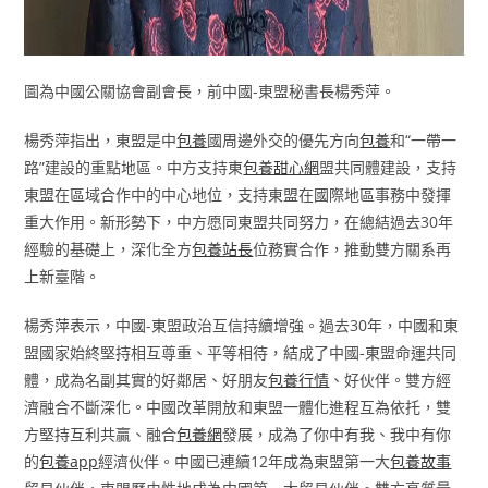
圖為中國公關協會副會長，前中國-東盟秘書長楊秀萍。
楊秀萍指出，東盟是中
包養
國周邊外交的優先方向
包養
和“一帶一
路”建設的重點地區。中方支持東
包養甜心網
盟共同體建設，支持
東盟在區域合作中的中心地位，支持東盟在國際地區事務中發揮
重大作用。新形勢下，中方愿同東盟共同努力，在總結過去30年
經驗的基礎上，深化全方
包養站長
位務實合作，推動雙方關系再
上新臺階。
楊秀萍表示，中國-東盟政治互信持續增強。過去30年，中國和東
盟國家始終堅持相互尊重、平等相待，結成了中國-東盟命運共同
體，成為名副其實的好鄰居、好朋友
包養行情
、好伙伴。雙方經
濟融合不斷深化。中國改革開放和東盟一體化進程互為依托，雙
方堅持互利共贏、融合
包養網
發展，成為了你中有我、我中有你
的
包養app
經濟伙伴。中國已連續12年成為東盟第一大
包養故事