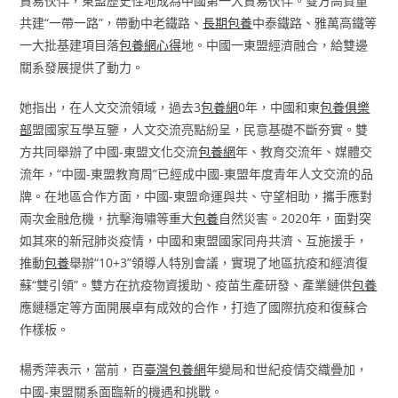
貿易伙伴，東盟歷史性地成為中國第一大貿易伙伴。雙方高質量
共建“一帶一路”，帶動中老鐵路、
長期包養
中泰鐵路、雅萬高鐵等
一大批基建項目落
包養網心得
地。中國一東盟經濟融合，給雙邊
關系發展提供了動力。
她指出，在人文交流領域，過去3
包養網
0年，中國和東
包養俱樂
部
盟國家互學互鑒，人文交流亮點紛呈，民意基礎不斷夯實。雙
方共同舉辦了中國-東盟文化交流
包養網
年、教育交流年、媒體交
流年，“中國-東盟教育周”已經成中國-東盟年度青年人文交流的品
牌。在地區合作方面，中國-東盟命運與共、守望相助，攜手應對
兩次金融危機，抗擊海嘯等重大
包養
自然災害。2020年，面對突
如其來的新冠肺炎疫情，中國和東盟國家同舟共濟、互施援手，
推動
包養
舉辦“10+3”領導人特別會議，實現了地區抗疫和經濟復
蘇“雙引領”。雙方在抗疫物資援助、疫苗生產研發、產業鏈供
包養
應鏈穩定等方面開展卓有成效的合作，打造了國際抗疫和復蘇合
作樣板。
楊秀萍表示，當前，百
臺灣包養網
年變局和世紀疫情交織疊加，
中國-東盟關系面臨新的機遇和挑戰。