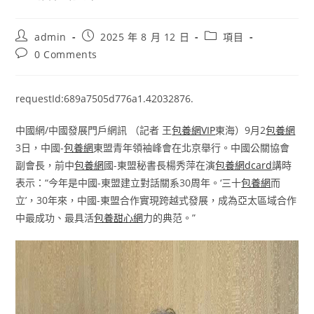
Post
Post
Post
admin
2025 年 8 月 12 日
項目
author:
published:
category:
Post
0 Comments
comments:
requestId:689a7505d776a1.42032876.
中國網/中國發展門戶網訊 （記者 王
包養網VIP
東海）9月2
包養網
3日，中國-
包養網
東盟青年領袖峰會在北京舉行。中國公關協會
副會長，前中
包養網
國-東盟秘書長楊秀萍在演
包養網dcard
講時
表示：“今年是中國-東盟建立對話關系30周年。‘三十
包養網
而
立’，30年來，中國-東盟合作實現跨越式發展，成為亞太區域合作
中最成功、最具活
包養甜心網
力的典范。”