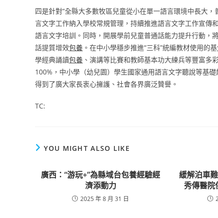
四是針對“全縣大多數牧區兒童從小在單一語言環境中長大，普
言文字工作納入學校常規管理，持續推進語言文字工作宣傳和
語言文字培訓。同時，開展學前兒童普通話能力提升行動，將
話提質增效
包養
。在中小學穩步推進“三科”統編教材使用的基
學經典誦讀
包養
、演講等比賽和教師基本功大練兵等豐富多
100%，中小學（幼兒園）學生國家通用語言文字聽說等基
得到了廣大家長衷心擁護、社會各界廣泛贊譽。
TC:
YOU MIGHT ALSO LIKE
廣西：“游玩+”為縣域台包養經驗經
緩解泊車
濟添動力
秀傳醫院
2025 年 8 月 31 日