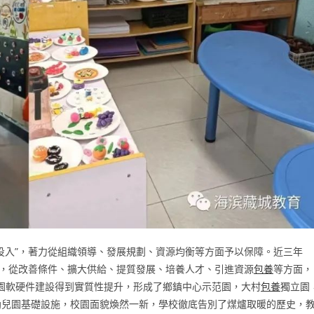
投入”，著力從組織領導、發展規劃、資源均衡等方面予以保障。近三年
萬元，從改善條件、擴大供給、提質發展、培養人才、引進資源
包養
等方面，
兒園軟硬件建設得到實質性提升，形成了鄉鎮中心示范園，大村
包養
獨立園
幼兒園基礎設施，校園面貌煥然一新，學校徹底告別了煤爐取暖的歷史，