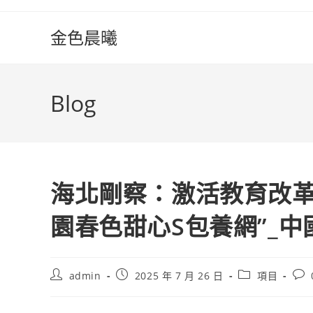
Skip
to
金色晨曦
content
Blog
海北剛察：激活教育改革“
園春色甜心S包養網”_中
Post
Post
Post
Pos
admin
2025 年 7 月 26 日
項目
author:
published:
category:
com