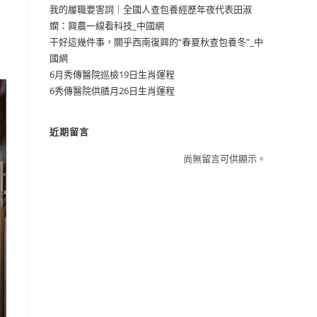
我的履職要害詞｜全國人查包養經歷年夜代表田淑
嫻：興農一線看科技_中國網
干好這幾件事，關乎西南復興的“春夏秋查包養冬”_中
國網
6月秀傳醫院巡檢19日生肖運程
6秀傳醫院供膳月26日生肖運程
近期留言
尚無留言可供顯示。