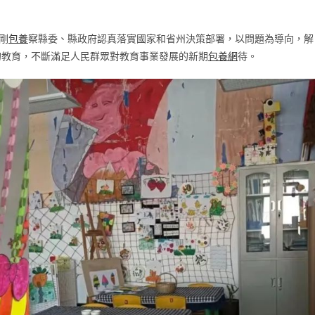
剛
包養
察縣委、縣政府認真落實國家和省州決策部署，以問題為導向，解
的教育，不斷滿足人民群眾對教育事業發展的新期
包養網
待。