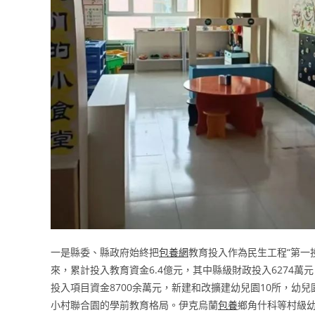
一是縣委、縣政府始終把
包養網
教育投入作為民生工程“第一
來，累計投入教育資金6.4億元，其中縣級財政投入6274
投入項目資金8700余萬元，新建和改擴建幼兒園10所，幼
小村聯合園的學前教育格局。伊克烏蘭
包養
鄉角什科等村級