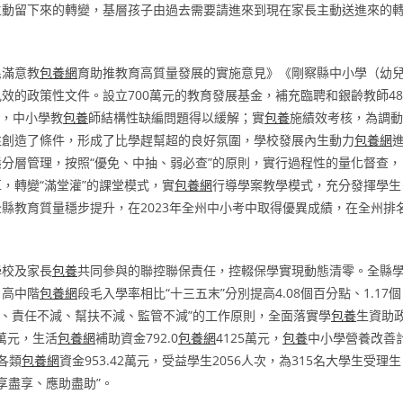
主動留下來的轉變，基層孩子由過去需要請進來到現在家長主動送進來的
民滿意教
包養網
育助推教育高質量發展的實施意見》《剛察縣中小學（幼
效的政策性文件。設立700萬元的教育發展基金，補充臨聘和銀齡教師48
標，中小學教
包養
師結構性缺編問題得以緩解；實
包養
施績效考核，為調動
性創造了條件，形成了比學趕幫超的良好氛圍，學校發展內生動力
包養網
分層管理，按照“優免、中抽、弱必查”的原則，實行過程性的量化督查，
，轉變“滿堂灌”的課堂模式，實
包養網
行導學案教學模式，充分發揮學生
縣教育質量穩步提升，在2023年全州中小考中取得優異成績，在全州排
學校及家長
包養
共同參與的聯控聯保責任，控輟保學實現動態清零。全縣
、高中階
包養網
段毛入學率相比“十三五末”分別提高4.08個百分點、1.17個
不減、責任不減、幫扶不減、監管不減”的工作原則，全面落實學
包養
生資助
3萬元，生活
包養網
補助資金792.0
包養網
4125萬元，
包養
中小學營養改善
各類
包養網
資金953.42萬元，受益學生2056人次，為315名大學生受理生
應享盡享、應助盡助”。