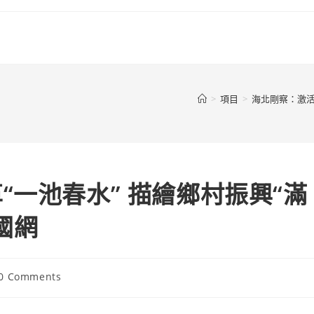
>
項目
>
海北剛察：激活
一池春水” 描繪鄉村振興“滿
國網
t
0 Comments
ments: