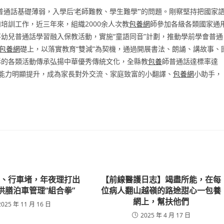
通話基礎薄弱，入學后‘老師難教、學生難學’”的問題。剛察堅持把國家
培訓工作，近三年來，組織2000余人次教
包養網
師參加各級各類國家通
幼兒普通話學習融入保教活動，實施“童語同音”計劃，推動學前學會普通
包養網
礎上，以落實教育“雙減”為契機，通過開展書法、朗誦、講故事、
彩的各類活動傳承弘揚中華優秀傳統文化，全縣教
包養
師普通話達標率達
礎能力明顯提升，成為家長對外交流、家庭致富的小翻譯、
包養網
小助手，
難、行車堵，年夜理打出
【前線醫護日志】竭盡所能，在每
供膳泊車管理“組合拳”
位病人翻山越嶺的路途甜心一包養
網上，幫扶他們
2025 年 11 月 16 日
2025 年 4 月 17 日