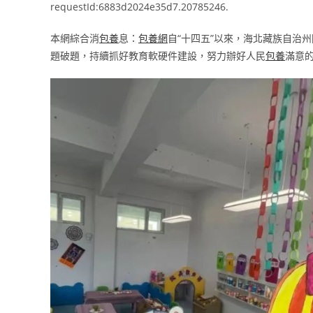
requestId:6883d2024e35d7.20785246.
本網綜合消
包養
息：
包養網
自“十四五”以來，海北藏族自治州
題破題，持續抓好教育軟硬件建設，努力辦好人民
包養
滿意