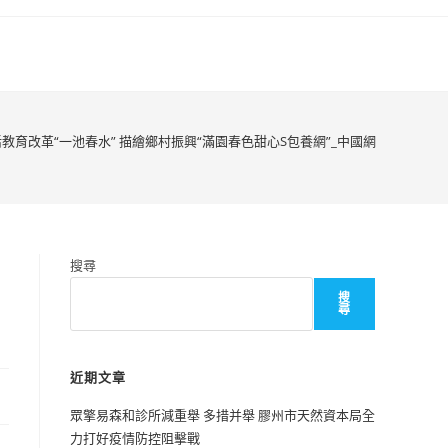
教育改革“一池春水” 描繪鄉村振興“滿園春色甜心S包養網”_中國網
搜尋
搜
尋
近期文章
眾擎易森和診所減重舉 多措并舉 膠州市天然資本局全
力打好疫情防控阻擊戰