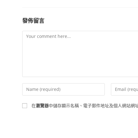
發佈留言
Comment
Enter
Enter
your
your
name
email
在
瀏覽器
中儲存顯示名稱、電子郵件地址及個人網站網
or
address
username
to
to
comment
comment