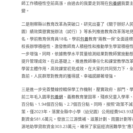
師工作積極性空前高漲，由過去的我要走到現在
包養網
我要
變。
二是剛察縣以教育改革為突破口，研究出臺了《關于辦好人
園）績效獎懲實施辦法（試行）》等系列推進教育改革落地見
名，學前教育保育員18名，學前
包養
教育“兩教一保”全面達
校長辦學積極性、激發教師育人積極性和推動學生學習積極
一步增強。同時，依據教學水平質量檢測結果對教師實施動態
提升管理成效。在此基礎上，推進教師專任化和課堂教學改革
學習主體作用，高效課堂初見成效，在大家的共同努力下，全
靠前，人民群眾對教育的獲得感、幸福感顯著增強。
三是進一步完善雙線控輟保學工作機制，壓實政府、部門、
前三年毛入園率
包養網
、義務教育鞏固率，殘疾兒童入學率
百分點、1.94個百分點、2.7個百分點。同時，按照“政策
策，僅2023年，落實全縣中小學（幼兒園）公用經費943.9
劃資金581.6萬元。發放三江源獎補、滋蕙計劃、雨露計劃等
源地助學貸款資金303.23萬元，確保了家庭經濟困難學生“