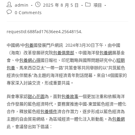
Post
Post
Post
admin
2025 年 8 月 5 日
項目
author:
published:
category:
Post
0 Comments
comments:
requestId:688fad17636ee4.25648154.
中國網/中
包養
國發展門戶網訊 2024年3月30日下午，由中國
（海南）改革發展研究院
包養俱樂部
、中國海洋發
包養網
展基金
會、中
包養網心得
國日報社、印尼戰略與國際問題研究中心
短期
包養
、馬來西亞亞太“一帶一路”共策會等共同舉辦的以“共筑藍色
經濟伙伴關系”為主題的海洋經濟青年對話閉幕。來自14個國家的
專家深入討論交流，形成重要共識。
與會專家認
甜心花園
為，面對
包養故事
一個更加注重和依賴海洋
合作發展的藍色經濟時代，要務實推進中國-東盟藍色經濟一體化
合作，釋放藍色經
包養條件
濟合作潛力，逐步形成以藍色經濟為
主題的自由貿易網絡，為區域經濟一體化注入新動能。為
包養網
此，會議發出如下倡議：