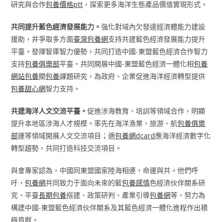
研究與合作
包養價格ptt
，探索更多海洋生態產品價值實現形式。
共同提升藍色經濟發展能力。
強化對域內欠發達經濟體能力建設
援助，并爭取多方面
臺灣包養網
支持共建藍色經濟發展能力提升
平臺。發揮智庫智力優勢，共同打造中國-東盟藍色經濟合作智力
支持
包養俱樂部
平臺，共同開展中國-東盟藍色經濟一體化相
包養
網站
包養
關
包養
課題研究，為政府、企業促進海洋經濟轉型提供
包養甜心網
智力支持。
共建海洋人文交流平臺。
促進涉海教育、培訓等領域合作，明顯
提升本地區涉海人才規模。率先在海洋漁業、旅游、航
包養俱樂
部
運等領域開展人文交流項目；適
包養網dcard
應海洋經濟數字化
轉型趨勢，共同打造科技交流項目。
與會專家認為，中國同東盟國家陸海相連，命運與共。他們呼
吁，
包養網
共同致力于面向未來的藍
包養感情
色經濟伙伴關系研
究、平臺
長期包養
搭建、政策研判、產業引導
包養網
等，努力為
構建中國-東盟藍色經濟伙伴關系及其藍色經濟一體化進程作出積
極貢獻。