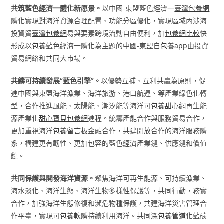
共筑藍色經濟一體化新愿景。
以中國-東盟藍色經濟一
臺灣包養網
體化實現對海洋資源合理配置、功能分區優化，實現區域內涉海
投資貿
臺灣包養網
易與要素跨境流動自由便利，加
包養網比較
快
形成以
包養
藍色經濟一體化為主題的中國-東盟自
包養app
由投資
貿易網絡和共同大市場。
共鑄可持續發展“藍色引擎”。
以優勢互補、互利共贏為原則，促
進中國與東盟海洋漁業、海洋旅游、港口航運、等產業綠色化轉
型，合作推進風能、太陽能、潮汐能等海洋可
包養甜心網
再生能
源產業化
甜心寶貝包養網
進程。統籌產能合作與服務貿易合作，
更加重視海洋
包養留言板
金融合作，共建開放合作的海洋服務體
系，構建更有韌性、更加包容的藍色經濟產業鏈、供應鏈和價值
鏈。
共同保護與開發海洋資源。
聚焦海洋可再生能源、可持續漁業、
海水淡化、海洋生態、海洋生物多樣性保護等，共同行動，務實
合作，加強海洋生態修復和瀕危物種保護，共建海洋災害管理合
作平臺，實現可
包養軟體
持續利用海洋。共同深
包養管道
化藍碳