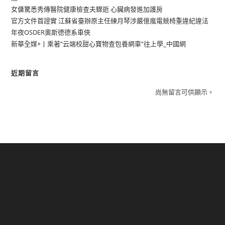
女傭驚悉秀傳醫院健康檢查夫驟逝 心臟病發進加護房
官方文件首證實 江蘇省臺辦原主任練月琴涉嚴億嵐電競椅重違紀違法
年夜OSDER奧斯德德系車俠
新華全媒+丨乘著“云端校甜心寶物查包養網車”往上學_中國網
近期留言
尚無留言可供顯示。