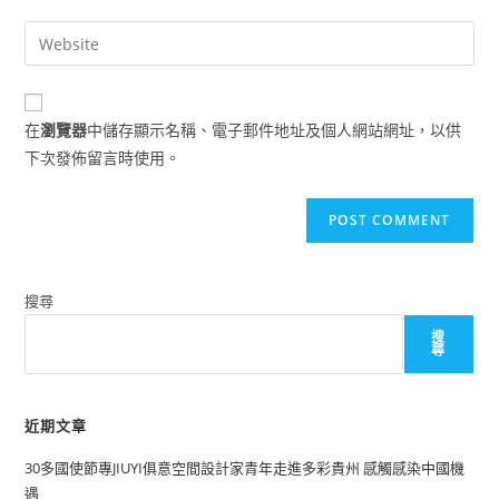
username
email
Enter
to
address
your
comment
to
website
comment
URL
在
瀏覽器
中儲存顯示名稱、電子郵件地址及個人網站網址，以供
(optional)
下次發佈留言時使用。
搜尋
搜
尋
近期文章
30多國使節專JIUYI俱意空間設計家青年走進多彩貴州 感觸感染中國機
遇