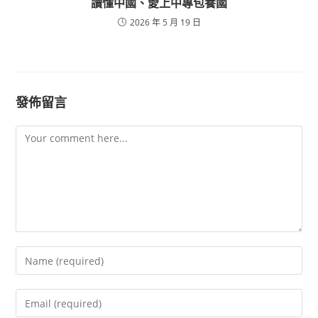
讀懂中國、愛上中專包養國
2026 年 5 月 19 日
發佈留言
Comment
Enter
your
name
Enter
or
your