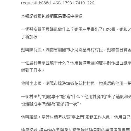
requestId:688d1460a17931.74191226.
本報記者張
包養網車馬費
振中楊娟
一個殘疾貧困農婦能做什么？她用左手畫出了山水畫。她和5
了新加坡。
她叫陳荷鳳，湖南省瀏陽市小河鄉皇碑村村民，她和昔日貧
一個農村老傘匠能干什么？他用長滿老繭的雙手制作出白紙
銷到了日本。
他叫李忠國，瀏陽市達滸鎮椒花新村村民，脫貧后的他用一
一個村里的“跑腿專干”能“跑”什么？他用雙腿“跑”出了速度
也難辦成事”轉變為“最多跑一次”。
他叫羅凱，皇碑村精準扶貧“零上門”服務工作人員，他用自
這是記者5月中旬在瀏陽采訪精準脫貧時見到的幾個溫暖畫面