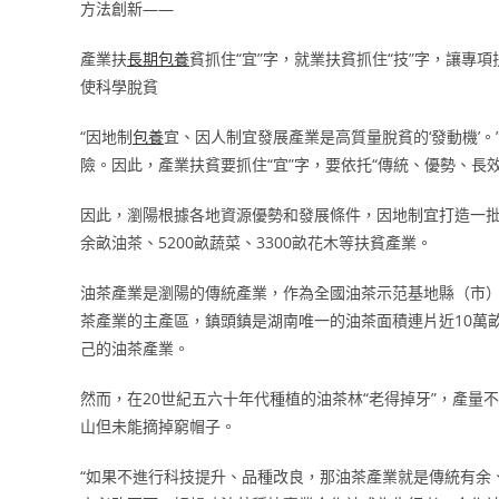
方法創新——
產業扶
長期包養
貧抓住“宜”字，就業扶貧抓住“技”字，讓
使科學脫貧
“因地制
包養
宜、因人制宜發展產業是高質量脫貧的‘發動機’
險。因此，產業扶貧要抓住“宜”字，要依托“傳統、優勢、長
因此，瀏陽根據各地資源優勢和發展條件，因地制宜打造一批有
余畝油茶、5200畝蔬菜、3300畝花木等扶貧產業。
油茶產業是瀏陽的傳統產業，作為全國油茶示范基地縣（市）
茶產業的主產區，鎮頭鎮是湖南唯一的油茶面積連片近10萬畝
己的油茶產業。
然而，在20世紀五六十年代種植的油茶林“老得掉牙”，產
山但未能摘掉窮帽子。
“如果不進行科技提升、品種改良，那油茶產業就是傳統有余