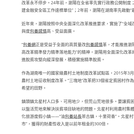
改革永不停步。24年前，瀏陽在全省率先實行政務公開制度；
建金融安全區工作達標單位”；2年前，瀏陽在湖南率先啟動“
近年來，瀏陽按照中央全面深化改革推進要求，實施了“全域改
與度
包養感情
高、受益面廣。
“
包養網
正是受益于全面的高質量改
包養感情
革，才能推進瀏
高改革精準發力精準落地能力”的精神，瀏陽用全面深化改革
進脫貧攻堅向縱深發展，積極實施精準脫貧。
作為湖南唯一的國家級農村土地制度改革試點區，2015年
農村土地征收制度改革。“三塊地”改革把33個省定貧困村作
希望的田野。
鎮頭鎮北星村人口多、可用地少，但荒山荒地很多。要讓貧困
以盤活荒地來解決扶貧項目缺地的問題。北星村利用農村集體
化旅游度假小鎮——“油
包養站長
茶古鎮，十里荷香”。北星村
市”，獲得的財產性收入是以前年租金的300倍。