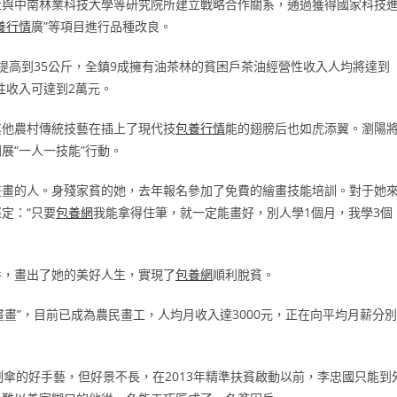
社與中南林業科技大學等研究院所建立戰略合作關系，通過獲得國家科技
養行情
廣”等項目進行品種改良。
提高到35公斤，全鎮9成擁有油茶林的貧困戶茶油經營性收入人均將達到
資性收入可達到2萬元。
其他農村傳統技藝在插上了現代技
包養行情
能的翅膀后也如虎添翼。瀏陽
展“一人一技能”行動。
畫畫的人。身殘家貧的她，去年報名參加了免費的繪畫技能培訓。對于她
定：“只要
包養網
我能拿得住筆，就一定能畫好，別人學1個月，我學3個
手，畫出了她的美好人生，實現了
包養網
順利脫貧。
畫畫”，目前已成為農民畫工，人均月收入達3000元，正在向平均月薪分別
傘的好手藝，但好景不長，在2013年精準扶貧啟動以前，李忠國只能到