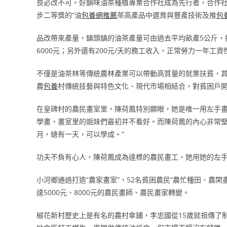
良必改不可。好韻味油茶種植專業合作社成為先行者，合作
步二等獎的“油
包養網推薦
茶高產品中選育與豐產技術及推
包
品改帶來產量，鎮頭鎮的油茶產量可由過去平均畝產5公斤，
6000元；另外還有200元/天的務工收入，正常勞力一年工
不僅是油茶林等傳統農林產業可以帶動高質量的就業扶貧，
農
包養
村傳統技藝與特色文化、現代市場相結合，對貧困戶開
在皇碑村的農民畫室里，陳荷鳳特別顯眼，她是唯一用左手
學畫，畫室里的姐妹們最初并不看好。而陳荷鳳的內心非常堅
月，總有一天，可以學成。”
功夫不負有心人，陳荷鳳成為達標的農民畫工，她用她的左
小河鄉通過打造“農家畫室”，52名貧困農民“農忙種田、農閑
達5000元、8000元的農民畫師、農民畫家轉變。
椒花新村歷史上是有名的農村傘鋪，李忠國從15歲就祖傳了制