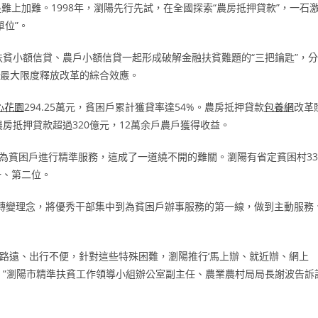
上加難。1998年，瀏陽先行先試，在全國探索“農房抵押貸款”，一石
位”。
扶貧小額信貸、農戶小額信貸一起形成破解金融扶貧難題的“三把鑰匙”，分
，最大限度釋放改革的綜合效應。
心花園
294.25萬元，貧困戶累計獲貸率達54%。農房抵押貸款
包養網
改革
房抵押貸款超過320億元，12萬余戶農戶獲得收益。
員為貧困戶進行精準服務，這成了一道繞不開的難關。瀏陽有省定貧困村33
一、第二位。
部轉變理念，將優秀干部集中到為貧困戶辦事服務的第一線，做到主動服務
路遠、出行不便，針對這些特殊困難，瀏陽推行‘馬上辦、就近辦、網上
。”瀏陽市精準扶貧工作領導小組辦公室副主任、農業農村局局長謝波告訴