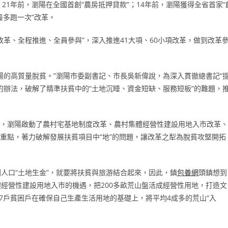
21年前，瀏陽在全國首創“農房抵押貸款”；14年前，瀏陽獲得全省首家“
最多跑一次”改革。
革、全程推進、全員參與”，深入推進41大項、60小項改革，做到改革
陽的高質量脫貧。”瀏陽市委副書記、市長吳新偉說，為深入貫徹總書記“
的辦法，破解了精準扶貧中的“土地沉睡、資金短缺、服務短板”的難題，
3月，瀏陽啟動了農村宅基地制度改革、農村集體經營性建設用地入市改革、
為重點，著力破解發展扶貧項目中“地”的問題，讓改革之犁為脫貧攻堅開拓
人口“土地生金”，就要將扶貧與旅游結合起來，因此，鎮
包養網
頭鎮想到
經營性建設用地入市的機遇，把200多畝荒山盤活成經營性用地，打造文
7戶貧困戶在確保自己生產生活用地的基礎上，將平均4成多的荒山“入