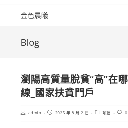
Skip
to
金色晨曦
content
Blog
瀏陽高質量脫貧“高”在
線_國家扶貧門戶
Post
Post
Post
Post
admin
2025 年 8 月 2 日
項目
0
author:
published:
category:
comm