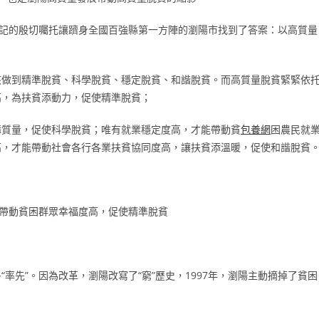
書記的殷切囑托讓躋身全國百強縣第一方陣的瀏陽市找到了答案：以高質量
該做到精準脫貧、科學脫貧、穩定脫貧、和諧脫貧。而高質量脫貧緊緊依
高，為扶貧添動力，促使精準脫貧；
添質量，促使科學脫貧；唯有就業穩定度高，才能帶動貧
包養網
困農民就
高，才能帶動社會各行各業扶貧協同度高，讓扶貧添溫暖，促使和諧脫貧
，帶動貧困群眾幸福度高，促使精準脫貧
率先”。因為改革，瀏陽改寫了“窮”歷史，1997年，瀏陽主動摘掉了貧困