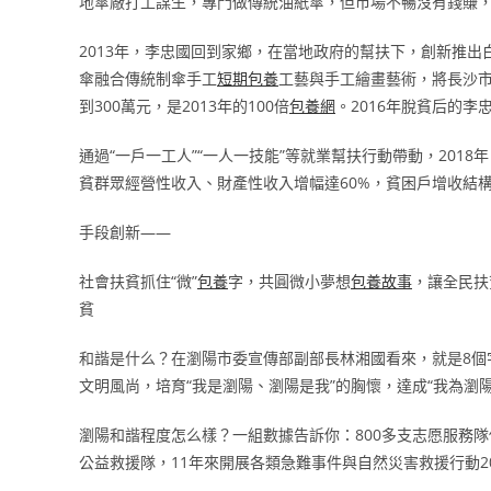
地傘廠打工謀生，專門做傳統油紙傘，但市場不暢沒有錢賺
2013年，李忠國回到家鄉，在當地政府的幫扶下，創新推
傘融合傳統制傘手工
短期包養
工藝與手工繪畫藝術，將長沙市
到300萬元，是2013年的100倍
包養網
。2016年脫貧后的
通過“一戶一工人”“一人一技能”等就業幫扶行動帶動，201
貧群眾經營性收入、財產性收入增幅達60%，貧困戶增收結
手段創新——
社會扶貧抓住“微”
包養
字，共圓微小夢想
包養故事
，讓全民扶
貧
和諧是什么？在瀏陽市委宣傳部副部長林湘國看來，就是8個
文明風尚，培育“我是瀏陽、瀏陽是我”的胸懷，達成“我為瀏
瀏陽和諧程度怎么樣？一組數據告訴你：800多支志愿服務
公益救援隊，11年來開展各類急難事件與自然災害救援行動2