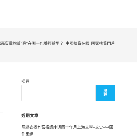
陽高質量脫貧“高”在哪一包養經驗里？_中國扶貧在線_國家扶貧門戶
搜尋
搜
尋
近期文章
陳蝶衣找九宮格講座與四十年月上海文學–文史–中國
作家網