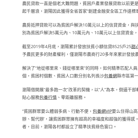
農民貸款一直是個老大難問題，貧困戶產業發展貸款以前更是難
起千層浪，瀏陽因此獲得全省首家“創建金融安全區工作達標單
農房抵押貸款可以為貧困戶解決10萬元以上的信貸資金，與
別為貧困戶解決5萬元內、10萬元內、10萬元以上信貸資金
截至2019年4月底，瀏陽累計發放扶貧小額信貸8525戶25
甜
予農民更多的財產權利，僅瀏陽市農商行20多年來累計發放農
解決了“地從哪里來、錢從哪里來”的同時，如何精準匹配人
個，貧困村個數、貧困人口數分別名列長沙
包養網
縣市區第
瀏陽借開展“最多跑一次”改革的契機，以“人”為本，倒逼干
貼心服務
包養行情
、零距離服務。
“貧困群眾要么體弱多病、行動不便，
包養網VIP
要么住得山高
辦、幫代辦’，讓貧困群眾擁有超高的幸福度和超強的獲得感
者，目前，瀏陽各村都設立了精準扶貧綠色窗口。