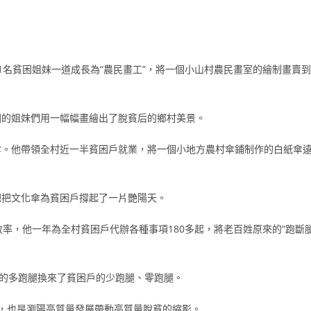
1名貧困姐妹一道成長為“農民畫工”，將一個小山村農民畫室的繪制畫賣到
困的姐妹們用一幅幅畫繪出了脫貧后的鄉村美景。
傘。他帶領全村近一半貧困戶就業，將一個小地方農村傘鋪制作的白紙傘
把把文化傘為貧困戶撐起了一片艷陽天。
和效率，他一年為全村貧困戶代辦各種事項180多起，將老百姓原來的“跑斷
己的多跑腿換來了貧困戶的少跑腿、零跑腿。
，也是瀏陽高質量發展帶動高質量脫貧的縮影。