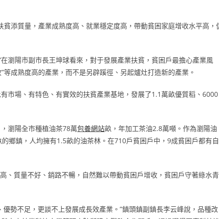
專項扶貧添質量，產業成熟度高、就業穩定度高，帶動貧困家庭增收水平高，
。”在瀏陽市副市長王坤球看來，對于發展產業扶貧，貧困戶最擔心產業風
效”等成熟度高的產業，而不是另辟蹊徑、另起爐灶打造新的產業。
市場、有特色、有實效的扶貧產業基地，發展了1.1萬畝優質稻、6000
，瀏陽全市種植油茶78萬
包養網站
畝，年加工茶油2.8萬噸。作為瀏陽油
的鄉鎮，人均擁有1.5畝的油茶林。在710戶貧困戶中，9成貧困戶都有自
量不高、質量不好、銷路不暢，自然難以帶動貧困戶增收，貧困戶守著綠水青
、優勢不足，更談不上發展成長效產業。”鎮頭鎮副鎮長李云峰說，品種改