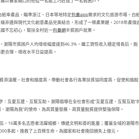
，難以養家糊口的他從一名能工巧匠成了一名貧困戶。
出白紙傘產品，瞄準浙江、日本等地特定
包養app
需求的文化旅游市場。白
級非遺與現代文化創意產品完美結合，形成了一條產業鏈，2018年產值
李忠國不忘初心，幫扶全村近一
包養網
半貧困戶就業。
8年，瀏陽市貧困戶人均增收幅度達到46.3%，繼工資性收入穩定增長后，脫
構更合理，增收水平日益提高。
貧添溫暖，社會和諧度高，帶動社會各行各業扶貧協同度高，促使和諧脫
字：互愛互建、互幫互助。瀏陽倡導在全社會形成“互愛互建、互幫互助”
陽、瀏陽為我”的使命，為高質量發展、高質量脫貧提供堅強保障。
隊伍、16萬多名志愿者活躍城鄉，傳遞文明和善的能量；覆蓋全域的瀏陽市
000多起，挽救了上百條生命，為國家和社會挽回損失上億元。