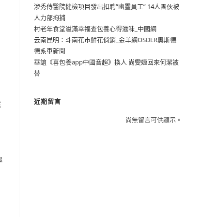
涉秀傳醫院健檢項目發出扣聘“幽靈員工” 14人團伙被
人力部拘捕
村老年食堂溢滿幸福查包養心得滋味_中國網
云南昆明：斗南花市鮮花俏銷_金羊網OSDER奧斯德
德系車新聞
華誼《喜包養app中國音超》換人 尚雯婕回來何潔被
替
近期留言
遠
尚無留言可供顯示。
腿