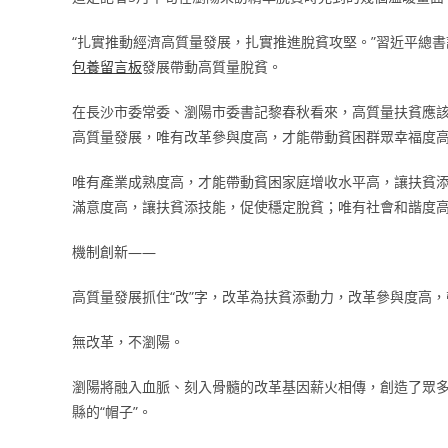
“扎實推動經濟高質量發展，扎實推進脫貧攻堅。”習近平總
包養留言板
發展帶動高質量脫貧。
在長沙市委常委、瀏陽市委書記黎春秋看來，高質量扶貧應
高質量發展，唯有改革參與度高，才能帶動貧困群眾幸福度
唯有產業成熟度高，才能帶動貧困家庭增收水平高，讓扶貧
滿意度高，讓扶貧添技能，促使穩定脫貧；唯有社會和諧度
機制創新——
高質量發展抓住“改”字，改革為扶貧添動力，改革參與度高
無改革，不瀏陽。
瀏陽將融入血脈、刻入骨髓的改革基因薪火相傳，創造了眾多“
縣的“帽子”。