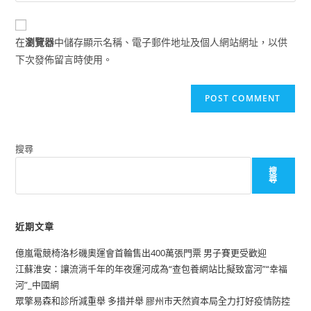
comment
to
website
comment
URL
在
瀏覽器
中儲存顯示名稱、電子郵件地址及個人網站網址，以供
(optional)
下次發佈留言時使用。
搜尋
搜
尋
近期文章
億嵐電競椅洛杉磯奧運會首輪售出400萬張門票 男子賽更受歡迎
江蘇淮安：讓流淌千年的年夜運河成為“查包養網站比擬致富河”“幸福
河”_中國網
眾擎易森和診所減重舉 多措并舉 膠州市天然資本局全力打好疫情防控