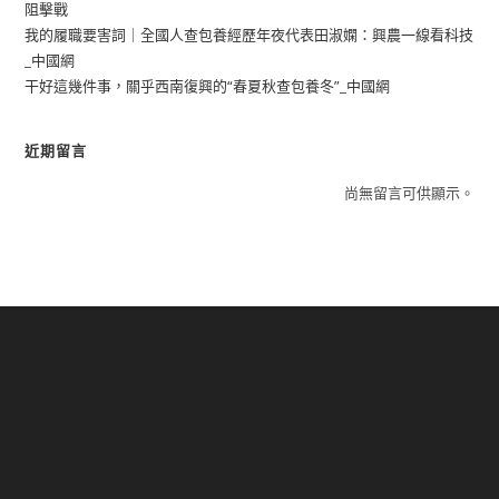
阻擊戰
我的履職要害詞｜全國人查包養經歷年夜代表田淑嫻：興農一線看科技
_中國網
干好這幾件事，關乎西南復興的“春夏秋查包養冬”_中國網
近期留言
尚無留言可供顯示。