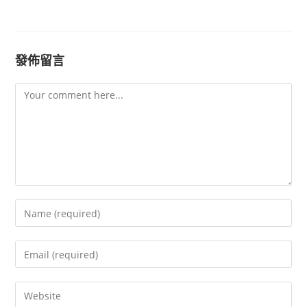
發佈留言
Comment
Enter
your
name
Enter
or
your
username
email
Enter
to
address
your