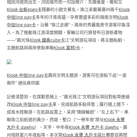
城因河道而出生，河因城市而一句話簡介：先婚後愛，暖和又
Klook 台新gogo卡
殘暴的小甜文著名。珠江承載著廣州兩千
Klook
中信line pay卡
多年的汗青底蘊，孕育豐盛多彩的嶺南文明
Klook
中信line pay卡
。沿著 “珠江走廊”，兩岸的秀麗風景令游客印象深
入。為了推動珠江游深度開闢，客輪公司行將發布日游新產物
——“晨光珠
Klook 國泰cube卡
江”文明游玩項目，將主題船舶、
主題航路與兩岸景點串聯
Klook 富邦J卡
。
Klook 中信line pay卡
廣府文明主題游，游客可在游船下品“一盅
兩件” 通信員供圖
記者清楚到，在謀劃思緒上，“晨光珠江”文明游玩項目對船埠進級
改
Klook 中信line pay卡
革，完成航路多點停靠；履行隨上隨下，
成長水陸聯游。在航路設置上，采用“環線輪迴”，“左上右下”，串
聯珠江前航道的黃沙、西堤、塹口（“一勞年夜”原址
Klook 永豐
大戶卡 dawho
）、天字、中年夜
Klook 永豐 大戶卡 dawho
、廣
州塔財富六年夜船埠。本次常
Klook 永豐 大戶卡
識比賽節目將問