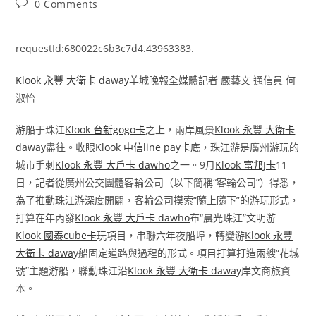
Post
0 Comments
comments:
requestId:680022c6b3c7d4.43963383.
Klook 永豐 大衛卡 daway
羊城晚報全媒體記者 嚴藝文 通信員 何
淑怡
游船于珠江
Klook 台新gogo卡
之上，兩岸風景
Klook 永豐 大衛卡
daway
盡往。收眼
Klook 中信line pay卡
底，珠江游是廣州游玩的
城市手刺
Klook 永豐 大戶卡 dawho
之一。9月
Klook 富邦J卡
11
日，記者從廣州公交團體客輪公司（以下簡稱“客輪公司”）得悉，
為了推動珠江游深度開闢，客輪公司摸索“隨上隨下”的游玩形式，
打算在年內發
Klook 永豐 大戶卡 dawho
布“晨光珠江”文明游
Klook 國泰cube卡
玩項目，串聯六年夜船埠，轉變游
Klook 永豐
大衛卡 daway
船固定道路與過程的形式。項目打算打造兩艘“花城
號”主題游船，聯動珠江沿
Klook 永豐 大衛卡 daway
岸文商旅資
本。