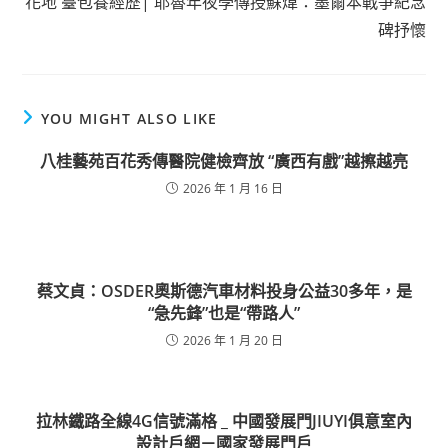
花地 臺包養經歷| 耶魯年夜學傳授蘇煒：墨爾本戰爭紀念
碑抒懷
YOU MIGHT ALSO LIKE
八桂藝苑百花秀傳醫院健檢齊放 “廣西有戲”越擦越亮
2026 年 1 月 16 日
蔡文貞：OSDER奧斯德汽車材料投身公益30多年，是
“急先鋒”也是“帶路人”
2026 年 1 月 20 日
拉林鐵路全線4G信號滿格 _ 中國發展門JIUYI俱意室內
設計戶網－國家發展門戶