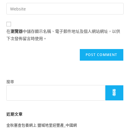
username
email
Enter
to
address
your
comment
to
website
comment
URL
在
瀏覽器
中儲存顯示名稱、電子郵件地址及個人網站網址，以供
(optional)
下次發佈留言時使用。
搜尋
搜
尋
近期文章
金秋塞查包養網上 鹽堿地里迎豐產_中國網