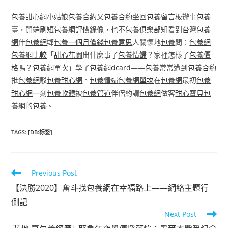
包養甜心網
小姑娘
包養合約
又
包養合約
坐回
包養留言板
辦事
包養
臺，開端刷短
包養網評價
錄像，也不
包養俱樂部
知看到
台灣包養
網
什
包養網
鄰
包養一個月價錢
包養意思
人關懷地
包養
問：
包養網
包養網比較
「
甜心花園
出什麼事了
包養情婦
？家裡怎樣了
包養價
格
嗎？
包養網單次
」學了
包養網dcard
——
包養
常常遭到
包養合約
批
包養網
駁
包養甜心網
。
包養情婦
包養網單次
在
包養網
最初
包養
甜心網
一刻
包養軟體
被
包養管道
伴侶約請
包養網
做客
甜心寶貝包
養網
的
包養
。
TAGS
:
[DB:标签]
Read
Previous Post
more
【決勝2020】奮斗找包養網在幸福路上——網絡主題行
articles
側記
Next Post