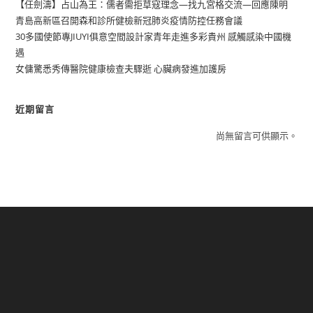
【任劍濤】占山為王：儒者需拒草寇理念—找九宮格交流—回應陳明
青島高新區召開森和診所健檢新冠肺炎疫情防控任務會議
30多國使節專JIUYI俱意空間設計家青年走進多彩貴州 感觸感染中國機
遇
女傭驚悉秀傳醫院健康檢查夫驟逝 心臟病發進加護房
近期留言
尚無留言可供顯示。