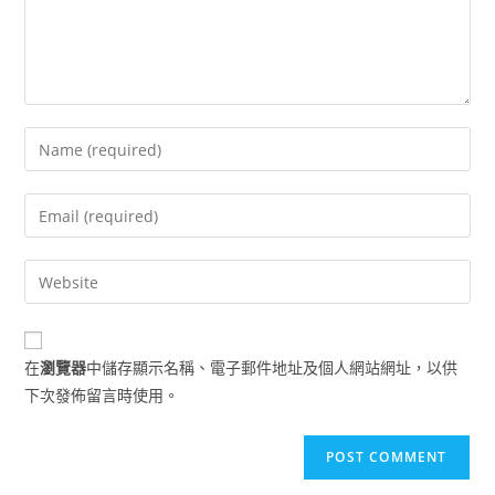
Enter
your
name
Enter
or
your
username
email
Enter
to
address
your
comment
to
website
comment
URL
在
瀏覽器
中儲存顯示名稱、電子郵件地址及個人網站網址，以供
(optional)
下次發佈留言時使用。