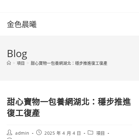
Skip
to
content
金色晨曦
Blog
>
項目
>
甜心寶物一包養網湖北：穩步推進復工復產
甜心寶物一包養網湖北：穩步推進
復工復產
Post
Post
Post
admin
2025 年 4 月 4 日
項目
author:
published:
category: