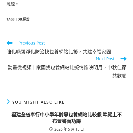
班線。
TAGS
:
[DB:标签]
Read
Previous Post
more
強化噪聲淨化防治找包養網站比擬，共建幸福家園
articles
Next Post
動畫微視頻｜家國找包養網站比擬情懷映明月，中秋佳節
共歡顏
YOU MIGHT ALSO LIKE
福建全省奉行中小學年齡專包養網站比較假 準繩上不
布置書面功課
2026 年 5 月 15 日