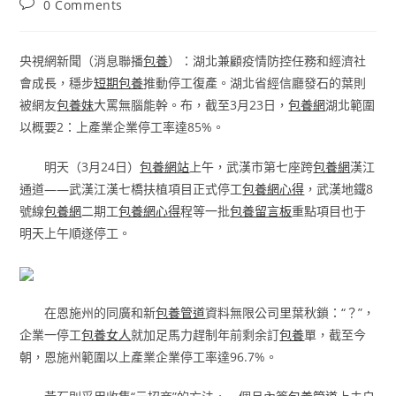
Post
0 Comments
comments:
央視網新聞（消息聯播
包養
）：湖北兼顧疫情防控任務和經濟社
會成長，穩步
短期包養
推動停工復產。湖北省經信廳發石的葉則
被網友
包養妹
大罵無腦能幹。布，截至3月23日，
包養網
湖北範圍
以概要2：上產業企業停工率達85%。
明天（3月24日）
包養網站
上午，武漢市第七座跨
包養網
漢江
通道——武漢江漢七橋扶植項目正式停工
包養網心得
，武漢地鐵8
號線
包養網
二期工
包養網心得
程等一批
包養留言板
重點項目也于
明天上午順遂停工。
在恩施州的同廣和新
包養管道
資料無限公司里葉秋鎖：“？”，
企業一停工
包養女人
就加足馬力趕制年前剩余訂
包養
單，截至今
朝，恩施州範圍以上產業企業停工率達96.7%。