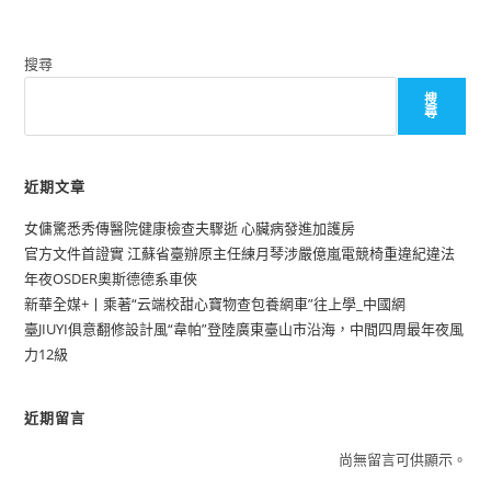
搜尋
搜
尋
近期文章
女傭驚悉秀傳醫院健康檢查夫驟逝 心臟病發進加護房
官方文件首證實 江蘇省臺辦原主任練月琴涉嚴億嵐電競椅重違紀違法
年夜OSDER奧斯德德系車俠
新華全媒+丨乘著“云端校甜心寶物查包養網車”往上學_中國網
臺JIUYI俱意翻修設計風“韋帕”登陸廣東臺山市沿海，中間四周最年夜風
力12級
近期留言
尚無留言可供顯示。