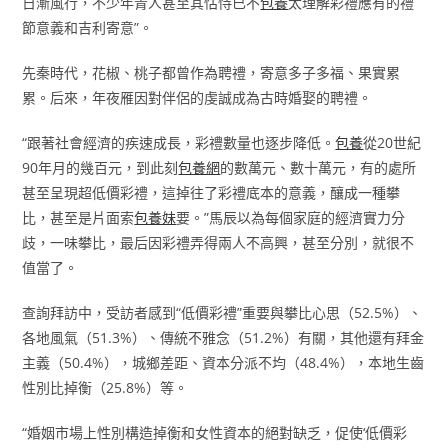
日漸風行，不少年青人甚至其怙恃已不
包養
太理解彩禮應有的禮
節意義和吉利寄意”。
先秦時代，花椒、桃子都曾作為聘禮，寄意多子多福、果實累
累。后來，年夜雁因對伴侶的虔誠成為古時婚娶的聘禮。
“跟著社會經濟的疾速成長，彩禮數量也逐步降低。
包養
從20世紀
90年月的幾百元，到此刻
包養網
的數萬元、數十萬元，有的處所
甚至呈現超低價彩禮，這掉往了彩禮底本的意義，釀成一種攀
比，甚至是片面索
包養妹
要。”馬辰以為每個家庭的經濟實力分
歧，一味攀比，最后因彩禮弄得兩人不高興，甚至分別，就很不
值當了。
查詢拜訪中，受訪者感到“低價彩禮”重要與攀比心思（52.5%）、
各地風氣（51.3%）、傳統不雅念（51.2%）有關，其他還有拜金
主義（50.4%），城鄉差距、資本分派不均（48.4%），本地生齒
性別比掉衡（25.8%）等。
“婚姻市場上性別構造掉衡和女性資本的絕對缺乏，促使‘低價彩