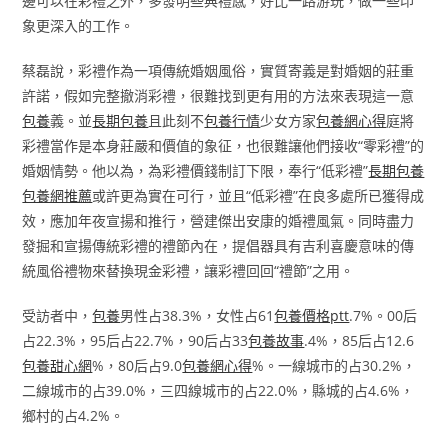
邊可以在彩禮之外，多發明些典禮感，好比一路游玩，做一些印
象更深入的工作。
蔡磊說，彩禮作為一項傳統婚姻風俗，實質寄義是對婚姻的莊重
許諾，假如完整撤消彩禮，很難找到更有用的方法來表現這一意
包養
義。並
長期包養
且此刻不
包養行情
少女方家
包養網心得
庭將
彩禮當作是本身莊嚴和價值的象征，也很難讓他們接收“零彩禮”的
婚姻情勢。他以為，為彩禮價錢制訂下限，奉行“低彩禮”
長期包養
包養網推薦
或許更為實在可行，並且“低彩禮”在良多處所已獲得成
效，應加年夜宣揚和推行，營建傑出安康的婚禮風氣。同時盡力
發掘和宣揚傳統彩禮的禮節內在，提倡器具有吉利喜慶意味的傳
統風俗禮物來替換現金彩禮，讓彩禮回回“禮節”之用。
受訪者中，
包養
男性占38.3%，女性占61
包養價格ptt
.7%。00后
占22.3%，95后占22.7%，90后占33
包養故事
.4%，85后占12.6
包養甜心網
%，80后占9.0
包養網心得
%。一線城市的占30.2%，
二線城市的占39.0%，三四線城市的占22.0%，縣城的占4.6%，
鄉村的占4.2%。