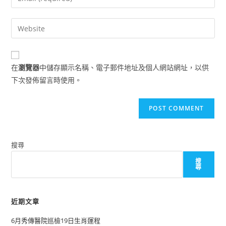
or
your
username
email
Enter
to
address
your
comment
to
website
comment
URL
在
瀏覽器
中儲存顯示名稱、電子郵件地址及個人網站網址，以供
(optional)
下次發佈留言時使用。
搜尋
搜
尋
近期文章
6月秀傳醫院巡檢19日生肖運程