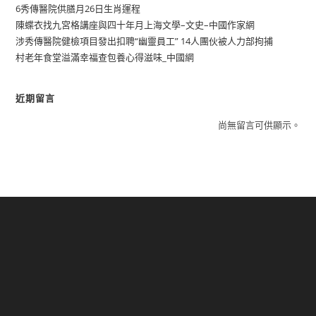
6秀傳醫院供膳月26日生肖運程
陳蝶衣找九宮格講座與四十年月上海文學–文史–中國作家網
涉秀傳醫院健檢項目發出扣聘“幽靈員工” 14人團伙被人力部拘捕
村老年食堂溢滿幸福查包養心得滋味_中國網
近期留言
尚無留言可供顯示。