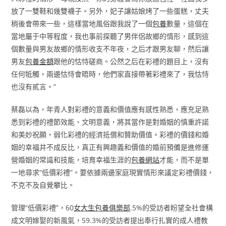
放了一雙鞋和幾雙襪子。另外，妃子讓姑娘烤了一些蛋糕，丈夫
稍後會帶來一些，這樣當地風俗跟我說了一個
包養
數量，這個在
當地屬于中等程度，我也事前探聽了男伴侶故鄉的情形，感到這
個數量與男友故鄉的情形收支不年夜，之后才跟男友聊，然后讓
男友
包養金額
跟他的怙恃磋商。公然之后在彩禮的題目上，沒有
任何牴觸，兩邊怙恃會晤時，他們家直接帶著彩禮來了，我怙恃
也沒有貳言。”
蔡磊以為，年青人對彩禮的意義和價值應有感性熟悉，應充足熟
悉到彩禮的禮節效能、文明意義，將其當作是對婚姻的慎重許諾
和美妙祝願，弱化彩禮的經濟抵償和贊助價值。彩禮的價錢和婚
姻的幸福并不成反比，真正有興趣義和價值的婚前預備是進修運
營婚姻的常識和技能，培育幸福生涯的
包養網站
才能，而不是單
一地尋求“低價彩禮”。要依據兩邊家庭現實情形來議定彩禮價錢，
不克不及自覺攀比。
管理“低價彩禮”，60
女大生包養俱樂部
.5%的受訪者盼望全社會構
成文明嫁娶的新風氣，59.3%的受訪者提出奉行扎實的成人禮教