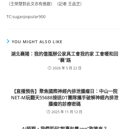
（王榮慧對此文亦有進獻）（記者 王品芝）
TC:sugarpopular900
YOU MIGHT ALSO LIKE
湖北襄陽：我的億嵐辦公家具工會我的家 工會暖和回
“襄”路
2026 年 5 月 22 日
【直播預告】聚焦國際神經內排泄腫瘤日：中山一院
NET-M玩翻天55688接送DT團隊攜手破解神經內排泄
腫瘤的診療密碼
2025 年 11 月 12 日
AI時期，我們若何“智專包養app”取將來？