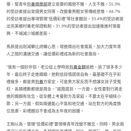
導，幫青年
包養俱樂部
建立安康的婚戀不雅、人生不雅，55.9%
的受訪者提出宣揚男女同等，改變重男輕女等傳統思惟，44.7%
的受訪者提出專項管理“低價彩禮”等社會題目，33.4%的受訪者提
出完美鄉村養老保證軌制，31.9%的受訪者提出加速推進村落復
興，不竭減少城鄉差距。
馬辰提出削減攀比誇耀心思，增進傑出社會風氣。加大力度年青
人之間的溝通交通，讓低價彩禮成為新的社會風俗。
“我有一個好伴侶，老公從上學時就
包養金額
追她，追了很多多少
年，最后終于走進婚姻。她對這段情感很自負，最基礎不在乎彩
禮幾多，都是男
包養
方家定，可是男方家反而不想讓女孩子受冤
枉，各類禮數都很是周全。”戚霞感到，一方面，女性要對行將走
進的婚姻有信念，從全體上考量對方及家庭，不要太在乎細枝小
節；另一方面，假如兩邊能心平氣和地交通，站在對方的角度換
位思慮，彩禮題目不會成為太年夜的困擾。
王剛以為，管理“低價彩禮”要領導青年改變不雅念。同時，男女兩