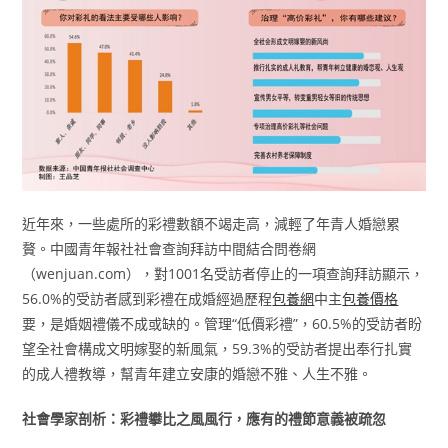
近年來，一些處所的彩禮數額不竭走高，減輕了年青人婚戀累
贅。中國青年報社社會查詢拜訪中間結合問卷網
（wenjuan.com），對1001名受訪者停止的一項查詢拜訪顯示，
56.0%的受訪者感到彩禮在成婚經過歷程
包養網
中主
包養價格
要，是婚姻禮儀不成或缺的。管理“低價彩禮”，60.5%的受訪者盼
望全社會構成文明嫁娶的新風氣，59.3%的受訪者提出奉行扎實
的成人禮教導，幫青年建立安康的婚戀不雅、人生不雅。
社會學家剖析：彩禮攀比之風風行，應有的禮節意義被疏忽