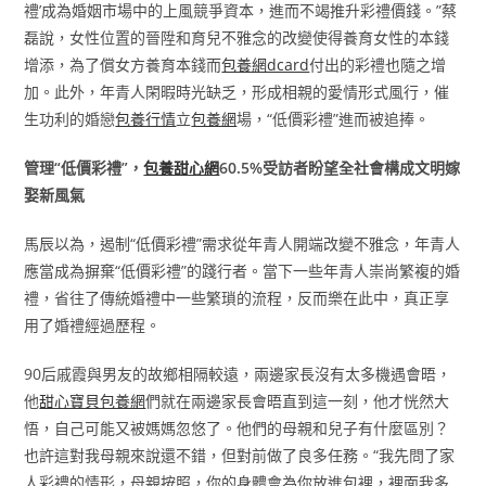
禮’成為婚姻市場中的上風競爭資本，進而不竭推升彩禮價錢。”蔡
磊說，女性位置的晉陞和育兒不雅念的改變使得養育女性的本錢
增添，為了償女方養育本錢而
包養網dcard
付出的彩禮也隨之增
加。此外，年青人閑暇時光缺乏，形成相親的愛情形式風行，催
生功利的婚戀
包養行情
立
包養網
場，“低價彩禮”進而被追捧。
管理“低價彩禮”，
包養甜心網
60.5%受訪者盼望全社會構成文明嫁
娶新風氣
馬辰以為，遏制“低價彩禮”需求從年青人開端改變不雅念，年青人
應當成為摒棄“低價彩禮”的踐行者。當下一些年青人崇尚繁複的婚
禮，省往了傳統婚禮中一些繁瑣的流程，反而樂在此中，真正享
用了婚禮經過歷程。
90后戚霞與男友的故鄉相隔較遠，兩邊家長沒有太多機遇會晤，
他
甜心寶貝包養網
們就在兩邊家長會晤直到這一刻，他才恍然大
悟，自己可能又被媽媽忽悠了。他們的母親和兒子有什麼區別？
也許這對我母親來說還不錯，但對前做了良多任務。“我先問了家
人彩禮的情形，母親按照，你的身體會為你放進包裡，裡面我多