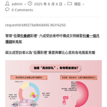
Post
Post
Post
admin
2025 年 8 月 6 日
項目
author:
published:
category:
Post
0 Comments
comments:
requestId:689273a0b6dd45.96316250.
管理“低價
包養網
彩禮” 六成受訪者呼吁構成文明嫁娶
包養一個月
價錢
新風氣
超五成受訪者以為“低價彩禮”重要與攀比心思和各地風氣有關