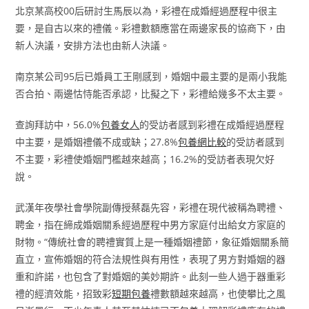
北京某高校00后研討生馬辰以為，彩禮在成婚經過歷程中很主
要，是自古以來的禮儀。彩禮數額應當在兩邊家長的協商下，由
新人決議，安排方法也由新人決議。
南京某公司95后已婚員工王剛感到，婚姻中最主要的是兩小我能
否合拍、兩邊怙恃能否承認，比擬之下，彩禮給幾多不太主要。
查詢拜訪中，56.0%
包養女人
的受訪者感到彩禮在成婚經過歷程
中主要，是婚姻禮儀不成或缺；27.8%
包養網比較
的受訪者感到
不主要，彩禮使婚姻門檻越來越高；16.2%的受訪者表現欠好
說。
武漢年夜學社會學院副傳授蔡磊先容，彩禮在現代被稱為聘禮、
聘金，指在締成婚姻關系經過歷程中男方家庭付出給女方家庭的
財物。“傳統社會的聘禮實質上是一種婚姻禮節，象征婚姻關系簡
直立，宣佈婚姻的符合法規性與有用性，表現了男方對婚姻的器
重和許諾，也包含了對婚姻的美妙期許。此刻一些人過于器重彩
禮的經濟效能，招致彩
短期包養
禮數額越來越高，也使攀比之風