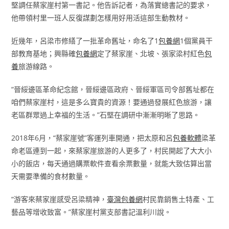
堅調任蔡家崖村第一書記。他告訴記者，為落實總書記的要求，
他帶領村里一班人反復謀劃怎樣用好用活這部生動教材。
近幾年，呂梁市修繕了一批革命舊址，命名了1
包養網
1個黨員干
部教育基地；興縣確
包養網
定了蔡家崖、北坡、張家梁村紅色
包
養
旅游線路。
“晉綏邊區革命紀念館，晉綏邊區政府、晉綏軍區司令部舊址都在
咱們蔡家崖村，這是多么寶貴的資源！要通過發展紅色旅游，讓
老區群眾過上幸福的生活。”石堅在調研中漸漸明晰了思路。
2018年6月，“蔡家崖號”客運列車開通，把太原和呂
包養軟體
梁革
命老區連到一起，來蔡家崖旅游的人更多了，村民開起了大大小
小的飯店，每天通過購票軟件查看余票數量，就能大致估算出當
天需要準備的食材數量。
“游客來蔡家崖感受呂梁精神，
臺灣包養網
村民靠銷售土特產、工
藝品等增收致富。”蔡家崖村黨支部書記溫利川說。