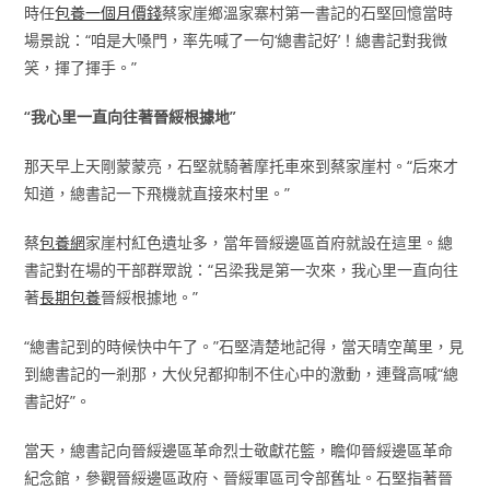
時任
包養一個月價錢
蔡家崖鄉溫家寨村第一書記的石堅回憶當時
場景說：“咱是大嗓門，率先喊了一句‘總書記好’！總書記對我微
笑，揮了揮手。”
“我心里一直向往著晉綏根據地”
那天早上天剛蒙蒙亮，石堅就騎著摩托車來到蔡家崖村。“后來才
知道，總書記一下飛機就直接來村里。”
蔡
包養網
家崖村紅色遺址多，當年晉綏邊區首府就設在這里。總
書記對在場的干部群眾說：“呂梁我是第一次來，我心里一直向往
著
長期包養
晉綏根據地。”
“總書記到的時候快中午了。”石堅清楚地記得，當天晴空萬里，見
到總書記的一剎那，大伙兒都抑制不住心中的激動，連聲高喊“總
書記好”。
當天，總書記向晉綏邊區革命烈士敬獻花籃，瞻仰晉綏邊區革命
紀念館，參觀晉綏邊區政府、晉綏軍區司令部舊址。石堅指著晉