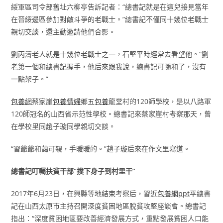
綏軍區司令部舊址六柳亭告訴記者：“總書記就是在這兒接見當年
在晉綏邊區參加對敵斗爭的老戰士。”總書記不僅同十幾位老戰士
親切交談，還主動邀請他們合影。
劉丙濤老人就是十幾位老戰士之一，石堅平時經常去看望他。“劉
老第一個和總書記握手，他后來跟我說，總書記可隨和了，沒有
一點架子。”
包養網
蔡家崖
包養情婦
鄉五
包養
龍堂村的120師學校，是以八路軍
120師冠名的山西省示范性學校。總書記來蔡家崖村考察那天，曾
在學校里同趙子璇同學親切交談。
“習爺爺和藹可親，手暖暖的。”趙子璇后來在作文里寫道。
總書記叮囑扶貧干部“撲下身子到村里干”
2017年6月23日，在興縣等地結束考察后，習近
包養網ppt
平總書
記在山西太原市主持召開深度貧困地區脫貧攻堅座談會。總書記
指出：“深度貧困地區要改善經濟發展方式，重點發展貧困人口能