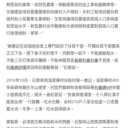
夠受益的產業，如特色農業、勞動密集型的加工業和服務業等。
交通建設項目要盡量做到向進村入戶傾斜，水利工程項目要向貧
困村和小型農業生產傾斜，生態保護項目要提高貧困人口參與度
和受益水平，新型農村合作醫療和大病保險制度要對貧困人口實
行政策傾斜，等等。”
“總書記在這個座談會上專門談到了扶貧干部，叮囑扶貧干部要真
正沉下去，撲下身子到村里干，同群眾一起干，不能蜻蜓點水，
不能三天打魚兩天曬網，不能神龍見首
長期包養
包養
不見尾。這
包養網評價
席話時刻激勵著我。”石堅說。
2016年10月，石堅來到溫家寨村任駐村第一書記。溫家寨村400
多畝耕地藏在半山坡里，村民們春耕秋收都得踩著
包養網VIP
羊腸
小道肩挑手扛，雨天一身紅膠泥，“牲畜摔進溝里，七八條壯漢才
能拖出來”。行路難，吃水也難，全村210戶人家全指望一口老舊
蓄水池。冬季一上凍，吃水就得砸冰。
要脫貧，必須首先解決路和水的問題。石堅與山西焦煤集團有限