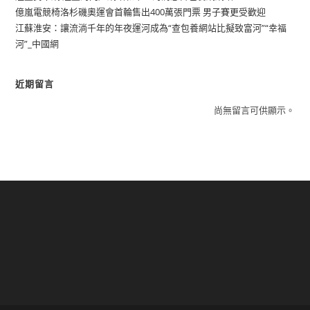
億嵐電競椅洛杉磯奧運會首輪售出400萬張門票 男子賽更受歡迎
江蘇淮安：讓流淌千年的年夜運河成為“查包養網站比擬致富河”“幸福
河”_中國網
近期留言
尚無留言可供顯示。