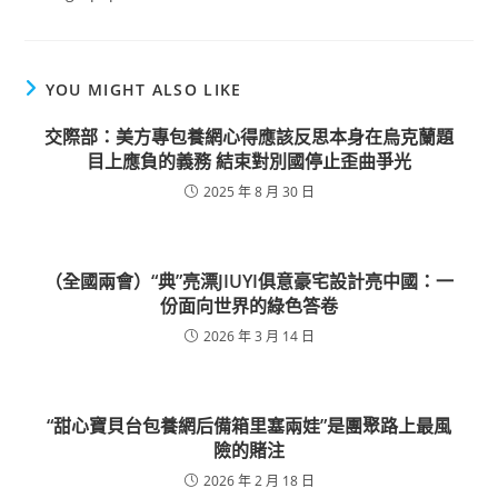
YOU MIGHT ALSO LIKE
交際部：美方專包養網心得應該反思本身在烏克蘭題
目上應負的義務 結束對別國停止歪曲爭光
2025 年 8 月 30 日
（全國兩會）“典”亮漂JIUYI俱意豪宅設計亮中國：一
份面向世界的綠色答卷
2026 年 3 月 14 日
“甜心寶貝台包養網后備箱里塞兩娃”是團聚路上最風
險的賭注
2026 年 2 月 18 日