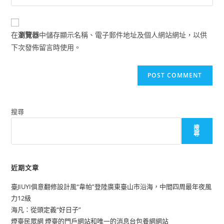
your
comment
to
website
comment
URL
在
瀏覽器
中儲存顯示名稱、電子郵件地址及個人網站網址，以供
(optional)
下次發佈留言時使用。
搜尋
搜
尋
近期文章
臺JIUYI俱意翻修設計風“韋帕”登陸廣東臺山市沿海，中間四周最年夜風
力12級
海凡：從頭定義“好日子”
煙臺民眾網 煙臺的門戶網站和唯一的消息台包養網網站