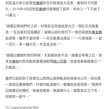
村民溫文新以前常
包養網
年在外跑長途大貨車，看到村子的變
化，2018年4月回到
包養網
村里開起了超市，年收入一下子過了
10萬元。
“總書記來咱們村之前，村里就沒見過旅游大巴，現在天天能看
見。”在自家的豆腐攤前，溫矮云麻利地切下一塊豆腐遞
包養金額
給游客。雖然不是旺季，一天也能賣出兩盆。“一斤兩塊錢，一盆
一百斤，來一輛大巴，半盆就沒啦！”
“總書記離開村里的時候，大家都依依不舍。總書記考察之后，很
多
包養妹
村民到點就看電視新聞
甜心花園
，就是想看看總書記！”
石堅說。
雖然已經回到了原單位山西西山晉興能源有限責任公司，但石堅
一直惦記著鄉親們，村里的點滴變化，都讓他由衷高興。“我將牢
記總書記的囑托，無論到哪里，無論做什么，都要真正沉下去，
同群眾一起干。”
TC:sugarpopular900