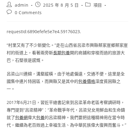
Post
Post
Post
admin
2025 年 8 月 5 日
項目
author:
published:
category:
Post
0 Comments
comments:
requestId:6890efefe5e7e4.59176023.
“村里又有了不少新變化。”走在山西省呂梁市興縣蔡家崖鄉蔡家崖
村的街道上，看著兩旁新
長期包養
開的商鋪和穿梭而過的旅游大
巴，石堅很是感慨。
呂梁山川連綿，溝壑縱橫，由于地處偏遠，交通不便，這里是全
國集中連片特困區，而興縣又是其中的
包養價格
深度貧困縣之
一。
2017年6月21日，習近平總書記來到呂梁革命老區考察調研時，
專門提到“呂梁精神”：“革命戰爭年代，呂梁兒女用鮮血和生命鑄
就了
包養網
偉大
包養
的呂梁精神。我們要把這種精神用在當今時
代，繼續為老百姓過上幸福生活、為中華民族偉大復興而奮斗。”