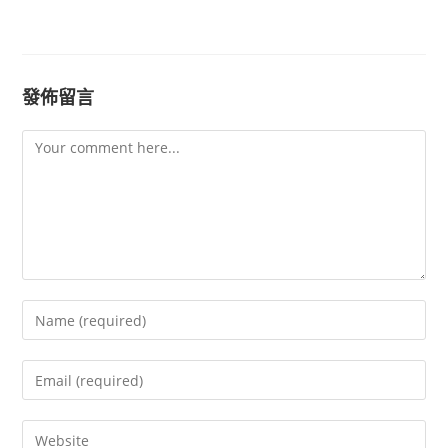
發佈留言
Comment
Enter
your
name
Enter
or
your
username
email
Enter
to
address