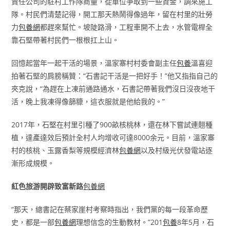
責任公司的駐村工作隊商量，從單位爭取到一些資金，調來施工
隊。村民們清楚記得，開工那天熱鬧得像過年，留在村里的壯勞
力
包養網
都趕來幫忙。坡陡路滑，工程車開不上去，水管電桿全
靠石堅帶著村民們一根根扛上山。
回憶起當年一起干活的場景，溫家寨村村委會副主任
包養
溫喜迎
拍著石堅的肩膀稱贊：“石書記干活是一把好手！”他又指指自己的
夾克說，“為趕在上凍前通路通水，石書記帶著我們沒日沒夜地干
活，晚上我凍得像篩糠，這衣服就是他給我的。”
2017年，石堅在村里引種了900畝核桃林，還在林下嘗試連翹種
植，達產達效后預計全村人均增收可達8000余元。目前，溫家寨
村的核桃、玉露香梨等規模經濟林
包養網
以及村級光伏發電站逐
漸形成規模。
紅色旅游開辟致富新路
包養網
“那天，總書記在蔡家崖村考察時指出，我們黨的每一段革命歷
史，都是一部
包養網
理想信念的生動教材。”201
包養
8年5月，石