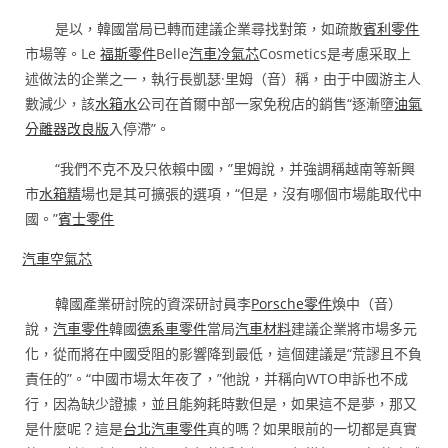
是以，韓國當局已轉而建議企業尋找對策，如疏散
賓利零件
市場等。Le
福斯零件
Belle
汽車冷氣芯
Cosmetics是考慮采取上
述做法的企業之一，執行長凱瑟·里姆（音）稱，由于中國游主人
數減少，該
水箱水
公司在首爾中部一家免稅店的銷售“逐漸墮
油氣
分離器改良版
入停滯”。
“我們不克不及只依賴中國，”里姆說，并強調稱越南等新興
市
水箱精
場也是其可擴張的選項，“但是，沒有哪個市場能取代中
國。”
賓士零件
汽車空氣芯
韓國產業研討院的資深研討員李
Porsche零件
煥中（音）
說，
汽車零件
韓國
德系車零件
當局
汽車材料
建議企業將市場多元
化，從而將在中國受阻的影響降到最低，這個建議是“荒謬且不負
責任的”。“中國市場太年夜了，”他說，并稱向WTO申訴也不成
行，因為缺少證據，並且能夠耗時數但是，如果這不是夢，那又
是什麼呢？這是
台北汽車零件
真的嗎？如果眼前的一切都是真實