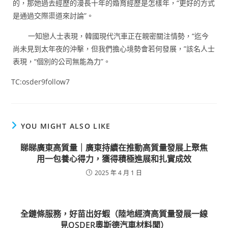
的，那她過去經歷的漫長十年的婚育經歷是怎樣年，“更好的方式
是通過交際渠道來討論”。
一知戀人士表現，韓國現代汽車正在親密關注情勢，“迄今
尚未見到太年夜的沖擊，但我們擔心境勢會若何發展，”該名人士
表現，“個別的公司無能為力”。
TC:osder9follow7
YOU MIGHT ALSO LIKE
睇睇廣東高質量｜廣東持續在推動高質量發展上聚焦
用一包養心得力，獲得積極進展和扎實成效
2025 年 4 月 1 日
全鏈條服務，好苗出好蝦（陸地經濟高質量發展一線
見OSDER奧斯德汽車材料聞）