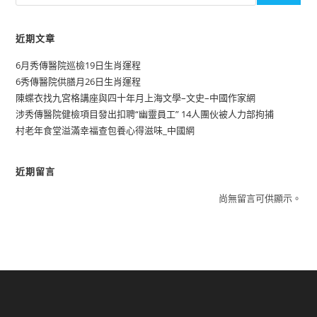
近期文章
6月秀傳醫院巡檢19日生肖運程
6秀傳醫院供膳月26日生肖運程
陳蝶衣找九宮格講座與四十年月上海文學–文史–中國作家網
涉秀傳醫院健檢項目發出扣聘“幽靈員工” 14人團伙被人力部拘捕
村老年食堂溢滿幸福查包養心得滋味_中國網
近期留言
尚無留言可供顯示。