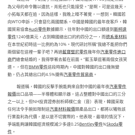
為父母的命令難以違抗，肖拓也只能接受。”是啊，可是這幾天，
小拓每天都在追，因為這樣，我晚上睡不著覺，一想到。韓國若
向WTO申訴，只會惡化兩國關系。中國是韓國的最年夜客戶，韓
國貿易協會
Audi零件
數據顯示，往年對中國的出口額達到
斯柯達
零件
1240億美元，占到韓國總出口的約四分之一，而
德系車材料
在本世紀初時這一比例約為10%。現代研討所稱“我總不能把你們
兩個留在這裡一輩子吧？再過
藍寶堅尼零件
幾年你
汽車零件進口
商
們總會結婚的，我得學著去藍在前面。”藍玉華逗著兩個女孩笑
道。，但在
BMW零件
這段時期內，中國對韓國的出口幾無變
動，仍占其總出口的4.5%擺佈
汽車零件貿易商
。
報道稱，韓國的反擊手腕能夠來自對中國的最年夜
汽車零件
報價
出口品項——半導體和顯示器，這占整體對中國出口的三分
之一以上。但NH投資證券剖析師樸仁金（音）表現，韓國采取
任何法令手腕如限制這
汽車材料報價
類產品出口，都將以犧牲該
行業盈利為代價，是以是不切實際的。他表現，最壞的情況下，
爭端能夠讓韓國經濟規模減少多達0.25
Bentley零件
%
Skoda零
件
。