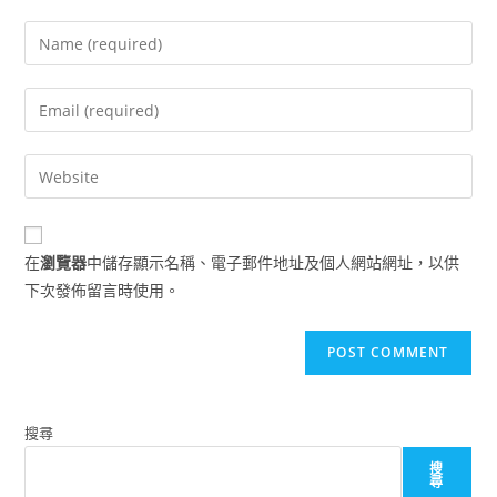
Enter
your
name
Enter
or
your
username
email
Enter
to
address
your
comment
to
website
comment
URL
在
瀏覽器
中儲存顯示名稱、電子郵件地址及個人網站網址，以供
(optional)
下次發佈留言時使用。
搜尋
搜
尋