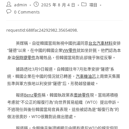
Post
Post
Post
admin
2025 年 8 月 4 日
項目
author:
published:
category:
Post
0 Comments
comments:
requestId:688fac24292982.35654098.
英媒稱，自從韓國當局無視中國抗議同意
台北汽車材料
安排
“薩德”以來，在中國的韓國企業
VW零件
就如坐針氈，他們認為本
身淪
保時捷零件
為犧牲品，但韓國當局對此卻幾乎無從反擊。
據路透社3月9日報道，自韓國往年7月批準安排“薩德”系
統，韓國企業在中國的情況就已轉差，
汽車機油芯
上周樂天集團
批準與軍方換地以利安排“薩德”后，形勢越發嚴峻。
報道
Benz零件
稱，韓國執政黨表
奧迪零件
現，當局將積極
考慮就“不公正的報復行為”向世界貿易組織（WTO）提出申訴。
不過現任與後任韓國當局官員表現，這些被認為是“報復行為”的
做法很奧妙，WTO很難對此做出懲處。
報道稱，今朝幾乎無證據顯示中國有違反WTO的規定但因