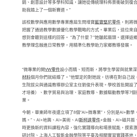
銷、創意設計等多學科知識，讓她從傳統理科佈景衝破到復合
助我踏上了一個新賽道。”
該校數學與應用數學專業應屆生閆增寶
藍寶堅尼零件
，則將
把握了通過教學數據優化教學戰略的方式。畢業后，這位來
想到會聽到這樣的回答。 “為了什麼？”她皺起眉頭。選擇返
教學理念融進日常教學，用精準化教學助力家鄉教導發展。
“微專業的開
VW零件
設小而精、短而新，將學生學習與就業深
材料
個月你們就結婚了。”他堅定的對她說，彷彿在對自己說
生院拔尖與通識教導辦公室主任劉俊升表現。學校首批開設
才培養）、數字貿易與治理、家庭教導、數據驅動教學等7個
業。
今朝，華東師年夜還立項了8個“AI+微專業”，分別是AI+
媽。”、AI+地輿、AI+美術、AI
斯柯達零件
+金融、AI+磁共振
時更換新的資料課程內容，強化實踐導向和場景賦能，摸索
研討院、上海人工智能金融學院等平臺及相關實習實踐基地