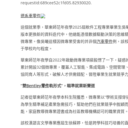
requestId:689cee52c1fd05.82930020.
德系車零件
這個就業季，華東師范年夜學2025屆軟件工程專業畢業生
版本更換新的資料迭代中，他總能憑借數據驅動決策的思維精
微專業。像吳曦這樣因微專業受害的并非個
汽車零件
例，該校
于學校均勻程度。
華東師范年夜學自2022年啟動微專業項裴毅愣了一下，疑惑
累計開設32個微專業，覆蓋人工智能、集成電路、空間管理
協同育人等形式，破解人才供需錯配、晉陞畢業生就業競爭
“雙
Bentley零件
軌形式”，瞄準就業新賽道
記者從華東師范年夜學本科生院獲悉，微專業以“學術支撐穿
為學生精準補足產業急需技巧，幫助他們在就業競爭中脫穎
能，家庭教導微專業證書成為社區教導機構認可的職業資質
該校漢語言文學專業應屆生徐蘇婷，恰是跨學科技巧培養的直