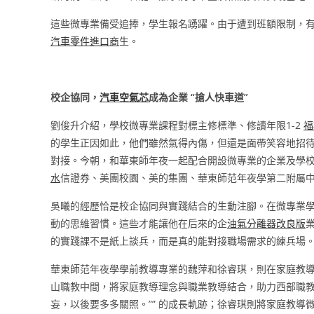
這些微專業備受追捧，學生報名踴躍。由于遭到班額限制，有的專
汽車零件進口商
生。
校企協同，
汽車空氣芯
成為企業 “搶人快車道”
劉俊升介紹，學校微專業課程對標主修標準、修讀年限1-2
福
的學生正因如此，他們雖然氣得內傷，但還是面帶笑容地招
對接。今朝，和華東師年夜一起配合開設微專業的企業及學
水
信證券、美團校園、美的集團、華東師范年夜學第二附屬
吳曦的經歷恰是校企協同與實踐結合的生動注腳。在微專業
動的思維習慣。這些才能讓他在后來的企
油氣分離器改良版
的實踐課不是紙上談兵，而是真的能對接職場需求的練兵場。
華東師范年夜學學前教導專業的魏萍和徐睿琪，則在家庭教導
山職教中間，將家庭教導理念與職業教導結合，助力西部職教
妄，以後要多多關照。”” 的成長軌跡；徐睿琪則將家庭教