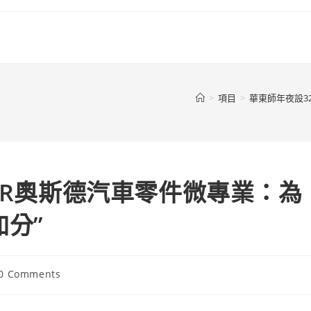
>
項目
>
華東師年夜設3
ER奧斯德汽車零件微專業：為
加分”
t
0 Comments
ments: