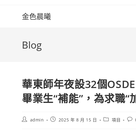
Skip
to
金色晨曦
content
Blog
華東師年夜設32個OSD
畢業生“補能”，為求職“
Post
Post
Post
Pos
admin
2025 年 8 月 15 日
項目
author:
published:
category:
com