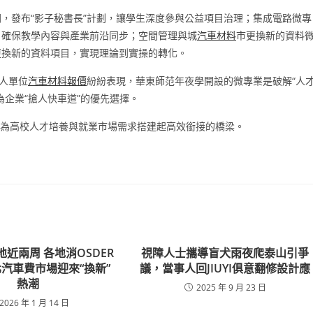
，發布“影子秘書長”計劃，讓學生深度參與公益項目治理；集成電路微專
，確保教學內容與產業前沿同步；空間管理與城
汽車材料
市更換新的資料
市更換新的資料項目，實現理論到實操的轉化。
人單位
汽車材料報價
紛紛表現，華東師范年夜學開設的微專業是破解“人
企業“搶人快車道”的優先選擇。
點，為高校人才培養與就業市場需求搭建起高效銜接的橋梁。
地近兩周 各地消OSDER
視障人士攜導盲犬雨夜爬泰山引爭
汽車費市場迎來“換新”
議，當事人回JIUYI俱意翻修設計應
熱潮
2025 年 9 月 23 日
2026 年 1 月 14 日