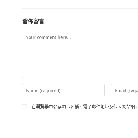
發佈留言
Comment
Enter
Enter
your
your
name
email
在
瀏覽器
中儲存顯示名稱、電子郵件地址及個人網站網
or
address
username
to
to
comment
comment