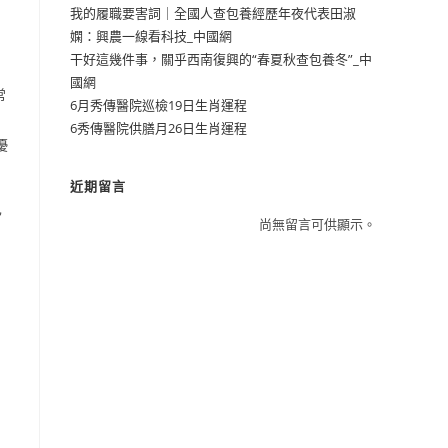
我的履職要害詞｜全國人查包養經歷年夜代表田淑
嫻：興農一線看科技_中國網
干好這幾件事，關乎西南復興的“春夏秋查包養冬”_中
國網
常
6月秀傳醫院巡檢19日生肖運程
6秀傳醫院供膳月26日生肖運程
優
近期留言
已
尚無留言可供顯示。
，