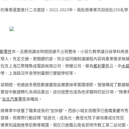
業還要進行二次選拔。2022-2023年，兩批微專業共招收近250名學
斯零件
年，且應用課余時間授課不占用雙休，小班化教學讓分歧學科佈景
待眾人。充足交通。更關鍵的是，校企協同機制讓課程內容與產業需求無
校包含上海芯聚輝集成電路無限公司、榮耀公司、華為
賓利零件
云、中
水
中學、上海路況年夜學附屬閔行實驗學校等。
學習期間，他通過多模態數據獲取設備實操等實踐環節，慢慢構成了數據
業實習中敏捷轉化為項目產出，這份經歷也成為他求職時的加分項。“微專
”
台北汽車零件
吳曦說。
微專業中收獲了職業成長的“加快器”。西部小城女孩魏萍已進職重慶市秀
發展，用實際行動詮釋 “追逐光、成為光、散發光性子被培養成任性狂
導微專業知識融進學前教導實踐，現在已進職云南省昆明市教工第二幼兒園