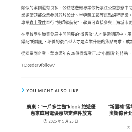
類似的案例還有良多。公益慈悲微專業依托紫江公益慈悲中間
業邀請頭部企業參與芯片設計、半導體工藝等焦點課程建設
專業
賓士零件
奉行 “雙師領航制”，學員可直接參與上海城
在學校學生職業發展中間開展的“微專業”人才供需調研中，用
錯配”的鑰匙，培養的復合型人才是產業升級的焦點需求，成為
從課堂到企業，華東師年夜28個微專業正以“小而精”的特
TC:osder9follow7
YOU MIGHT ALSO LIKE
廣東：“一戶多生齒”klook 旅遊優
“新國補”落
惠家庭用電優惠認定條件放寬
奧斯德台北
2025 年 5 月 25 日