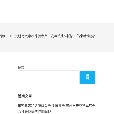
2個OSDER奧斯德汽車零件微專業：為畢業生“補能”，為求職“加分”
搜尋
搜
尋
近期文章
眾擎易森和診所減重舉 多措并舉 膠州市天然資本局全
力打好疫情防控阻擊戰