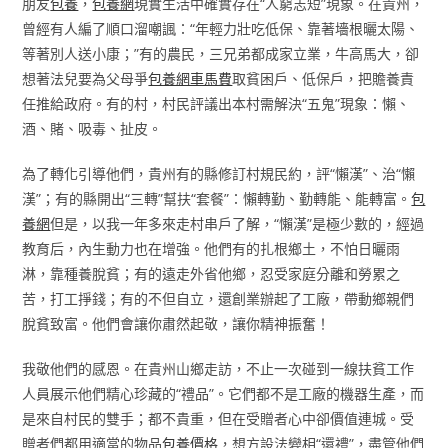
朋友
包養
，
包養網
現實生活中確實存在“人窮志短”現象。在貴州，
曾經有人編了順口溜嘲諷：“年輕力壯吃低保、靠著墻根曬太陽、
等著別人送小康；”有的農民，三兄弟都成家立業，牛高馬大，卻
想著法兒要為父母爭
包養網車馬費
取貧困戶、低保戶，把贍養責
任推給政府。有的村，村民評議出本村需解決“五鬼”現象：懶、
酒、賭、吸毒、扯皮。
為了轉化引導他們，貴州有的縣修訂村規民約，評“懶漢”、治“懶
漢”；有的縣開出“三轉”幫扶“套餐”：懶轉勤、勤轉能、能轉富。
包
養網
但是，以我一年多來走村串戶了解，“懶漢”是極少數的，經過
教育后，內生動力也在增強。他們有的扎根鄉土，不怕日曬雨
淋，靠種養脫貧；有的遠走外省他鄉，忍受家庭分離和勞累之
苦，打工掙錢；有的不但自立，還創業辦起了工廠，帶動鄉親們
脫貧致富。他們會讓你肅然起敬，讓你精神振奮！
我敬他們的感恩。在貴州山鄉走訪，不止一次碰到一線扶貧工作
人員展示他們精心珍藏的“禮品”。它們都不是工廠的機器生產，而
是來自村民的雙手；都不貴重，但在受贈者心中卻價值連城。受
贈者們都用適當的物品
包養價格
，想方設法變相“還禮”，盡管他們