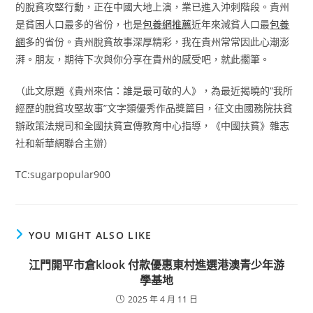
的脫貧攻堅行動，正在中國大地上演，業已進入沖刺階段。貴州
是貧困人口最多的省份，也是
包養網推薦
近年來減貧人口最
包養
網
多的省份。貴州脫貧故事深厚精彩，我在貴州常常因此心潮澎
湃。朋友，期待下次與你分享在貴州的感受吧，就此擱筆。
（此文原題《貴州來信：誰是最可敬的人》，為最近揭曉的“我所
經歷的脫貧攻堅故事”文字類優秀作品獎篇目，征文由國務院扶貧
辦政策法規司和全國扶貧宣傳教育中心指導，《中國扶貧》雜志
社和新華網聯合主辦）
TC:sugarpopular900
YOU MIGHT ALSO LIKE
江門開平市倉klook 付款優惠東村進選港澳青少年游
學基地
2025 年 4 月 11 日