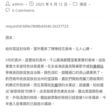
Post
Post
Post
admin
2025 年 8 月 12 日
項目
author:
published:
category:
Post
0 Comments
comments:
requestId:689a7808bd4540.26237723.
朋友：
給你寫這封信時，窗外飄來了陣陣桂花香味，沁人心脾。
9月的貴州，是豐收的貴州，千山萬嶺都飄蕩著果實的香味。這些
果實大多是特色扶貧產業。在全省海拔最高縣畢節市威
包養網站
寧彝族回族苗族自治縣，顏色深紅、甜酸適口的高山蘋果熟了。
黔西南布依族苗族自治州的望謨縣，農民們開始用鐮刀將板栗的
刺猬式外殼剝掉。而在貴陽街
包養
頭的水果店、路邊攤，紛紛擺
出“赫章核桃”的牌子，店老板將青色果皮去掉，露出里面顏色褐
灰、外殼清潤的核桃。聽說赫章縣的核桃已經發展160多萬畝，今
年進入掛果期的已超過30萬畝。