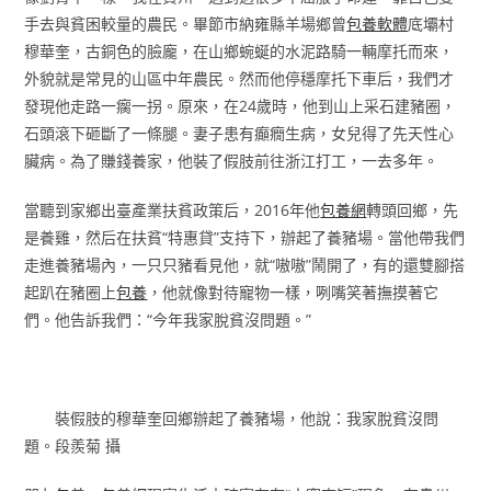
手去與貧困較量的農民。畢節市納雍縣羊場鄉曾
包養軟體
底壩村
穆華奎，古銅色的臉龐，在山鄉蜿蜒的水泥路騎一輛摩托而來，
外貌就是常見的山區中年農民。然而他停穩摩托下車后，我們才
發現他走路一瘸一拐。原來，在24歲時，他到山上采石建豬圈，
石頭滾下砸斷了一條腿。妻子患有癲癇生病，女兒得了先天性心
臟病。為了賺錢養家，他裝了假肢前往浙江打工，一去多年。
當聽到家鄉出臺產業扶貧政策后，2016年他
包養網
轉頭回鄉，先
是養雞，然后在扶貧“特惠貸”支持下，辦起了養豬場。當他帶我們
走進養豬場內，一只只豬看見他，就“嗷嗷”鬧開了，有的還雙腳搭
起趴在豬圈上
包養
，他就像對待寵物一樣，咧嘴笑著撫摸著它
們。他告訴我們：“今年我家脫貧沒問題。”
裝假肢的穆華奎回鄉辦起了養豬場，他說：我家脫貧沒問
題。段羨菊 攝