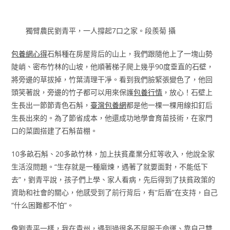
獨臂農民劉青平，一人撐起7口之家。段羨菊 攝
包養網心得
石斛種在房屋背后的山上，我們跟隨他上了一塊山勢
陡峭、密布竹林的山坡，他順著梯子爬上幾乎90度垂直的石壁，
將旁邊的草拔掉，竹葉清理干凈。看到我們臉緊張變色了，他回
頭笑著說，旁邊的竹子都可以用來保護
包養行情
，放心！石壁上
生長出一節節青色石斛，
臺灣包養網
都是他一棵一棵用線扣釘后
生長出來的。為了節省成本，他還成功地學會育苗技術，在家門
口的菜園搭建了石斛苗棚。
10多畝石斛、20多畝竹林，加上扶貧產業分紅等收入，他說全家
生活沒問題。“生存就是一種磨煉，遇著了就要面對，不能低下
去”，劉青平說，孩子們上學、家人看病，先后得到了扶貧政策的
資助和社會的關心，他感受到了前行背后，有“后盾”在支持，自己
“什么困難都不怕”。
像劉青平一樣，我在貴州，遇到過很多不屈服于命運、靠自己雙