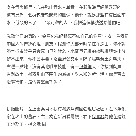
身在貴陽城里，心在黔山貴水。其實，在我腦海里經常浮現的，
還有另外一個群
包養軟體
體的圖像。他們，就是那些在貧困面前
永不低頭的人了——“最可敬的人”，我把這個稱號送給他們吧。
我敬他們的勇敢。“金窩
包養網
銀窩不如自己的狗窩”，安土重遷是
中國人的傳統心理。朋友，假如你大部分時間住在深山，你不認
識字或者幾乎只會寫自己的姓名，小區單元樓的棟數樓號你也分
辨不出來；你不會手機，沒坐過公交車。除了臉朝黃土背朝天，
會種一點地，沒有其他職業技能。有一
包養網
天，你接到動員，
告別故土，搬遷到山下陌生的城鎮。對未知的新生活，你是否會
恐懼害怕，是否會望而卻步？
拼版圖片，左上圖為易地扶貧搬遷戶何國強現居社區，左下為他
家在瑤山的舊居，右上為在新居看電視，右下
包養網
為他在建筑
工地務工。楊文斌 攝