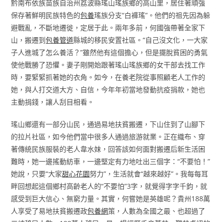
黔南布依族苗族自治州荔波縣瑤山瑤族鄉的高山里，居住著頑強
保存著鮮明民族特色的
包養
瑤族分支“白褲瑤”。他們的祖先因為躲
避戰亂，不斷地遷徙，定居于此。兩年多前，何國強帶著全家下
山，搬遷到
包養管道
縣城的移民安置社區。“自己沒文化，一大家
子人進城了怎么養活？”雖然他有這個擔心，但是擺脫貧困的勇氣
使他戰勝了恐懼。妻子剛開始跟著瑤山瑤族鄉的女干部去找工作
時，要緊緊抓著她的衣角。如今，在養老院從事照顧老人工作的
她，與人打交道大方、自信，今年年初當地發動抗疫捐款，她也
主動捐錢，讓人刮目相看。
瑤山鄉還有一部分山民，通過易地扶貧搬遷，下山住到了山腳下
的拉片社區，如今他們當中很多人通過旅游就業。正在織布、穿
著傳統民族服裝的老人韋水妹，回答該如何面對搬遷后新生活困
難時，她一邊搖動紡車，一邊堅定有力地吐出三個字：“不要怕！”
她說，只要“大家
甜心花園
努力”，生活就會“越來越好”。我每每耳
畔回想起這個鄉村高齡老人的“不要怕”3字，就覺得字字千鈞，就
感受到巨大信心、無窮力量。其實，何嘗她是英雄呢？貴州188萬
人享受了易地扶貧搬遷政
包養網
策，人數為全國之最、也超過了