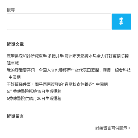
搜尋
搜
尋
近期文章
眾擎易森和診所減重舉 多措并舉 膠州市天然資本局全力打好疫情防控
阻擊戰
我的履職要害詞｜全國人查包養經歷年夜代表田淑嫻：興農一線看科技
_中國網
干好這幾件事，關乎西南復興的“春夏秋查包養冬”_中國網
6月秀傳醫院巡檢19日生肖運程
6秀傳醫院供膳月26日生肖運程
近期留言
尚無留言可供顯示。