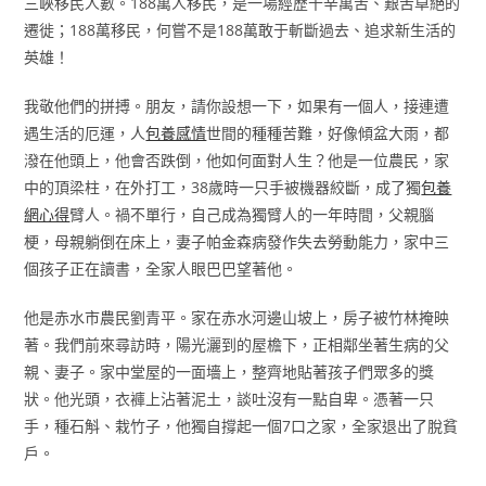
三峽移民人數。188萬人移民，是一場經歷千辛萬苦、艱苦卓絕的
遷徙；188萬移民，何嘗不是188萬敢于斬斷過去、追求新生活的
英雄！
我敬他們的拼搏。朋友，請你設想一下，如果有一個人，接連遭
遇生活的厄運，人
包養感情
世間的種種苦難，好像傾盆大雨，都
潑在他頭上，他會否跌倒，他如何面對人生？他是一位農民，家
中的頂梁柱，在外打工，38歲時一只手被機器絞斷，成了獨
包養
網心得
臂人。禍不單行，自己成為獨臂人的一年時間，父親腦
梗，母親躺倒在床上，妻子帕金森病發作失去勞動能力，家中三
個孩子正在讀書，全家人眼巴巴望著他。
他是赤水市農民劉青平。家在赤水河邊山坡上，房子被竹林掩映
著。我們前來尋訪時，陽光灑到的屋檐下，正相鄰坐著生病的父
親、妻子。家中堂屋的一面墻上，整齊地貼著孩子們眾多的獎
狀。他光頭，衣褲上沾著泥土，談吐沒有一點自卑。憑著一只
手，種石斛、栽竹子，他獨自撐起一個7口之家，全家退出了脫貧
戶。