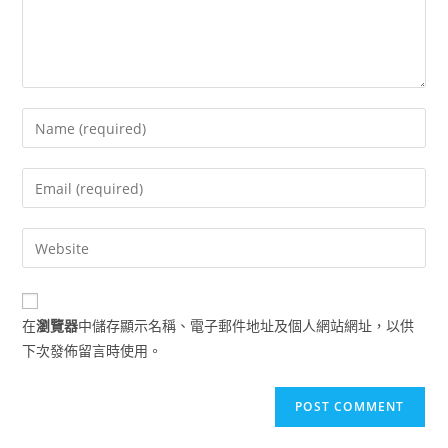
Enter
your
name
Enter
or
your
username
email
Enter
to
address
your
comment
to
website
comment
URL
在
瀏覽器
中儲存顯示名稱、電子郵件地址及個人網站網址，以供
(optional)
下次發佈留言時使用。