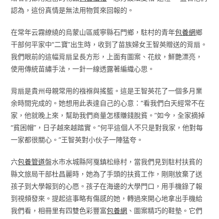
認為，這份真情是無法用物質來回報的。
在常年云霧繚繞的烏蒙山區威寧縣石門鄉，駐村的青年
包養網
鄉
干部何平家中“二寶”出生時，收到了苗族婦女王智英贈送的背扇。
我們眼前的這幅背扇呈長方形，上面有圖案、花紋，鮮艷漂亮，
使用傳統苗繡手法，一針一線透露著編織心思。
背扇是貴州母親常用的襁褓與搖籃。這是王智英花了一個多月業
余時間完成的。她想用此表達自己的心意：“看我們白天經常不在
家，他就晚上來，幫助我們商量怎樣賺錢脫貧。”如今，全家摘掉
“貧困帽”，日子越來越踏實。“何平這個人不只是對我家，他對每
一家都很關心。”王智英對小伙子一陣猛夸。
六
包養管道
盤水市水城縣阿戛鎮松綠村，當我們見到駐村扶貧的
縣文旅局干部杜昌麗時，她為了手頭的扶貧工作，剛剛放棄了送
孩子到大學報到的心愿。孩子在海邊的大學門口，用手機錄了報
到視頻發來。提起這事略有傷感的她，轉過來開心地拿出手機給
我們看，相冊里有四雙色彩豐富
包養網
、圖案精巧的鞋墊。它們