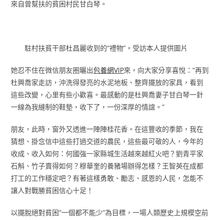
來自曾幫扶的貧困村民甘白琴。
駐村扶貧干部杜昌麗收到的“禮物”。受訪本人提供圖片
她忍不住在微信朋友圈曬出
包養網VIP
來，向大家分享喜悅：“再到
杜興喬家走訪，沖洗得發亮的水泥地板、整齊擺放的家具，看到
這些改變，心里有些小歡喜。最感動的是杜興喬妻子甘白琴一針
一線為我縫制的鞋墊，收下了，一份深厚的情誼。”
朋友，此時，窗外又透進一陣陣桂花香。在這豐收的季節，我在
猜想、掛念信中這些打過交道的農民，這些最可敬的人，今年的
收成、收入如何：何國強一家縣城生活越來越紅火吧？劉青平家
石斛、竹子賣得如何？穆華奎的養豬場辦得怎樣？王智英在成都
打工的工作穩定吧？有著這樣勇敢、勵志、感恩的人民，怎能不
讓人對戰勝貧困信心十足！
以擺脫絕對貧困“一個都不能少”為目標，一場人類歷史上規模空前