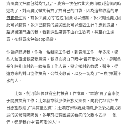
貴州農民把腰包稱為“包包”。我第一次在黔北大婁山聽到這個詞時
迷糊了，對面農民微笑著拍了拍自己的口袋。因為這些收獲的果
包養條件
實，有多少農民的“包包”因此可以鼓起，多少貧困農民因
此可以脫貧，多少已脫貧的農民因此可以鞏固生計？想到這里，
路過街頭門店的我，看到這些果實不由心生歡喜，甚至心生謝
意，掏錢買來
包養app
品嘗。
你曾經問過我，作為一名新聞工作者，到貴州工作一年多來，哪
些人和事讓我感受最深。我坦言過自己眼中“最可愛的人”，是那些
長年駐扎山村的一線扶貧工作人員，堅守鄉村的教師、醫生，從
遠方來的對口協作扶貧、公益支教者，以及一切為了“三農”揮灑汗
水的人。
——比如，劍河縣6位駐翁座村扶貧工作隊員，“眾籌”買了臺車便
于開展扶貧工作；比如赫章縣那位彝族女鄉長，向我們坦言把生
日愿望獻給了“高質量脫貧”；比如威寧縣觀風海鎮那位深受農民歡
迎的民營醫院院長，多年前把貧困農民看病的欠賬本丟掉……他
們，都是我心中“最可愛的人”。