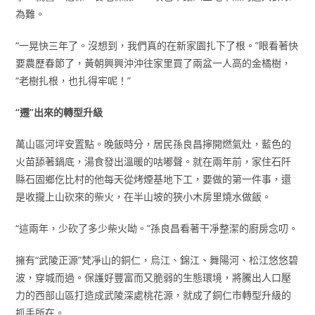
為難。
“一晃快三年了。沒想到，我們真的在新家園扎下了根。”眼看著快
要農歷春節了，黃朝興興沖沖往家里買了兩盆一人高的金橘樹，
“老樹扎根，也扎得牢呢！”
“遷”出來的轉型升級
萬山區河坪安置點。晚飯時分，居民孫良昌擰開燃氣灶，藍色的
火苗舔著鍋底，湯食發出溫暖的咕嘟聲。就在兩年前，家住石阡
縣石固鄉仡比村的他每天從烤煙基地下工，要做的第一件事，還
是收攏上山砍來的柴火，在半山坡的狹小木房里燒水做飯。
“這兩年，少砍了多少柴火呦。”孫良昌看著干凈整潔的廚房念叨。
擁有“武陵正源”梵凈山的銅仁，烏江、錦江、舞陽河、松江悠悠碧
波，穿城而過。保護好豐富而又脆弱的生態環境，將騰出人口壓
力的西部山區打造成武陵深處桃花源，就成了銅仁市轉型升級的
抓手所在。