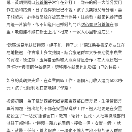
吼。黃朝興兩口
包養網
子常年在外打工，賺來的錢一大部分要用
作生活和路費，日子過得緊巴巴不說，孩子長期跟父母分離，妻
子想起來，心疼得常躲在被窩里悄悄哭。往前看，新家
包養行情
周邊一片繁華，卻不知道自己賺錢的門路
甜心寶貝包養網
在哪
里，老樹能不能在新土上扎下根來，一家人心里都沒底兒。
“跨區域易地扶貧搬遷，絕不能一搬了之！”德江縣委書記商友江在
易地搬遷工作會議上多次強調。結合搬遷群眾大多長期從事農業
的實際，德江縣、玉屏自治縣和大龍開發區合作，在大龍建起一
個“飛地”農業園
包養網
區，讓移民在新家也能發揮自己的特長。
如今的黃朝興夫婦，在產業園區工作，兩個人月收入達到6000多
元，孩子也順利地在當地辦了學籍。
搬遷初期，為了幫助西部老鄉克服東西部口音差異、生活習慣差
異等問題，遷出地的干部在安置點蹲點工作。遷入地更是在安置
點設立了“一站式”服務窗口，教育、衛計、民政、人社等職能部門
派駐干部進駐，“搬遷一
甜心花園
個、接收一個，安置一個”，就
學、就醫、低保、養老保險，一項也不讓人生地不熟的遷入群眾