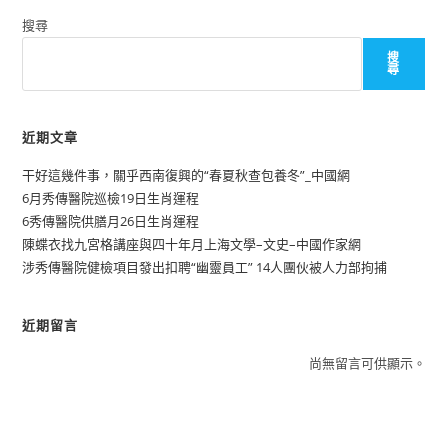
搜尋
搜
尋
近期文章
干好這幾件事，關乎西南復興的“春夏秋查包養冬”_中國網
6月秀傳醫院巡檢19日生肖運程
6秀傳醫院供膳月26日生肖運程
陳蝶衣找九宮格講座與四十年月上海文學–文史–中國作家網
涉秀傳醫院健檢項目發出扣聘“幽靈員工” 14人團伙被人力部拘捕
近期留言
尚無留言可供顯示。