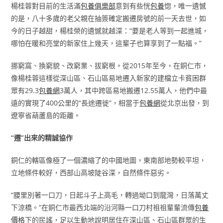
楊桂蓉對目前的生活滿
包養俱樂部
意到有些恍
包養
惚，唯一遺憾
的是，八十多歲的老父親在抽簽確定搬遷房號的前一天去世，如
今的日子越甜，楊桂榮的遺憾就越深：“要是老人等到一起進城，
哪怕在暖和亮堂的新家住上幾天，這輩子也算享到了一點福。”
挪窮窩、換窮貌、改窮業、拔窮根。從2015年至今，在銅仁市，
像楊桂蓉這樣從深山區、石山區易地遷入新家的建檔立卡貧困群
眾有29.3
包養網
3萬人，其中跨區易地搬遷12.55萬人，他們中最
遠的實現了400公里的“長途遷徙”，相當于
包養網
從北京出發，到
遼寧省葫蘆島的距離。
“遷”出來的精誠協作
銅仁的轄區像極了一個濃縮了的中國地圖，東南部地勢較平坦，
立地條件較好，西部山高坡陡谷深，自然條件惡劣。
“腰里別著一口刀，日起斗子上高毛，轉過坳口到龍灣，日落萬丈
下涼橋。”在銅仁市最西北端的沿河縣一口刀村祖祖輩輩流傳
包養
價格
下的民謠，足以生動地說明居住在深山區、石山區群眾的生