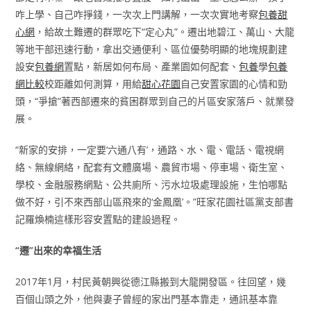
咋上學、自己咋掙錢，一次次上門講解，一次次實地考察
包養甜
心網
，給故土難遷的群眾吃下“定心丸”。遷出地碧江、萬山、大龍
等地干部迅速行動，拿出交通便利、區位優勢明顯的地塊規劃建
設安
包養網
置點，新居如何布局、產業園如何配套、
包養
學
包養
網比較
校距離如何測算，用給
甜心花園
自己安置家園的心情和勁
頭，“爭搶”著西部遷來的貧困群眾到自己的片區安家落戶、就業發
展。
“新家的安排，一定要‘六通八有’，通路、水、電、電話、電視網
絡、無線網絡，配套有文體廣場、農貿市場、停車場、衛生室、
學校、金融服務網點、公共廁所、污水垃圾處理設施，生怕哪點
做不好，引不來西部山區飛來的‘金鳳凰’。”旺家花園社區黨支部書
記羅煥楠這樣形容安置點的建設過程。
“遷”出來的幸福生活
2017年1月，村民黃朝興從德江縣搬到大龍開發區。往回望，幾
百個山頭之外，他與妻子曾經的家出門基本靠走，通訊基本靠