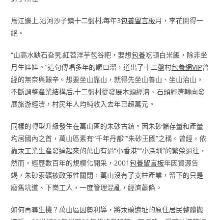
烏江邊上,沿河沙子鎮十二盤村,每年3
包養留言板
月，李花開得一
絕。
“山高水缺石旮旯,紅苕洋芋苞谷粑，要想
包養
吃頓白米飯，除非坐
月生娃娃。”這句傳唱多年的順口溜，道出了十二盤村
包養網VIP
曾
經的無奈與艱辛。想要坐山靠山，就得先坐山養山、坐山治山。
不斷調整產業結構后,十二盤村從發展木頭經濟、石頭經濟轉向發
展旅游經濟，村民年人均純收入去年已超萬元。
同樣的轉型升級發生在萬山區的朱砂古鎮。因朱砂儲存量和產量
均居國內之首，萬山區素有“千年丹都”“朱砂王國”之稱。曾經，依
靠汞工業生產發達起來的萬山有過“小香港”“小深圳”的繁榮過往，
然而，經歷數百年的規模化開采，2001
包養留言板
年因資源告
竭，朱砂汞礦被政策性關閉，萬山沒有了支柱產業，留下的只是
廢舊坑道、下崗工人，一度管理混亂，經濟蕭條。
如何再尋生機？萬山區因勢利導，將汞礦遺址的原住居民整體搬