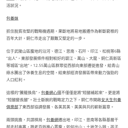
活狀況。
包養妹
抓住脫貧攻堅的戰略機遇期，果斷地將易地搬遷作為斬斷窮根的
百年大計，銅仁市走出了艱難又堅定的一步。
位于武陵山區腹地的沿河、德江、思南、石阡、印江、松桃等6縣
“出人”，東部發展條件相對較好的碧江、萬山、大龍、銅仁高新區
等城區“出地”，12.55萬山區群眾從西部向東部遷徙進發，給青山
綠水騰出了休養生息的空間，給東部經濟發展區帶來動力強勁的
人口紅利。
這樣的“騰籠換鳥”，
包養網心得
不僅僅是將“短腿補起來”，更是將
“短腿變長腿”。壯士斷腕的戰略定力之下，銅仁市開啟
女大生包養
俱樂部
了東西部協調發展、各美其美、美美與共的嶄新篇章。
兩頭挑擔，共謀棋局。
包養網
遷出地，印江、思南等各縣基層干
部走村串寨，跟老百姓推心置腹，如何出山、土地怎么辦、孩子