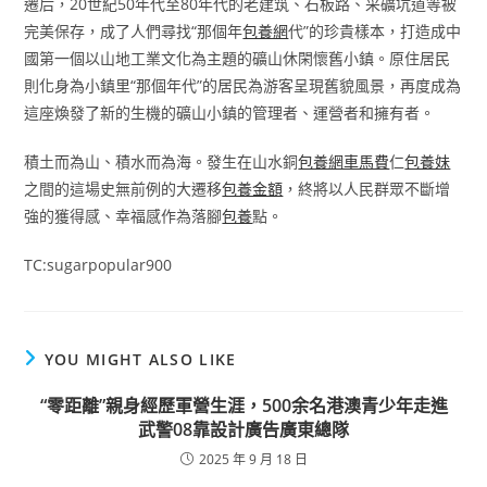
遷后，20世紀50年代至80年代的老建筑、石板路、采礦坑道等被
完美保存，成了人們尋找“那個年
包養網
代”的珍貴樣本，打造成中
國第一個以山地工業文化為主題的礦山休閑懷舊小鎮。原住居民
則化身為小鎮里“那個年代”的居民為游客呈現舊貌風景，再度成為
這座煥發了新的生機的礦山小鎮的管理者、運營者和擁有者。
積土而為山、積水而為海。發生在山水銅
包養網車馬費
仁
包養妹
之間的這場史無前例的大遷移
包養金額
，終將以人民群眾不斷增
強的獲得感、幸福感作為落腳
包養
點。
TC:sugarpopular900
YOU MIGHT ALSO LIKE
“零距離”親身經歷軍營生涯，500余名港澳青少年走進
武警08靠設計廣告廣東總隊
2025 年 9 月 18 日