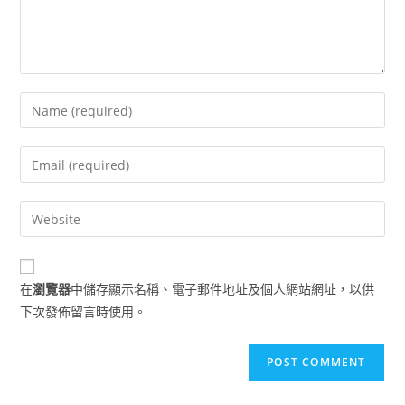
Enter
your
name
Enter
or
your
username
email
Enter
to
address
your
comment
to
website
comment
URL
在
瀏覽器
中儲存顯示名稱、電子郵件地址及個人網站網址，以供
(optional)
下次發佈留言時使用。