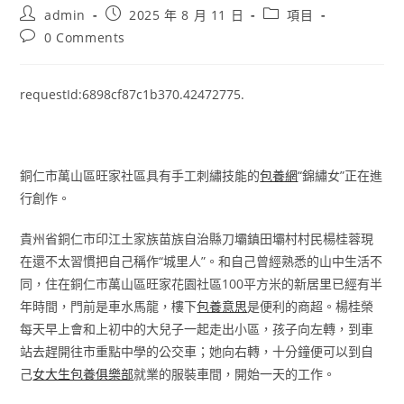
Post
Post
Post
admin
2025 年 8 月 11 日
項目
author:
published:
category:
Post
0 Comments
comments:
requestId:6898cf87c1b370.42472775.
銅仁市萬山區旺家社區具有手工刺繡技能的
包養網
“錦繡女”正在進
行創作。
貴州省銅仁市印江土家族苗族自治縣刀壩鎮田壩村村民楊桂蓉現
在還不太習慣把自己稱作“城里人”。和自己曾經熟悉的山中生活不
同，住在銅仁市萬山區旺家花園社區100平方米的新居里已經有半
年時間，門前是車水馬龍，樓下
包養意思
是便利的商超。楊桂榮
每天早上會和上初中的大兒子一起走出小區，孩子向左轉，到車
站去趕開往市重點中學的公交車；她向右轉，十分鐘便可以到自
己
女大生包養俱樂部
就業的服裝車間，開始一天的工作。