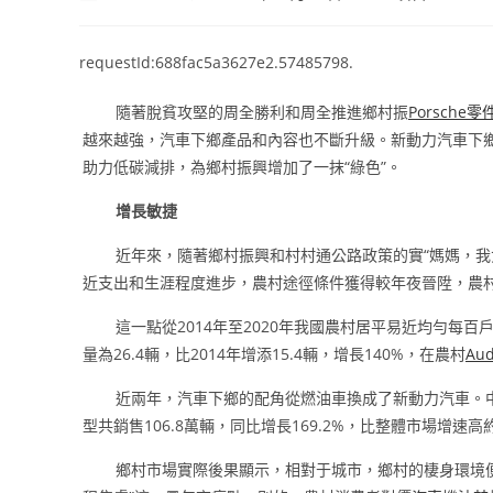
author:
published:
category:
comm
requestId:688fac5a3627e2.57485798.
隨著脫貧攻堅的周全勝利和周全推進鄉村振
Porsche零
越來越強，汽車下鄉產品和內容也不斷升級。新動力汽車下
助力低碳減排，為鄉村振興增加了一抹“綠色”。
增長敏捷
近年來，隨著鄉村振興和村村通公路政策的實“媽媽，我
近支出和生涯程度進步，農村途徑條件獲得較年夜晉陞，農
這一點從2014年至2020年我國農村居平易近均勻每百
量為26.4輛，比2014年增添15.4輛，增長140%，在農村
Au
近兩年，汽車下鄉的配角從燃油車換成了新動力汽車。中
型共銷售106.8萬輛，同比增長169.2%，比整體市場增速高
鄉村市場實際後果顯示，相對于城市，鄉村的棲身環境