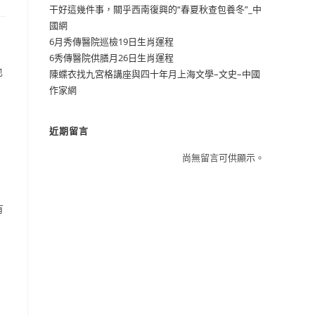
干好這幾件事，關乎西南復興的“春夏秋查包養冬”_中
國網
6月秀傳醫院巡檢19日生肖運程
6秀傳醫院供膳月26日生肖運程
也
陳蝶衣找九宮格講座與四十年月上海文學–文史–中國
，
作家網
近期留言
尚無留言可供顯示。
有