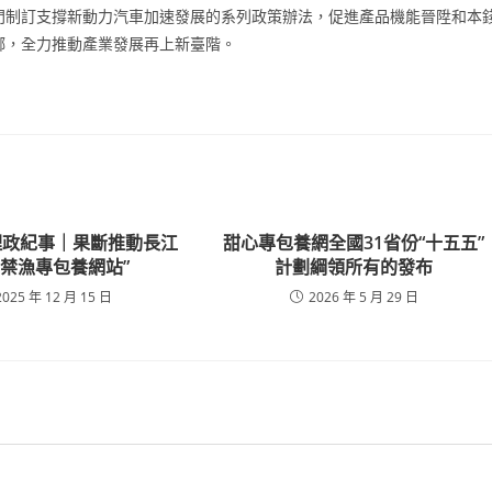
門制訂支撐新動力汽車加速發展的系列政策辦法，促進產品機能晉陞和本
鄉，全力推動產業發展再上新臺階。
理政紀事｜果斷推動長江
甜心專包養網全國31省份“十五五”
年禁漁專包養網站”
計劃綱領所有的發布
2025 年 12 月 15 日
2026 年 5 月 29 日