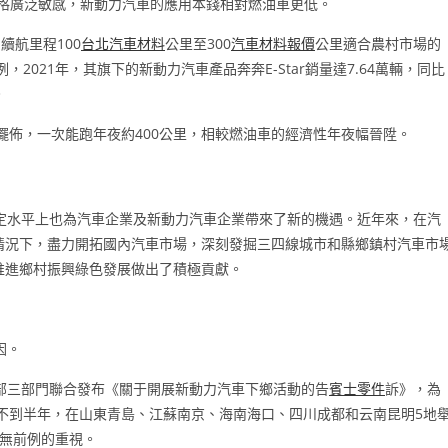
格廣泛敏感，新動力汽車的應用本錢相對燃油車更低。
續航里程100
台北汽車材料
公里至300
汽車材料報價
公里適合農村市場的
例，2021年，其旗下的新動力汽車產品奔奔E-Star銷量達7.64萬輛，同比
。
擺佈，一次能跑年夜約400公里，相較燃油車的經濟性年夜幅晉陞。
定水平上也為汽車企業及新動力汽車企業帶來了新的機遇。近年來，在汽
情況下，盡力開拓國內汽車市場，深刻發掘三四線城市和縣鄉鎮村汽車市
推進鄉村振興綠色發展做出了積極貢獻。
因。
務部三部門聯合發布《關于開展新動力汽車下鄉活動的告
賓士零件
訴》，為
時不到半年，在山東青島、江蘇南京、海南海口、四川成都和云南昆明5地
史無前例的重視。