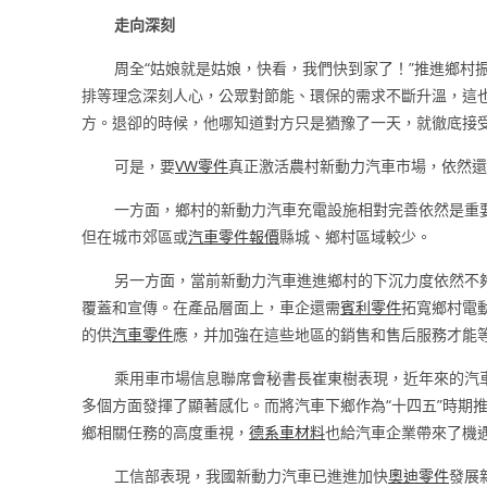
走向深刻
周全“姑娘就是姑娘，快看，我們快到家了！”推進鄉村
排等理念深刻人心，公眾對節能、環保的需求不斷升溫，這
方。退卻的時候，他哪知道對方只是猶豫了一天，就徹底接
可是，要
VW零件
真正激活農村新動力汽車市場，依然還
一方面，鄉村的新動力汽車充電設施相對完善依然是重
但在城市郊區或
汽車零件報價
縣城、鄉村區域較少。
另一方面，當前新動力汽車進進鄉村的下沉力度依然不
覆蓋和宣傳。在產品層面上，車企還需
賓利零件
拓寬鄉村電
的供
汽車零件
應，并加強在這些地區的銷售和售后服務才能
乘用車市場信息聯席會秘書長崔東樹表現，近年來的汽
多個方面發揮了顯著感化。而將汽車下鄉作為“十四五”時期
鄉相關任務的高度重視，
德系車材料
也給汽車企業帶來了機
工信部表現，我國新動力汽車已進進加快
奧迪零件
發展