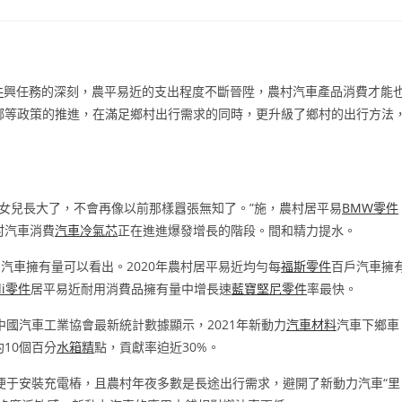
ents:
件
興任務的深刻，農平易近的支出程度不斷晉陞，農村汽車產品消費才能
鄉等政策的推進，在滿足鄉村出行需求的同時，更升級了鄉村的出行方法
女兒長大了，不會再像以前那樣囂張無知了。”施，農村居平易
BMW零件
村汽車消費
汽車冷氣芯
正在進進爆發增長的階段。間和精力提水。
戶汽車擁有量可以看出。2020年農村居平易近均勻每
福斯零件
百戶汽車擁
di零件
居平易近耐用消費品擁有量中增長速
藍寶堅尼零件
率最快。
國汽車工業協會最新統計數據顯示，2021年新動力
汽車材料
汽車下鄉車
約10個百分
水箱精
點，貢獻率迫近30%。
便于安裝充電樁，且農村年夜多數是長途出行需求，避開了新動力汽車“里