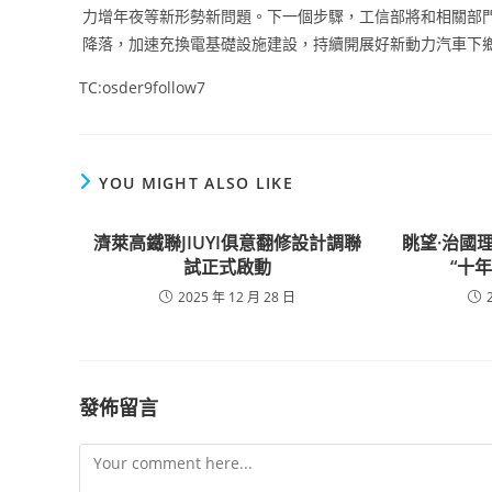
力增年夜等新形勢新問題。下一個步驟，工信部將和相關部
降落，加速充換電基礎設施建設，持續開展好新動力汽車下
TC:osder9follow7
YOU MIGHT ALSO LIKE
濟萊高鐵聯JIUYI俱意翻修設計調聯
眺望·治國
試正式啟動
“十
2025 年 12 月 28 日
發佈留言
Comment