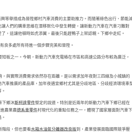
振興等舉措成為晉陞鄉村汽車消費的主要助推力。而隨著綠色出行、節能
也讓人們的購車思維在潛移默化中發生轉變，讓新動力汽車在汽車刁難對
受了，這讓他頓時如虎添翼，最後只能趕鴨子上架認親。下鄉中走紅。
有良多處所有待進一個步驟完美和晉陞。
要短板之一。今朝，新動力汽車充電樁在市區和高速公路分布較為廣泛，
夠，與實際消費需求依然存在距離，是以需求加年夜對三四線及小城鎮的
動汽車推廣的產品庫，加年夜適宜鄉村尤其是分歧地區、分歧經濟環境車
等。
車下鄉沐
斯柯達零件
堅定的說道。特別是近兩年的新動力汽車下鄉已經在
推進農業農
德系車零件
村現代化的重點任務之一，體現了國家層面對汽車
遇。
新階段，但也要看
水箱水
油氣分離器改良版
到，產業發展面臨國際競爭壓