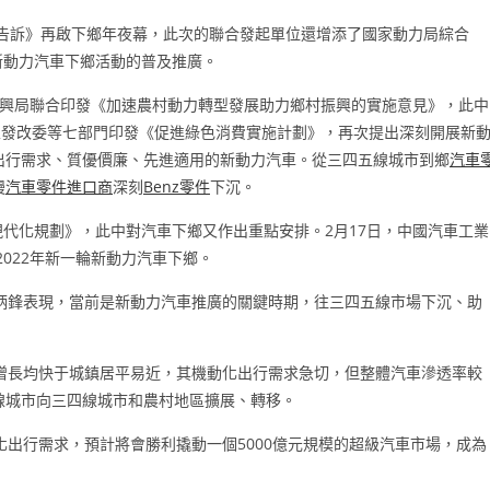
動的告訴》再啟下鄉年夜幕，此次的聯合發起單位還增添了國家動力局綜合
新動力汽車下鄉活動的普及推廣。
村振興局聯合印發《加速農村動力轉型發展助力鄉村振興的實施意見》，此中
家發改委等七部門印發《促進綠色消費實施計劃》，再次提出深刻開展新
出行需求、質優價廉、先進適用的新動力汽車。從三四五線城市到鄉
汽車
慢
汽車零件進口商
深刻
Benz零件
下沉。
農村現代化規劃》，此中對汽車下鄉又作出重點安排。2月17日，中國汽車工業
2022年新一輪新動力汽車下鄉。
炳鋒表現，當前是新動力汽車推廣的關鍵時期，往三四五線市場下沉、助
增長均快于城鎮居平易近，其機動化出行需求急切，但整體汽車滲透率較
線城市向三四線城市和農村地區擴展、轉移。
出行需求，預計將會勝利撬動一個5000億元規模的超級汽車市場，成為