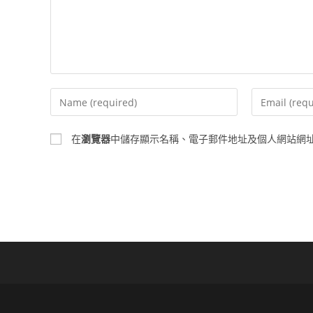
Enter
Enter
your
your
name
email
在
瀏覽器
中儲存顯示名稱、電子郵件地址及個人網站網
or
address
username
to
to
comment
comment