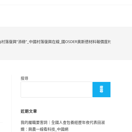
鄉為村落復興“添綠”_中國村落復興在線_國OSDER奧斯德材料報價度村落復興信息
搜尋
搜
尋
近期文章
我的履職要害詞｜全國人查包養經歷年夜代表田淑
嫻：興農一線看科技_中國網