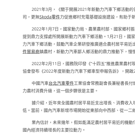
2021年3月，《關于開展2021年新動力汽車下鄉活
司，更無
Skoda零件
力促進鄉村充電基礎設施建設，有助于
2022年1月7日，國家動力局、農業農村部、國家鄉
提到鼎力支撐處所開展新動力汽車下鄉活動。1月21日，國
力汽車下鄉活動，鼓勵汽車企業研發推廣適合農村居平易近
件貿易商
鎮農村，新動力汽車鄙人鄉活動的鼎力推動下，慢
2022年2月11日，國務院印發《“十四五”推進農業
協會發布《2022年度新動力汽車下鄉車型申報告訴》，開啟
中國汽車
台北汽車零件
工業協會常務副會長兼秘書長付
力農村消費升級，這一個步驟很是主要。
據介紹，近年來全國農村居平易近支出增長、消費收入
低。當前，國內汽車新增市場開始從東部向中西部、從一二
業內估計，未來幾年，假如能滿足農村居平易近的機動化
國內經濟持續增長的主要拉動力。