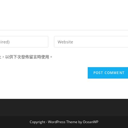
Enter
your
website
址，以供下次發佈留言時使用。
URL
(optional)
Copyright - WordPress Theme by OceanWP