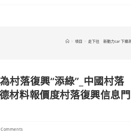
>
項目
>
走下往 新動力car 下
鄉為村落復興“添綠”_中國村落
奧斯德材料報價度村落復興信息門
 Comments