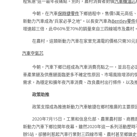
程焦慮”這一最年夜痛點。別的，農村消費者對價
汽車機油芯
今朝，在汽車
保時捷零件
下鄉過程中，售價5萬元高低、
新動力汽車成為“兵家必爭之地”。以長安汽車為
Bentley零件
增速超三倍，此中60%至70%的銷量來自三四線城市及農村
在農村，這類新動力汽車在家里充滿電的價格只需30元
汽車空氣芯
今朝，汽車下鄉已經成為汽車消費亮點之一，並且在必
車產業鏈及供應鏈面臨更多不確定性原因、市場風險增添的
需求，為穩定和擴年夜汽車消費、改良農村出行條件，以及
政策助推
政策支撐成為推進新動力汽車敏捷在鄉村推廣的主要原
2020年7月15日，工業和信息化部、農業農村部、商
新動力汽車下鄉拉開年夜幕。雖然2020年這一系列活動歷
辦5站，卻勝利惹起汽車行業對三四線市場、農村甚至鄉鎮