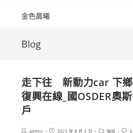
Skip
to
金色晨曦
content
Blog
走下往 新動力car 下
復興在線_國OSDER
戶
Post
Post
Post
Post
admin
2025 年 8 月 5 日
項目
0