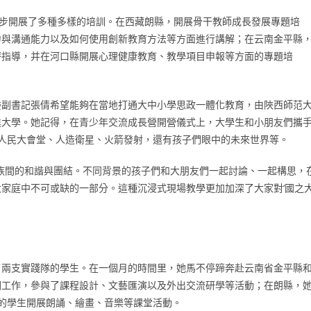
同步開展了多種多樣的培訓。在西藏朗縣，開展骨干教師成長發展專題培
力與溝通能力以及如何使用創新教育方法等方面進行講解；在云南金平縣
評指導，并在河口縣開展心理健康教育、教學項目申報等方面的專題培
委副書記張倩希望能夠在當地打通大中小學思政一體化教育，由陜西師范
進大學。她記得，在青少年交流成長營開營儀式上，大學生和小朋友們攜
人民大會堂、人造衛星、火箭發射，還有孩子們眼中的未來世界等。
族間的和諧與團結。不同背景的孩子們和大朋友們一起討論、一起構思，
家庭中不可或缺的一部分。這種沉浸式現場教學更加加深了大家對‘國之
了兩支實踐隊的學生。在一個月的時間里，她馬不停蹄奔赴云南省金平縣
調工作，參與了課程設計、文藝匯演以及外出交流研學等活動；在朗縣，
的學生開展朗誦、繪畫、音樂等課堂活動。