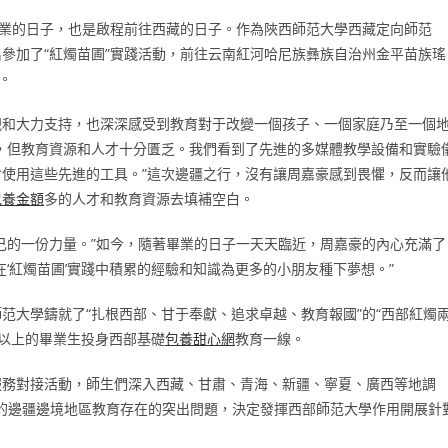
畢業的日子，也是啟程前往西藏的日子。作為陜西師范大學西藏定向師范
參加了“紅燭苗圃”實踐活動，前往云南紅河哈尼族彝族自治州金平苗族瑤
。
視和大力支持，也深深感受到教育對于改變一個孩子、一個家庭乃至一個
，但教育資源和人才十分匱乏。我們看到了先進的多媒體教學設備和實驗
使用這些先進的工具。”這次邊疆之行，沒有讓周嘉豪感到畏懼，反而讓
包養金額
多的人才和教育資源去填補空白。
己的一份力量。”如今，隨著畢業的日子一天天臨近，周嘉豪的內心充滿了
‘紅燭苗圃’實踐中積累的經驗和知識為更多的小朋友種下夢想。”
范大學鑄就了“扎根西部、甘于奉獻、追求卓越、教育報國”的“西部紅燭
%以上的畢業生投身西部基礎
包養甜心網
教育一線。
育服務對接活動，師生們深入西藏、甘肅、青海、新疆、寧夏、廣西等地調
現的邊疆邊境地區教育存在的突出問題，決定發揮西部師范大學作用開展針