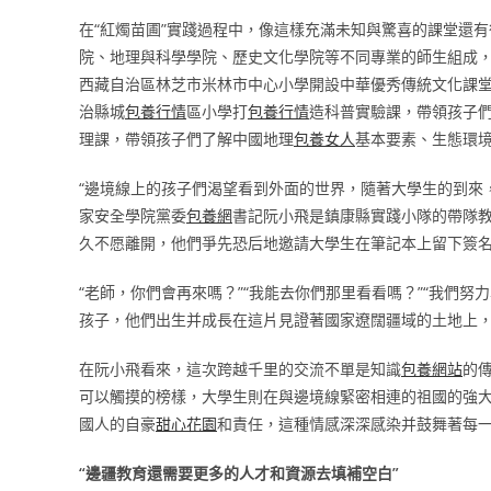
在“紅燭苗圃”實踐過程中，像這樣充滿未知與驚喜的課堂還
院、地理與科學學院、歷史文化學院等不同專業的師生組成
西藏自治區林芝市米林市中心小學開設中華優秀傳統文化課
治縣城
包養行情
區小學打
包養行情
造科普實驗課，帶領孩子們
理課，帶領孩子們了解中國地理
包養女人
基本要素、生態環境
“邊境線上的孩子們渴望看到外面的世界，隨著大學生的到來
家安全學院黨委
包養網
書記阮小飛是鎮康縣實踐小隊的帶隊
久不愿離開，他們爭先恐后地邀請大學生在筆記本上留下簽
“老師，你們會再來嗎？”“我能去你們那里看看嗎？”“我們
孩子，他們出生并成長在這片見證著國家遼闊疆域的土地上
在阮小飛看來，這次跨越千里的交流不單是知識
包養網站
的
可以觸摸的榜樣，大學生則在與邊境線緊密相連的祖國的強
國人的自豪
甜心花園
和責任，這種情感深深感染并鼓舞著每一
“邊疆教育還需要更多的人才和資源去填補空白”