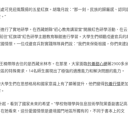
處可見迎風飄揚的五星紅旗。胡瓊月說：“那一刻，民族的歸屬感、認同
。”
進行了實地研學。在西藏朗縣“初心教育講習堂”開展紅色研學活動、在云
前往“紅旗頌”紅色研學主題教育聯館進行學習。大學生們傾聽戍邊官兵的
國情懷。一位戍邊官兵對實踐隊隊員們說：“我們來保衛祖國，你們來建
記王楠帶隊去往的是西藏米林市。在那里，大家面臨
包養甜心網
著2900多
地區的特殊需求，14名師生展現出了極強的適應能力和解決問題的能力。
的大學生們在思想格局和國家意識上有了顯著提升，他們變得
包養行情
更
解。
升起，看到了國家未來的希望。”學校物理學與信息技術學院黨委副書記高
，在她看來，這份愛國情懷是邊境國門地區所獨有的，不同于書本上的文