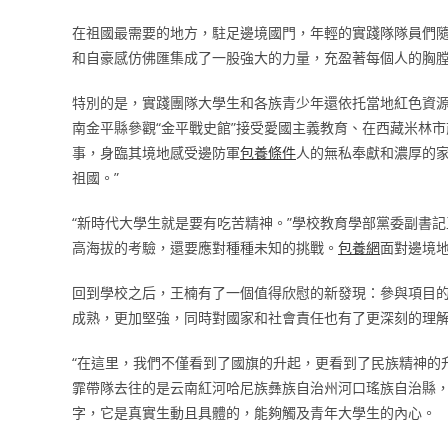
在祖國最需要的地方，駐足邊境國門，年輕的實踐隊隊員們隨
和自豪感仿佛匯集成了一股強大的力量，充盈著每個人的胸膛
特別的是，實踐團隊大學生和各族青少年還依托當地紅色資源
南金平縣參觀“金平戰史館”接受愛國主義教育、在西藏米林市
事，身臨其境地感受邊防軍
包養條件
人的無私奉獻和濃厚的家
祖國。”
“新時代大學生就是要有吃苦精神。”學校教育學部黨委副書
高海拔的考驗，還要應對種種未知的挑戰。
包養網
面對邊境
回到學校之后，王楠有了一個值得欣慰的新發現：參與項目
成熟，更加堅強，同時對國家和社會責任也有了更深刻的理
“在這里，我們不僅看到了國旗的升起，更看到了民族精神的
霏帶隊去往的是云南紅河哈尼族彝族自治州河口瑤族自治縣
字，它是真實生動且具體的，能夠觸及青年大學生的內心。