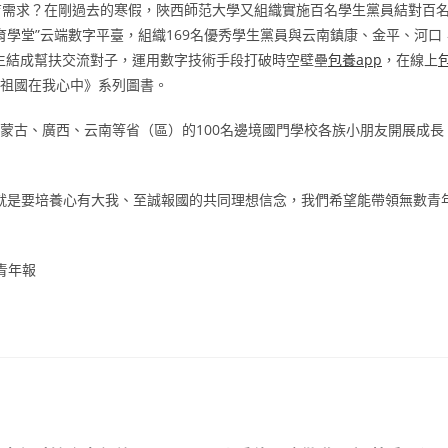
育需求？在剛過去的寒假，陜西師范大學又組織實施百名學生黨員結對百
育學堂”云端數字平臺，組織169名優秀學生黨員與云南鎮康、金平、河口
學生結成幫扶交流對子，運用數字技術手段打破時空壁壘
包養app
，在線上
讀《祖國在我心中》系列圖書。
內蒙古、廣西、云南等省（區）的100名邊境國門學校各族小朋友開展成長
就是要培養心有大我、至誠報國的共同理想信念，我們希望能帶領無數青
青年報