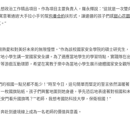
部思想政治工作精品項目。作為項目主要負責人，羅永輝說：“這就是一次雙
寓意著通過‘大手拉小手’的幫
包養合約
扶形式，讓邊疆的孩子們感
甜心花園
。”
限熱愛和對美好未來的無限憧憬。”作為該校國家安全學院的碩士研究生，
當地小學生講一堂國家安全課。為了適應當地學生的學習特點，實踐隊在
看等游戲互動環節，希望在寓教于樂中為當地小學生展示總體國家安全觀
們的祖國一點兒都不能少！”時至今日，這句簡單而堅定的誓言依然溫暖著
了一枚國旗貼紙。孩子們興奮地圍到她身邊，爭先恐后地表達著對祖國和
天安門看升國旗嗎？”“老師，我想考國防科技大學，保衛祖國！”
，奔赴到邊境線上成為一名老師的價值與意義。