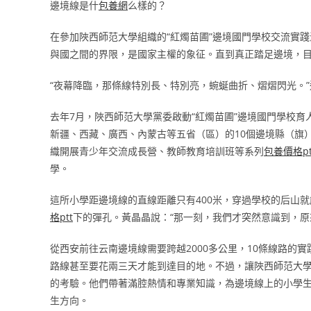
邊境線是什
包養網
么樣的？
在參加陜西師范大學組織的“紅燭苗圃”邊境國門學校交流實踐
與國之間的界限，是國家主權的象征。直到真正踏足邊境，目
“夜幕降臨，那條線特別長、特別亮，蜿蜒曲折、熠熠閃光。
去年7月，陜西師范大學黨委啟動“紅燭苗圃”邊境國門學校育
新疆、西藏、廣西、內蒙古等五省（區）的10個邊境縣（旗
織開展青少年交流成長營、教師教育培訓班等系列
包養價格pt
學。
這所小學距邊境線的直線距離只有400米，穿過學校的后山
格ptt
下的彈孔。黃晶晶說：“那一刻，我們才突然意識到，原
從西安前往云南邊境線需要跨越2000多公里，10條線路的
路線甚至要花兩三天才能到達目的地。不過，讓陜西師范大
的考驗。他們帶著滿腔熱情和專業知識，為邊境線上的小學
生方向。