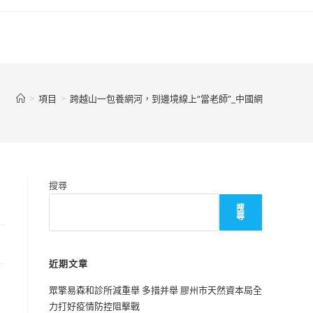
>
項目
>
跨越山一包養網河，到邊境線上“當老師”_中國網
搜尋
搜
尋
近期文章
眾擎易森和診所減重舉 多措并舉 膠州市天然資本局全
力打好疫情防控阻擊戰