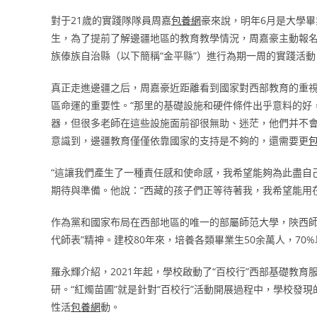
對于21歲的實踐隊隊員周嘉
包養網
豪來說，明年6月是大學
生，為了提前了解邊疆地區的教育教學情況，周嘉豪主動報名
族傣族自治縣（以下簡稱“金平縣”）進行為期一周的實踐活動
真正走進邊疆之后，周嘉豪近距離看到國家對西部教育的重
區命運的重要性。“那里的基礎設施和硬件條件出乎意料的好
器，但很多老師在這些設施面前卻很無助、迷茫，他們并不會
意識到，邊疆教育僅僅依靠國家的支持是不夠的，還需要更
“這讓我們產生了一種責任感和使命感，我希望能夠為此盡自
期待與準備。他說：“西藏的孩子們正等待著我，我希望能用在
作為黨和國家布局在西部地區的唯一的部屬師范大學，陜西師
代師表”精神。建校80年來，培養各類畢業生50余萬人，70
羅永輝介紹，2021年起，學校啟動了“百校行”西部基礎教
研。“紅燭苗圃”就是針對“百校行”活動開展過程中，學校發
性活
包養網
動。