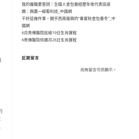
我的履職要害詞｜全國人查包養經歷年夜代表田淑
嫻：興農一線看科技_中國網
干好這幾件事，關乎西南復興的“春夏秋查包養冬”_中
國網
6月秀傳醫院巡檢19日生肖運程
6秀傳醫院供膳月26日生肖運程
、
近期留言
組
尚無留言可供顯示。
的
志
人