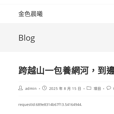
Skip
to
金色晨曦
content
Blog
跨越山一包養網河，到邊
Post
Post
Post
Pos
admin
2025 年 8 月 15 日
項目
author:
published:
category:
com
requestId:689e8314b67f13.54164944.