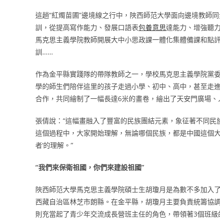
這趟“紅燭苗圃”邊境線之行中，陜西師范大學面向邊境教師
訓，從提高寫作能力、發展口語表
包養意思
達能力、增強聽
馬克思主義學院教師開展大中小思政課一體化集體備課和點
訓……
作為金平縣實踐隊的帶隊教師之一，學校馬克思主義學院黨
學的師生們陪伴這里的孩子走過小學、初中、高中，甚至走
合作，共同繪制了一幅長達6米的畫卷，繪出了天安門廣場、
張倩說：“這幅畫融入了豐富的民族團結元素，象征著不同民
這個過程中，大家開始理解，無論哪個民族，都是中國這個大
者’的理解。”
“我們來保衛祖國，你們來建設祖國”
陜西師范大學馬克思主義學院碩士生胡瓊月是為數不多加入
西藏自治區林芝市朗縣。在金平縣，胡瓊月主要負責統籌協
則充當起了青少年交流成長營班主任的角色，帶領著3個班級