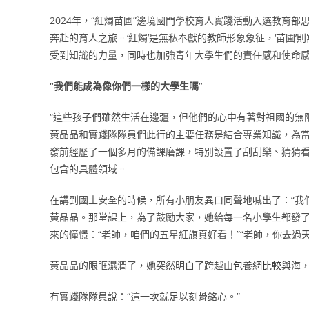
2024年，“紅燭苗圃”邊境國門學校育人實踐活動入選教育
奔赴的育人之旅。‘紅燭’是無私奉獻的教師形象象征，‘苗圃’則
受到知識的力量，同時也加強青年大學生們的責任感和使命感
“我們能成為像你們一樣的大學生嗎”
“這些孩子們雖然生活在邊疆，但他們的心中有著對祖國的無
黃晶晶和實踐隊隊員們此行的主要任務是結合專業知識，為
發前經歷了一個多月的備課磨課，特別設置了刮刮樂、猜猜
包含的具體領域。
在講到國土安全的時候，所有小朋友異口同聲地喊出了：“我
黃晶晶。那堂課上，為了鼓勵大家，她給每一名小學生都發
來的憧憬：“老師，咱們的五星紅旗真好看！”“老師，你去過
黃晶晶的眼眶濕潤了，她突然明白了跨越山
包養網比較
與海
有實踐隊隊員說：“這一次就足以刻骨銘心。”