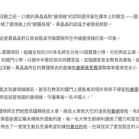
活動之前，23歲的黃晶晶對“邊境線”的認知還停留在課本上的概念——國
睹了邊境線上的“鋼鐵長城”，黃晶晶的認識才被徹底刷新。
”這是黃晶晶對云南省臨滄市鎮康縣所在中緬邊境線的第一印象。
人實踐項目，組織全校的200多名師生分為10個實踐小隊，分別奔赴云南
）的國門小學，以鑄牢中華民族共同體意識、加強國家安全教育為重點，
t
活動。黃晶晶所在的實踐隊去的是鎮
包養網車馬費
康縣南傘邊境完全小
就能走到邊境線跟前，甚至在教室的鐵門上還能看到境外飛來子彈留
包養價
來這就是祖國的邊境線，守護著每一名中國人。”
實踐隊師生們經歷高鐵轉綠皮火車、綠皮火車倒大巴的漫長
包養網
旅程，有
學黨委副書記羅永輝格外感動的是，每一名大學生都順利通過了體力和意
生帶去了一堂堂生動且充滿希望的課
包養合約
程，也尋找到了更加堅定的