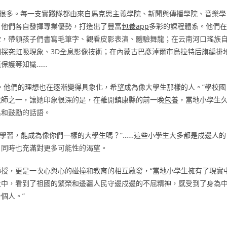
有很多。每一支實踐隊都由來自馬克思主義學院、新聞與傳播學院、音樂學
，他們各自發揮專業優勢，打造出了豐富
包養app
多彩的課程體系。他們在
堂，帶領孩子們書寫毛筆字、觀看皮影表演、體驗舞龍；在云南河口瑤族
探究虹吸現象、3D全息影像技術；在內蒙古巴彥淖爾市烏拉特后旗編排
保護等知識……
，他們的理想也在逐漸變得具象化，希望成為像大學生那樣的人。”學校國
教師之一，讓她印象很深的是，在離開鎮康縣的前一晚
包養
，當地小學生
名和鼓勵的話語。
努力學習，能成為像你們一樣的大學生嗎？”……這些小學生大多都是戍邊人的
，同時也充滿對更多可能性的渴望。
傳授，更是一次心與心的碰撞和教育的相互啟發，“當地小學生擁有了現實
大中，看到了祖國的繁榮和邊疆人民守邊戍邊的不屈精神，感受到了身為
個人。”