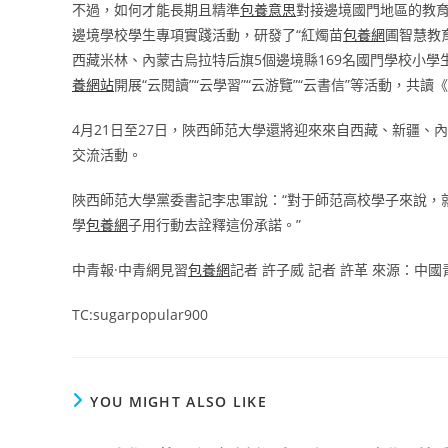
不過，如何才能長期且精準
包養意思
對接邊境國門地區的教
邊境學校學生專項實踐活動，研發了“紅燭苗
包養網
圃智慧教
西藏米林、內蒙古烏拉特后旗5個邊境縣169名國門學校小
養網站
開展“云閱讀”“云學習”“云游覽”“云書信”等活動，共
4月21日至27日，陜西師范大學還將迎來來自西藏、新疆、
交流活動。
陜西師范大學黨委書記李忠軍說：“對于師范高校學子來說，
學
包養網
子用行動去詮釋這份承諾。”
中青報·中青網見習
包養網
記者 許子威 記者 許革 來源：中國
TC:sugarpopular900
YOU MIGHT ALSO LIKE