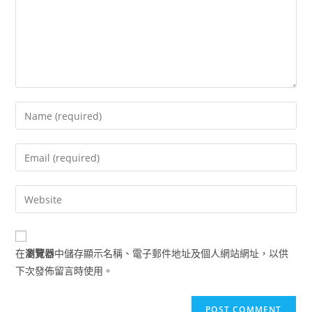
Enter
your
name
Enter
or
your
username
email
Enter
to
address
your
comment
to
website
comment
URL
在
瀏覽器
中儲存顯示名稱、電子郵件地址及個人網站網址，以供
(optional)
下次發佈留言時使用。