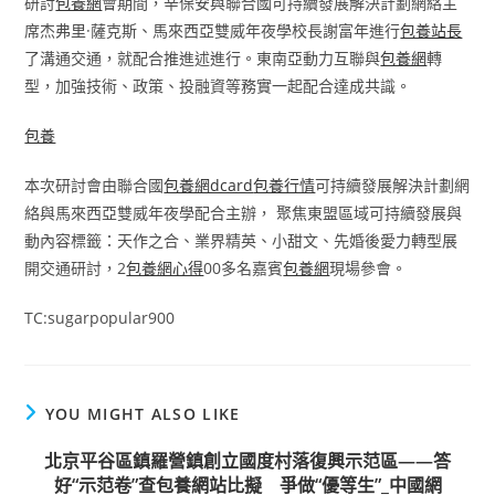
研討
包養網
會期間，辛保安與聯合國可持續發展解決計劃網絡主
席杰弗里·薩克斯、馬來西亞雙威年夜學校長謝富年進行
包養站長
了溝通交通，就配合推進述進行。東南亞動力互聯與
包養網
轉
型，加強技術、政策、投融資等務實一起配合達成共識。
包養
本次研討會由聯合國
包養網dcard
包養行情
可持續發展解決計劃網
絡與馬來西亞雙威年夜學配合主辦， 聚焦東盟區域可持續發展與
動內容標籤：天作之合、業界精英、小甜文、先婚後愛力轉型展
開交通研討，2
包養網心得
00多名嘉賓
包養網
現場參會。
TC:sugarpopular900
YOU MIGHT ALSO LIKE
北京平谷區鎮羅營鎮創立國度村落復興示范區——答
好“示范卷”查包養網站比擬 爭做“優等生”_中國網