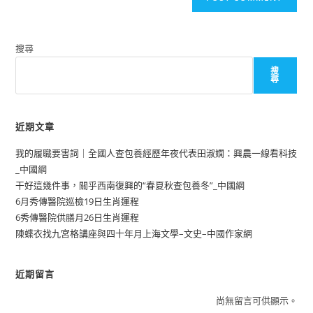
搜尋
搜
尋
近期文章
我的履職要害詞｜全國人查包養經歷年夜代表田淑嫻：興農一線看科技
_中國網
干好這幾件事，關乎西南復興的“春夏秋查包養冬”_中國網
6月秀傳醫院巡檢19日生肖運程
6秀傳醫院供膳月26日生肖運程
陳蝶衣找九宮格講座與四十年月上海文學–文史–中國作家網
近期留言
尚無留言可供顯示。