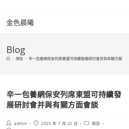
Skip
to
content
金色晨曦
Blog
>
項目
>
辛一包養網保安列席東盟可持續發展研討會并與有關方面會
辛一包養網保安列席東盟可持續發
展研討會并與有關方面會談
Post
Post
Post
admin
2025 年 7 月 22 日
項目
author:
published:
category: