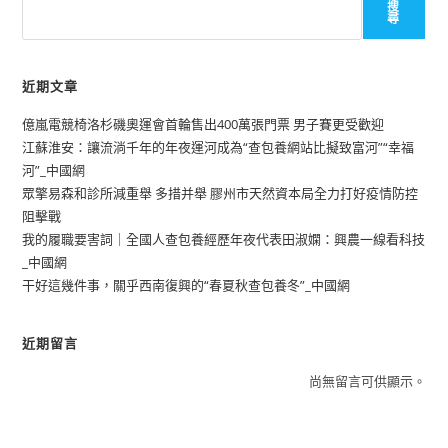
搜
尋
近期文章
億嵐電競椅洛杉磯奧運會首輪售出400萬張門票 男子賽更受歡迎
江蘇淮安：讓流淌千年的年夜運河成為“查包養網站比擬致富河”“幸福
河”_中國網
眾擎易森和診所減重舉 多措并舉 膠州市天然資本局全力打好疫情防控
阻擊戰
我的履職要害詞｜全國人查包養經歷年夜代表田淑嫻：興農一線看科技
_中國網
干好這幾件事，關乎西南復興的“春夏秋查包養冬”_中國網
近期留言
尚無留言可供顯示。