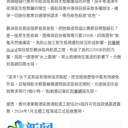
為積極踐行惠州市經濟成長與生態維護協同并進，筑牢粵港澳年
夜灣區生態樊籬的理念，廣航局惠州港項目部采取多種辦法，確
保一切施任務業合適環保請求，擦亮綠色航道“底色”。
鵝洲島究竟這個夢是真是假，把她看成常識比賽節目標墊腳石？
是一座原生態島嶼，間隔項目扶植現場只要250米，四周還有“海
龜天然維護區”。為防止施工對生態周遭的狀況形成影響，
包養網
dcard
項目部在鵝洲島與航道之間，布設了長約2200米的防污
簾，筑起一道環保“水上圍墻”，禁止疏通物在風波的影響下，分散
到島嶼四周水域。
“‘浚洋1’水下泥泵設有環保溢流裝配，挖泥經過歷程中能有用避免
外溢，且每個航次都要嚴厲遵照拋泥區拋泥規則，光是拋泥往返
就需求飛行3個小時。”船舶書記崔紅
包養網
昌先容。
據悉，惠州港東聯港區進港航道工程估計6個月可完成疏通基建義
務，2024年1月主體工程落成正式投進應用。