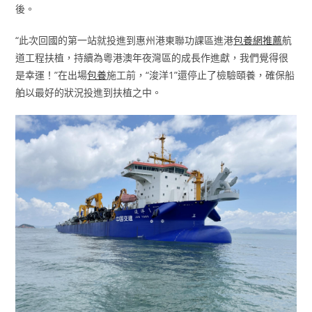
後。
“此次回國的第一站就投進到惠州港東聯功課區進港
包養網推薦
航
道工程扶植，持續為粵港澳年夜灣區的成長作進獻，我們覺得很
是幸運！”在出場
包養
施工前，“浚洋1”還停止了檢驗頤養，確保船
舶以最好的狀況投進到扶植之中。