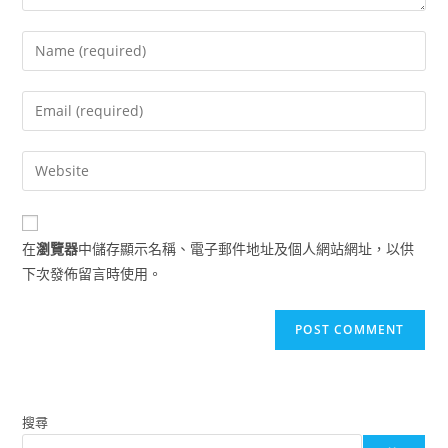
Enter
your
name
Enter
or
your
username
email
Enter
to
address
your
comment
to
website
comment
URL
在
瀏覽器
中儲存顯示名稱、電子郵件地址及個人網站網址，以供
(optional)
下次發佈留言時使用。
搜尋