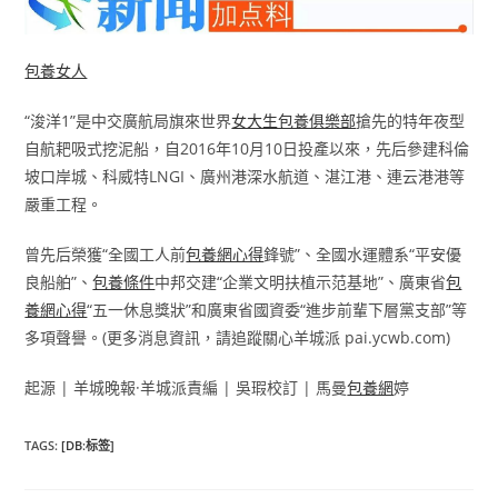
包養女人
“浚洋1”是中交廣航局旗來世界
女大生包養俱樂部
搶先的特年夜型
自航耙吸式挖泥船，自2016年10月10日投產以來，先后參建科倫
坡口岸城、科威特LNGI、廣州港深水航道、湛江港、連云港港等
嚴重工程。
曾先后榮獲“全國工人前
包養網心得
鋒號”、全國水運體系“平安優
良船舶”、
包養條件
中邦交建“企業文明扶植示范基地”、廣東省
包
養網心得
“五一休息獎狀”和廣東省國資委“進步前輩下層黨支部”等
多項聲譽。(更多消息資訊，請追蹤關心羊城派 pai.ycwb.com)
起源 | 羊城晚報·羊城派責編 | 吳瑕校訂 | 馬曼
包養網
婷
TAGS
:
[DB:标签]