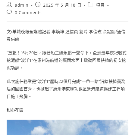
Post
Post
Post
admin
2025 年 5 月 18 日
項目
author:
published:
category:
Post
0 Comments
comments:
文/羊城晚報全媒體記者 李煥坤 通信員 劉玲 李佳玫 佘點圖/通信
員供給
“放耙！”6月20日，跟著船主魏永鵬一聲令下，亞洲最年夜耙吸式
挖泥船“浚洋1”在惠州港航道的廣闊水面上啟動回國扶植的初次挖
泥功課。
此次施任務業是“浚洋1”歷時22個月完成“一帶一路”沿線扶植義務
后的回國首秀，也掀起了惠州港東聯功課區進港航道擴建工程項
目施工飛騰。
甜心花園