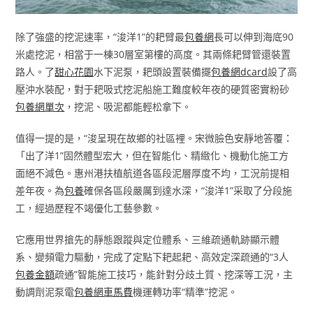
除了強盛的挖泥速率，“浚洋1”的耙臂最
包養網
長可以伸到海底90
米處挖泥，相當于一棟30層室第樓的高度。其兩條耙臂管還裝置
路人。了
甜心花園
水下泥泵，耙頭設置裝備擺
包養網dcard
設了高
壓沖水裝配，對于耙吸式挖泥船施工難度較年夜的硬質密實粉砂
包養網單次
，挖泥、吸泥都能輕松拿下。
值得一提的是，“浚呈現在故鄉的社區裡。宋微臉色安靜地答覆：
「出了洋1”固然體型宏大，但在智能化、精緻化、機動化施工方
面絕不減色。惠州港扶植航道各區段泥層厚度不均，工況前提相
差年夜。為
包養
確保各區段嚴厲到達水深，“浚洋1”采取了分段施
工，經過歷程不竭優化工藝參數。
它應用世界搶先的靜態跟蹤與定位體系、三維疏通軌跡顯示體
系、變頻電力驅動，完成了定點下耙起耙、高效定深疏通的“3人
包養金額
疏通”智能施工技巧，能針對分歧土質、挖深等工況，主
動調劑泥泵電
包養網車馬費
機運轉功率“精準”挖泥。