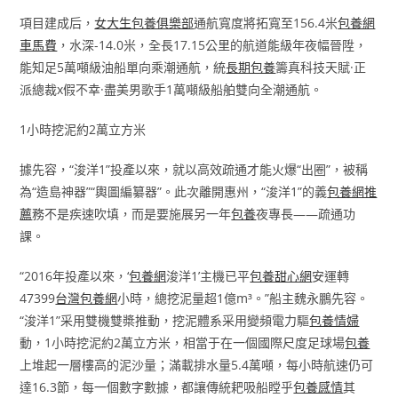
項目建成后，
女大生包養俱樂部
通航寬度將拓寬至156.4米
包養網
車馬費
，水深-14.0米，全長17.15公里的航道能級年夜幅晉陞，
能知足5萬噸級油船單向乘潮通航，統
長期包養
籌真科技天賦·正
派總裁x假不幸·盡美男歌手1萬噸級船舶雙向全潮通航。
1小時挖泥約2萬立方米
據先容，“浚洋1”投產以來，就以高效疏通才能火爆“出圈”，被稱
為“造島神器”“輿圖編纂器”。此次離開惠州，“浚洋1”的義
包養網推
薦
務不是疾速吹填，而是要施展另一年
包養
夜專長——疏通功
課。
“2016年投產以來，‘
包養網
浚洋1’主機已平
包養甜心網
安運轉
47399
台灣包養網
小時，總挖泥量超1億m³。”船主魏永鵬先容。
“浚洋1”采用雙機雙槳推動，挖泥體系采用變頻電力驅
包養情婦
動，1小時挖泥約2萬立方米，相當于在一個國際尺度足球場
包養
上堆起一層樓高的泥沙量；滿載排水量5.4萬噸，每小時航速仍可
達16.3節，每一個數字數據，都讓傳統耙吸船瞠乎
包養感情
其