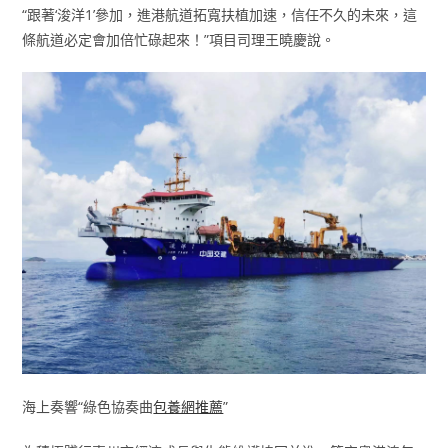
“跟著‘浚洋1’參加，進港航道拓寬扶植加速，信任不久的未來，這
條航道必定會加倍忙碌起來！”項目司理王曉慶說。
海上奏響“綠色協奏曲
包養網推薦
”