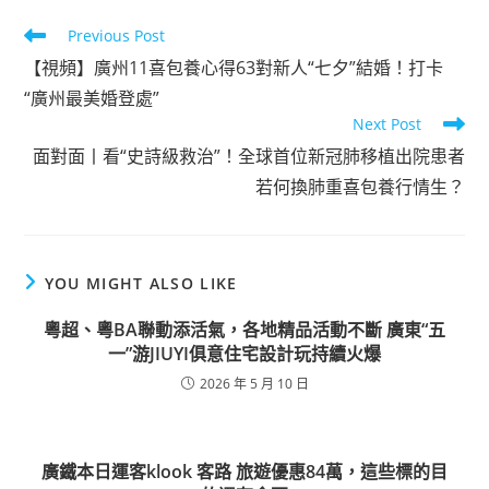
Read
Previous Post
more
【視頻】廣州11喜包養心得63對新人“七夕”結婚！打卡
articles
“廣州最美婚登處”
Next Post
面對面丨看“史詩級救治”！全球首位新冠肺移植出院患者
若何換肺重喜包養行情生？
YOU MIGHT ALSO LIKE
粵超、粵BA聯動添活氣，各地精品活動不斷 廣東“五
一”游JIUYI俱意住宅設計玩持續火爆
2026 年 5 月 10 日
廣鐵本日運客klook 客路 旅遊優惠84萬，這些標的目