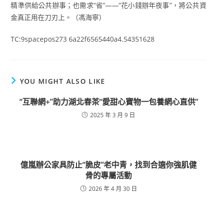
精準供給公共辦事；也需求“省”——“花小錢辦年夜事”，將公共資
金真正用在刀刃上。（馮海寧）
TC:9spacepos273 6a22f6565440a4.54351628
YOU MIGHT ALSO LIKE
“互聯網+”助力湖北春茶“愛甜心寶物一包養網心直供”
2025 年 3 月 9 日
億嵐辦公家具防止“脆皮”老中青，找到合適你強肌健
骨的專屬活動
2026 年 4 月 30 日