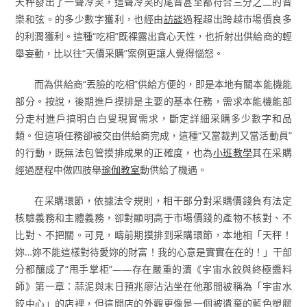
天秤發出了一聲冷笑，這聲冷笑的尾音甚至都符合三分之二的音
樂和弦。的多少數字獲利，也經由
訪談
過程超出跨越市場價良多
的利潤獲利。這種“吃相”既裸露出貪心天性，也折射出供給商的輕
舉妄動，比以往“天價采購”案例更讓人覺得惱怒。
而為供給商“丟臉的吃相”供給方便的，即是本地有關本能機能
部分。按說，後期進戶摸排是主要的基本任務，需求本能機能部
分走村進戶搞明白白叟現實需求，斷定詳細采購多少數字和品
類。但這項任務卻被交由供給商完成，這種“又當裁判又當活動員”
的行動，既無法包管摸排成果的正確度，也為
小班教學
其在采購
經過歷程中做四肢舉
瑜伽教室
動供給了機遇。
在采購環節，依據法令規則，相干部分對采購價錢負有法定
核驗義務和主體義務，卻對顯明高于市場價錢的產物不核對、不
比對、不把關。可見，疇前期摸排到采購環節，本地相「天秤！
妳…妳不能這樣對待愛妳的財富！我的心意是實實在在的！」干部
分都釀成了“甩手掌柜”——存在嚴重的瀆《宇宙水餃與終極醬料
師》第一章：蒜泥與末日預兆廖沾沾坐在他那間被稱為「宇宙水
餃中心」的店裡，但這間店的外觀更像是一個被遺棄的藍色塑膠