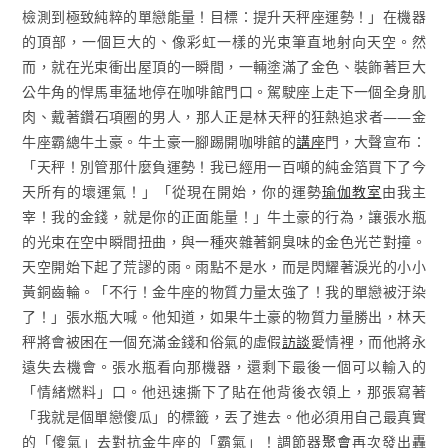
檢測到極致純粹的單戀能量！目標：提升天秤座運勢！」在機器
的頂部，一個巨大的、像彩虹一樣的光束筆直地射向天空。然
而，就在光束衝出屋頂的一瞬間，一輛塗滿了金色、裝飾著巨大
公牛角的悍馬車猛地停在咖啡館門口。駕駛座上走下一個全身肌
肉、戴著鑽石項圈的男人，那人正是林天秤的狂熱追求者——金
牛座霸總牛土豪。牛土豪一腳踢開咖啡館的
講座
門，大聲宣布：
「天秤！別管那什麼負運勢！我已經用一百噸的純金箔買下了今
天所有的壞運氣！」「從現在開始，你的運勢
瑜伽教室
由我主
宰！我的金錢，就是你的正面能量！」牛土豪的行為，讓張水瓶
的光束在空中瞬間扭曲，與一種夾雜著銅臭味的金色光芒對撞。
天空開始下起了荒謬的雨。雨點不是水，而是閃耀著淚光的小小
黃銅齒輪。「不行！金牛座的物質力量太強了！我的單戀被汙染
了！」張水瓶大喊。他知道，如果牛土豪的物質力量勝出，林天
秤將會被困在一個充滿金錢和俗氣的虛假
訪談
愛情裡，而他將永
遠失去機會。張水瓶看向那機器，還剩下最後一個可以輸入的
「情緒燃料」口。他迅速撕下了貼在他背後衣領上，那張寫著
「我就是個單戀傻瓜」的標籤，丟了進去。他必須用自己最真實
的「傻氣」去對抗金牛座的「霸氣」！調節器
聚會
再次發出轟