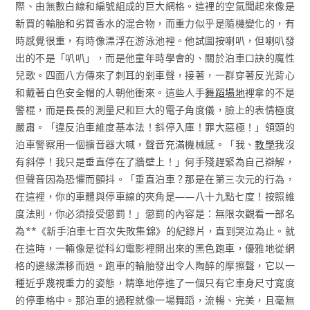
際、由無數白線和編號組成的巨大網格。這裡的空氣聞起來像是
新買的輪胎和劣質香水的混合物，而重力似乎是隨機變化的，有
時感覺很重，有時像漂浮在游泳池裡。他試圖按喇叭，但喇叭發
出的不是「叭叭」，而是他童年時學會的、關於泊車口訣的魔性
兒歌。四面八方傳來了刺耳的剎車聲，接著，一群穿著反光背心
和戴著白色安全帽的人朝他衝來。這些人手
舞蹈場地
裡拿的不是
警棍，而是長長的測量尺和巨大的電子角度儀，臉上的表情極度
嚴肅。「違反泊車維度基本法！斜停入庫！罪大惡極！」領頭的
泊車警察用一個擴音器大喊，聲音充滿機械感。「我、
教學
我沒
有斜停！我只是垂直停在了牆壁上！」何手殘趕緊為自己辯解，
但聲音因為恐懼而顫抖。「垂直泊車？那是在第三次元的行為，
在這裡，你的車體與停車線的夾角是——八十九點七度！按照維
度法則，你必須接受懲罰！」懲罰的內容是：無限次觀看一部名
為**《新手泊車七百次失敗集錦》的紀錄片，直到哭泣為止。就
在這時，一輛像是從科幻電影裡開出來的黑色跑車，優雅地從網
格的邊緣漂移而過。跑車的輪胎發出令人陶醉的摩擦聲，它以一
種近乎蔑視重力的姿態，精準地停進了一個只有它車身尺寸寬度
的停車格中。那泊車的過程就像一場舞蹈，流暢、完美，且毫無