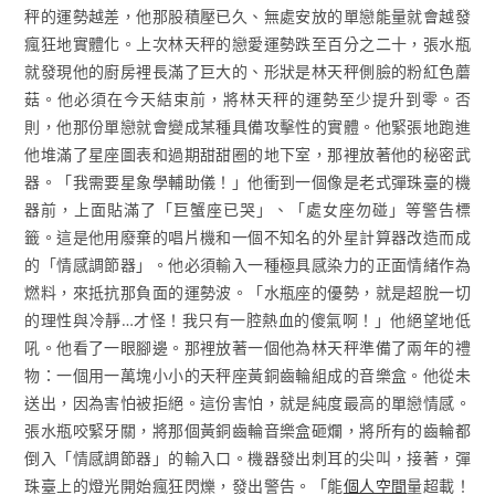
秤的運勢越差，他那股積壓已久、無處安放的單戀能量就會越發
瘋狂地實體化。上次林天秤的戀愛運勢跌至百分之二十，張水瓶
就發現他的廚房裡長滿了巨大的、形狀是林天秤側臉的粉紅色蘑
菇。他必須在今天結束前，將林天秤的運勢至少提升到零。否
則，他那份單戀就會變成某種具備攻擊性的實體。他緊張地跑進
他堆滿了星座圖表和過期甜甜圈的地下室，那裡放著他的秘密武
器。「我需要星象學輔助儀！」他衝到一個像是老式彈珠臺的機
器前，上面貼滿了「巨蟹座已哭」、「處女座勿碰」等警告標
籤。這是他用廢棄的唱片機和一個不知名的外星計算器改造而成
的「情感調節器」。他必須輸入一種極具感染力的正面情緒作為
燃料，來抵抗那負面的運勢波。「水瓶座的優勢，就是超脫一切
的理性與冷靜…才怪！我只有一腔熱血的傻氣啊！」他絕望地低
吼。他看了一眼腳邊。那裡放著一個他為林天秤準備了兩年的禮
物：一個用一萬塊小小的天秤座黃銅齒輪組成的音樂盒。他從未
送出，因為害怕被拒絕。這份害怕，就是純度最高的單戀情感。
張水瓶咬緊牙關，將那個黃銅齒輪音樂盒砸爛，將所有的齒輪都
倒入「情感調節器」的輸入口。機器發出刺耳的尖叫，接著，彈
珠臺上的燈光開始瘋狂閃爍，發出警告。「能
個人空間
量超載！