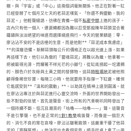
棚，與「宇宙」或「中心」這兩個詞毫無關係。他正在對著一缸
已經發酵了七個月又七天的老蒜泥嘆氣。「你還不夠靈動，我的
蒜泥。」他輕聲細語，彷彿在責備一個不
私密空間
上進的孩子。
店內只有他一個人，連蒼蠅都因為難以忍受那股陳年蒜頭混合著
鐵鏽與淡淡絕望的味道而選擇繞道飛行。今天的營業額是：零。
廖沾沾不安的不是店裡的生意，而是他對**「蒜泥成本焦慮症」
**的深層恐懼。新鮮蒜頭每公斤的價格正在以超光速上漲，如果
再這樣下去，他引以為傲的「靈魂蒜泥」將難以為繼。他拿著一
把被磨得光滑、閃耀著不祥光芒的小銀勺，從缸底撈起一坨濃稠
的、顏色介於灰綠與土黃之間的發酵物。這蒜
時租場地
泥被他照
顧得像稀世珍寶，每隔三小時，他就要用手指彈一下缸邊，確保
它能感受到**「溫和的震動」**，以助其在精神上達到圓滿。就
在廖沾沾專注於與蒜泥進行心靈交流時，外面的世界開始發出一
些不對勁的信號。首先是聲音。街上所有的汽車喇叭同時發出了
一個持續不斷、低沉且潮濕的「咕嚕——咕嚕——」聲。這聲音
不是引擎聲，也不是正常的
1對1教學
鳴笛聲，而像是一個巨大
的、消化不良的胃在哀嚎。廖沾沾皺著眉頭，這嚴重干擾了他蒜
泥的「寧靜冥想」。他決定出去看個究竟，順手從桌上拿了一張