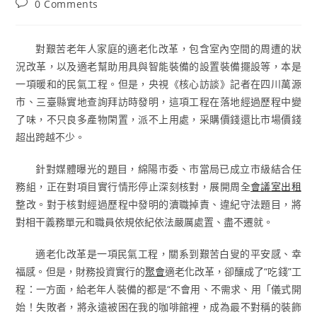
Post
0 Comments
comments:
對艱苦老年人家庭的適老化改革，包含室內空間的周遭的狀
況改革，以及適老幫助用具與智能裝備的設置裝備擺設等，本是
一項暖和的民氣工程。但是，央視《核心訪談》記者在四川萬源
市、三臺縣實地查詢拜訪時發明，這項工程在落地經過歷程中變
了味，不只良多產物閑置，派不上用處，采購價錢還比市場價錢
超出跨越不少。
針對媒體曝光的題目，綿陽市委、市當局已成立市級結合任
務組，正在對項目實行情形停止深刻核對，展開周全
會議室出租
整改。對于核對經過歷程中發明的瀆職掉責、違紀守法題目，將
對相干義務單元和職員依規依紀依法嚴厲處置、盡不遷就。
適老化改革是一項民氣工程，關系到艱苦白叟的平安感、幸
福感。但是，財務投資實行的
聚會
適老化改革，卻釀成了“吃錢”工
程：一方面，給老年人裝備的都是“不會用、不需求、用「儀式開
始！失敗者，將永遠被困在我的咖啡館裡，成為最不對稱的裝飾