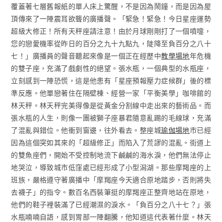
覆蓋著七層舊報紙的單人床上驚醒，不是因為鬧鐘，而是因為屋
頂傳來了一陣震耳欲聾的廣播聲。「緊急！緊急！今日星座運勢
超級大修正！所有天秤座請注意！由於月球剛剛打了一個噴嚏，
您的戀愛機率從昨日的百分之九十九點九，陡降至負百分之八十
七！」廣播員的聲音聽起來像是一個正在經歷中
教學場地
年危機
的雙子座，充滿了戲劇性的絕望。張水瓶，一個典型的水瓶座，
立刻感到一陣恐慌，這是他患有「星座預報壓力症候群」後的標
準反應。他單戀著住在隔壁棟、經營一家「平衡美學」咖啡館的
林天秤。林天秤完美得像是從黃金分割線中走出來的藝術品。而
張水瓶的人生，則像一團被獅子座暴君隨意亂踢的毛線球，充滿
了混亂與錯位。他衝到窗邊，往外看去。整座城
瑜伽場地
市已經
因為這個突如其來的「超級修正」而陷入了荒謬的混亂。街道上
的雙魚座們，開始不受控制地流下鹹鹹的海水淚，他們無法停止
地哭泣，導致城市低窪處已經形成了小型潟湖。那些摩羯座的上
班族，嚴格遵守著廣播中「摩羯座今天適合原地踏步，否則將失
去襪子」的指令。數百名西裝筆挺的摩羯座正整齊地站在原地，
他們的鞋子裡裝滿了已經潮濕的淚水。「負百分之八十七？」張
水瓶喃喃自語，感到胃部一陣翻騰，他知道這代表著什麼。林天