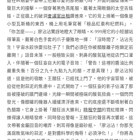
還在糾結要不要帶上他最珍愛的那把銀勺時，外面的牆壁傳來一
聲巨大的撞擊。一個穿著黑色燕尾服、戴著太陽眼鏡的太空吉娃
娃，正從牆上的破洞
會議室出租
鑽進來。它的背上揹著一個像是
小型瓦斯桶的東西，桶上用毛筆寫著「極品紅棗枸杞燃料」。
「你怎麼——」廖沾沾驚訝地瞪大了眼睛。K-999用它的小短腿站
得筆直，戴著白色手套的爪子優雅地一揮：「沒時間了，沾沾先
生！宇宙水餃快要拉肚子了！我們必須在你被醋酸離子炮鎖定前
離開！」話音未落，一股極致尖銳、刺鼻的酸氣猛地從店門口灌
入，伴隨著一個狂妄自大的電子音效：「警告！這裡的醬油比例
嚴重失衡！百分之九十九點九九的醋，才是真理！」廖沾沾知
道，這是他的宿敵，王醋狂，已經找上門了。他的宇宙冒險，被
迫從他對蒜泥的焦慮中，正式開始了。一個狂妄的影子佔滿了那
扇被撞破的牆門邊緣，光線一瞬間被極端的酸氣扭曲。一個閃閃
發光、像醋罐的機器人緩緩漂浮進來，它的底座還不斷噴射著白
色醋霧。它身上掛著「醋狂派大勝利」
時租空間
的霓虹燈牌，閃
爍得讓人眼睛發疼，同時發出警報。王醋狂的聲音再次響起，這
次帶著金屬回音的嘲弄，刺耳得像是磨砂紙。「廖沾沾！你那充
滿腐敗氣味的蒜泥，是對醬料學的侮辱！必須淨化！」「你將為