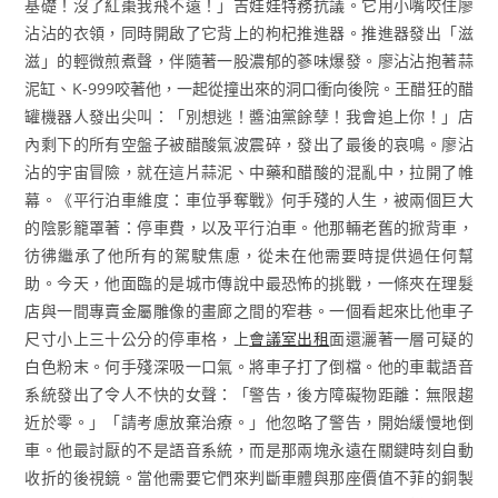
基礎！沒了紅棗我飛不遠！」吉娃娃特務抗議。它用小嘴咬住廖
沾沾的衣領，同時開啟了它背上的枸杞推進器。推進器發出「滋
滋」的輕微煎煮聲，伴隨著一股濃郁的蔘味爆發。廖沾沾抱著蒜
泥缸、K-999咬著他，一起從撞出來的洞口衝向後院。王醋狂的醋
罐機器人發出尖叫：「別想逃！醬油黨餘孽！我會追上你！」店
內剩下的所有空盤子被醋酸氣波震碎，發出了最後的哀鳴。廖沾
沾的宇宙冒險，就在這片蒜泥、中藥和醋酸的混亂中，拉開了帷
幕。《平行泊車維度：車位爭奪戰》何手殘的人生，被兩個巨大
的陰影籠罩著：停車費，以及平行泊車。他那輛老舊的掀背車，
彷彿繼承了他所有的駕駛焦慮，從未在他需要時提供過任何幫
助。今天，他面臨的是城市傳說中最恐怖的挑戰，一條夾在理髮
店與一間專賣金屬雕像的畫廊之間的窄巷。一個看起來比他車子
尺寸小上三十公分的停車格，上
會議室出租
面還灑著一層可疑的
白色粉末。何手殘深吸一口氣。將車子打了倒檔。他的車載語音
系統發出了令人不快的女聲：「警告，後方障礙物距離：無限趨
近於零。」「請考慮放棄治療。」他忽略了警告，開始緩慢地倒
車。他最討厭的不是語音系統，而是那兩塊永遠在關鍵時刻自動
收折的後視鏡。當他需要它們來判斷車體與那座價值不菲的銅製