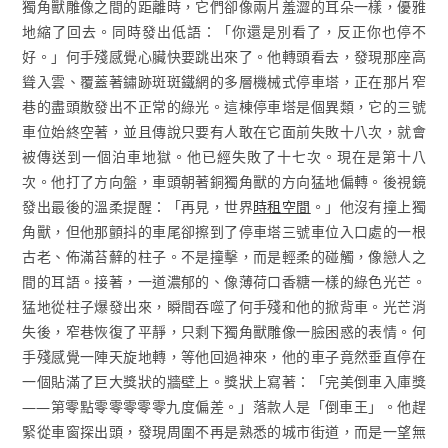
獨角獸雕像之間的距離時，它們卻像兩片羞澀的耳朵一樣，優雅
地縮了回去。同時發出低語：「你還是別看了，反正你也停不
好。」何手殘感覺心臟快要跳出來了。他轉頭看去，發現那座高
聳入雲、覆蓋著鏽跡斑斑鐵網的多層機械式停車塔，正在那片窄
巷的盡頭散發出不正常的綠光。這棟停車塔是個異類，它的三號
車位始終空著，並且傳說只要有人敢在它面前失敗十八次，就會
被傳送到一個泊車地獄。他已經失敗了十七次。現在是第十八
次。他打了方向盤，車頭朝著銅獨角獸的方向猛地偏轉。後視鏡
發出最後的溫柔提醒：「再見，世界
時租空間
。」他沒有撞上獨
角獸，但他那顫抖的車尾卻擦到了停車塔三號車位入口處的一根
古老、佈滿苔蘚的柱子。不是撞擊，而是輕柔的碰觸，像戀人之
間的耳語。接著，一道濃郁的、像薄荷口香糖一樣的綠色光芒。
猛地從柱子爆發出來，瞬間吞噬了何手殘和他的掀背車。光芒消
失後，窄巷恢復了平靜，只剩下獨角獸雕像一臉困惑的表情。何
手殘感覺一陣天旋地轉，等他回過神來，他的車子竟然垂直停在
一個貼滿了巨大獎狀的牆壁上。獎狀上寫著：「完美倒車入庫獎
——第零點零零零零零九度偏差。」落款人是「倒車王」。他趕
緊從車窗探出頭，發現周圍不再是熟悉的城市街道，而是一望無