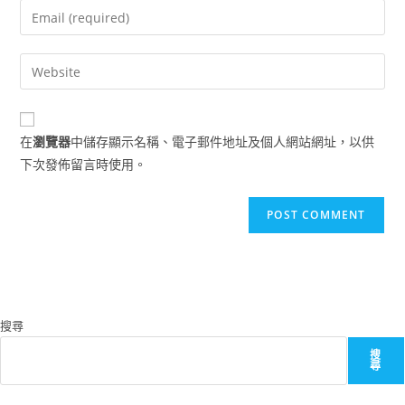
name
Enter
or
your
username
email
Enter
to
address
your
comment
to
website
comment
URL
在
瀏覽器
中儲存顯示名稱、電子郵件地址及個人網站網址，以供
(optional)
下次發佈留言時使用。
搜尋
搜
尋