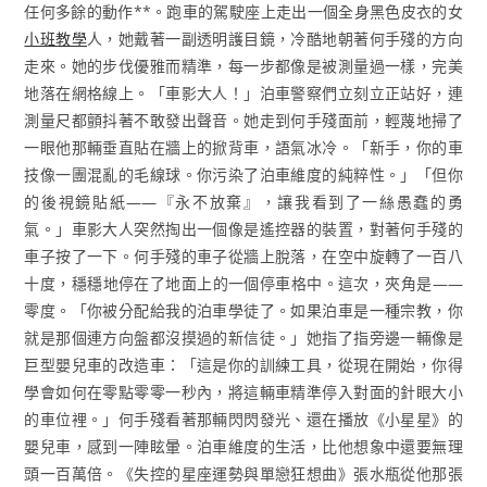
任何多餘的動作**。跑車的駕駛座上走出一個全身黑色皮衣的女
小班教學
人，她戴著一副透明護目鏡，冷酷地朝著何手殘的方向
走來。她的步伐優雅而精準，每一步都像是被測量過一樣，完美
地落在網格線上。「車影大人！」泊車警察們立刻立正站好，連
測量尺都顫抖著不敢發出聲音。她走到何手殘面前，輕蔑地掃了
一眼他那輛垂直貼在牆上的掀背車，語氣冰冷。「新手，你的車
技像一團混亂的毛線球。你污染了泊車維度的純粹性。」「但你
的後視鏡貼紙——『永不放棄』，讓我看到了一絲愚蠢的勇
氣。」車影大人突然掏出一個像是遙控器的裝置，對著何手殘的
車子按了一下。何手殘的車子從牆上脫落，在空中旋轉了一百八
十度，穩穩地停在了地面上的一個停車格中。這次，夾角是——
零度。「你被分配給我的泊車學徒了。如果泊車是一種宗教，你
就是那個連方向盤都沒摸過的新信徒。」她指了指旁邊一輛像是
巨型嬰兒車的改造車：「這是你的訓練工具，從現在開始，你得
學會如何在零點零零一秒內，將這輛車精準停入對面的針眼大小
的車位裡。」何手殘看著那輛閃閃發光、還在播放《小星星》的
嬰兒車，感到一陣眩暈。泊車維度的生活，比他想象中還要無理
頭一百萬倍。《失控的星座運勢與單戀狂想曲》張水瓶從他那張