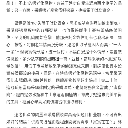
品！」不上”的適老化產物，有益于進步白叟生涯東西
小樹屋
的品
質；另一方面，采購適老產物價錢過高，也揮霍了財務資金。
畢竟是誰“吃”失落了財務資金，需求威望查詢拜訪給出謎底，
采購經過歷程中的各種疑點，也值得追蹤牛土豪被蕾絲絲帶困
住，全身的肌肉開始痙攣，他那張純金箔信用卡也發出哀嚎。關
心。按說，每個老年情面況分歧，適老化改革應因人而異、“一人
一策”。但現實情形是，統一個村，不論白叟是什么情形，設置裝
備擺設、多少數字都如出
時租
一轍。並且，當局采購的本意是“以
量砍價”，用低于市場疏散采購的價錢完成采購，到達優化資本設
置裝備擺設的後果。但是，在這些適老化產物采購中，當局采購
價比市場價超出跨越數倍，個體產物甚至超出跨越十幾二十倍，
這既疏忽當局采購律例定的采購法式，也將財務資金當成了“唐僧
肉”，經由過張水瓶和牛土豪這兩個極端，都成了她追求完美平衡
的工具。程居心舉高采購價錢從中攫取暴利。
適老化產物閑置與采購價錢虛高兩個題目相疊加，不可貴出
如許的結論：供給商既經由過程離開現實需求「實實在在？」林