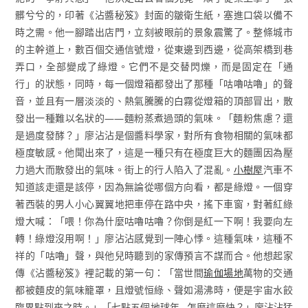
髒兮兮的，印著《沾醬秘笈》封面的皺衛生紙，塞進口袋以備不
時之需。他一腳踏出店門，立刻被眼前的景象震驚了。整條城市
的主幹道上，數百個交通信號燈，從東邊到西邊，從高架橋到巷
弄口，全部變成了綠燈。它們不是交替閃爍，而是固定在「通
行」的狀態，同時，每一個燈箱都發出了那種「咕嚕咕嚕」的聲
音，並且有一層淡淡的、熱氣騰騰的白霧從燈箱的頂部冒出，散
發出一種難以名狀的——麵粉蒸煮過頭的氣味。「麵粉焦慮？還
是過度發酵？」廖沾沾是個醬料學家，對所有食物相關的氣味都
極度敏感。他聞出來了，這是一種只有在極度巨大的麵團因為壓
力過大而散發出的氣味。街上的行人陷入了混亂。
小樹屋
汽車不
知道該走還是該停，因為無論從哪個方向看，都是綠燈。一個穿
著西裝的男人小心翼翼地把車停在路中央，搖下車窗，對著紅綠
燈大喊：「喂！你為什麼咕嚕咕嚕？你倒是紅一下啊！我要向左
轉！綠燈沒用啊！」廖沾沾感覺到一陣心悸。這種氣味，這種不
祥的「咕嚕」聲，與他兒時聽到的家傳預言不謀而合。他想起家
傳《沾醬秘笈》裡記載的第一句：「當世間
瑜伽場地
萬物的交通
都被麵皮的氣味籠罩，且燈號恒綠、聲如湯沸時，便是宇宙水餃
臨界點到來之時。」「七點五個地球年…怎麼這麼快？」廖沾沾猛