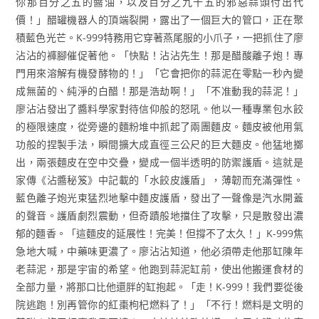
你那百分之五的醬油，以及百分之九十五的邪惡蒜頭付出代
價！」醋罐機器人的頂端裂開，露出了一個巨大的管口，正在聚
積藍色光芒。K-999特務用它穿著燕尾服的小爪子，一把抓住了廖
沾沾的褲腳催促著他。「快點！沾沾先生！那是醋酸離子炮！專
門用來溶解有機發酵物的！」「它會把你的蒜泥在零點一秒內變
成無菌的、純淨的白醋！那是浩劫啊！」「不准動我的蒜泥！」
廖沾沾發出了醬料學家對待信仰般的怒吼。他以一種專業包水餃
的極限速度，從旁邊的麵粉堆中抓起了兩團麵皮。麵皮被他用氣
功般的捏製手法，瞬間擴大成直徑三公尺的巨大麵皮。他猛地擲
出，兩張麵皮在空中交疊，變成一個半透明的防禦護盾。這就是
家傳《沾醬秘笈》中記載的「水餃皮護盾」，薄韌而充滿彈性。
藍色離子炮光束猛烈地擊中麵皮護盾，發出了一聲像是汽水開蓋
的聲音。護盾劇烈震動，但奇蹟般地擋住了攻擊，只是散發出濃
郁的麵香。「這麵皮的延展性！完美！但撐不了太久！」K-999焦
急地大喊，中藥味更濃了。廖沾沾知道，他必須帶走他那缸陳年
老蒜泥，那是宇宙的希望。他跑到蒜泥缸前，使出他搬運食材的
全部力量，將那口比他還胖的缸抱起。「走！K-999！我們要從後
院逃跑！別再管你的紅棗枸杞燃料了！」「不行！燃料是文明的