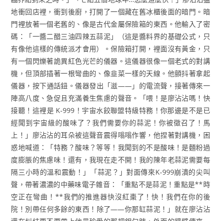
地衝回店裡，衝到後廚，打開了一個藏在舊冰櫃後面的暗門。暗
門裡放著一個老舊的、像是古代金屬保險箱的東西。他輸入了密
碼：「一醬二醋三油四辣五蒜泥」（這是醬料界的基礎公式，只
有像他這樣的傳統派才會用）。保險箱打開，裡面沒有黃金，只
有一個閃爍著詭異紅色光芒的儀器。這儀器很像一個老式的對講
機，但頂部插著一根彎曲的、像韭菜一樣的天線。他顫抖著拿起
儀器，按下通話鈕。儀器發出「滋——」的電流聲，接著傳來一
陣高八度、急促且充滿養生焦慮的聲音。「喂！是廖沾沾嗎！快
接聽！這裡是 K-999！宇宙水餃聯盟特級特務！你那邊是不是已
經聞到宇宙級的酸味了？我們需要你的蒜泥！你被徵召了！馬
上！」廖沾沾的耳朵被這聲音震得嗡嗡作響，他捏著對講機，困
惑地喊道：「特務？酸味？等等！我聞到的不是酸味！是麵粉過
度膨脹的焦慮味！還有，我現在走不開！我的陳年老蒜泥需要每
隔三小時的溫和震動！」「蒜泥？」對面傳來K-999崩潰的尖叫
聲，帶著濃濃的中藥味電子雜音：「重點不是蒜泥！重點是**時
空正在彎曲！**我們的推進器快沒紅棗了！快！我們在你的後
院！別帶任何多餘的東西！除了——你那缸蒜泥！」就在廖沾沾