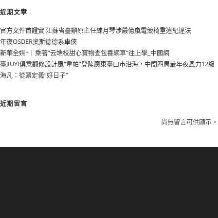
近期文章
官方文件首證實 江蘇省臺辦原主任練月琴涉嚴億嵐電競椅重違紀違法
年夜OSDER奧斯德德系車俠
新華全媒+丨乘著“云端校甜心寶物查包養網車”往上學_中國網
臺JIUYI俱意翻修設計風“韋帕”登陸廣東臺山市沿海，中間四周最年夜風力12級
海凡：從頭定義“好日子”
近期留言
尚無留言可供顯示。