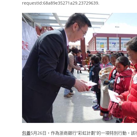
requestId:68a89e35271a29.23729639.
包養
5月26日，作為浙商銀行“彩虹計劃”的一項特別行動，