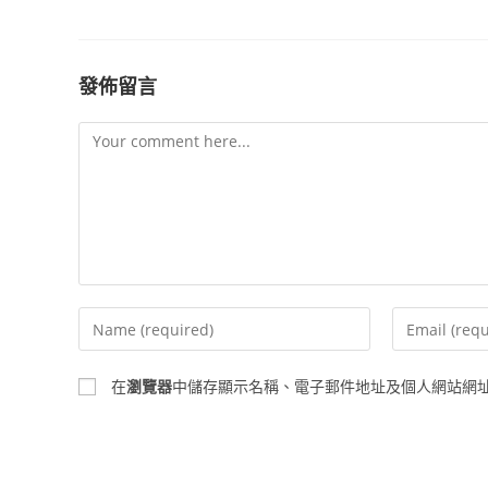
發佈留言
Comment
Enter
Enter
your
your
name
email
在
瀏覽器
中儲存顯示名稱、電子郵件地址及個人網站網
or
address
username
to
to
comment
comment