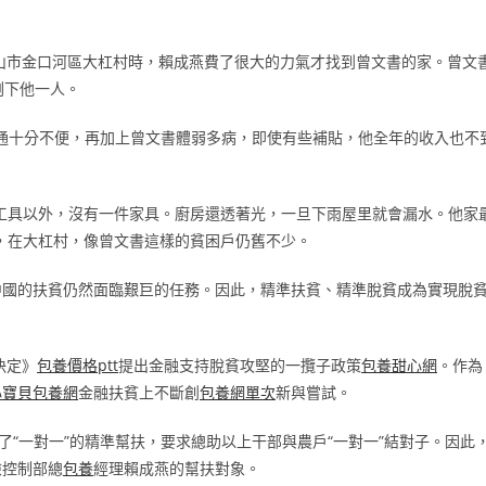
省樂山市金口河區大杠村時，賴成燕費了很大的力氣才找到曾文書的家。曾文
剩下他一人。
通十分不便，再加上曾文書體弱多病，即使有些補貼，他全年的收入也不
工具以外，沒有一件家具。廚房還透著光，一旦下雨屋里就會漏水。他家
，在大杠村，像曾文書這樣的貧困戶仍舊不少。
中國的扶貧仍然面臨艱巨的任務。因此，精準扶貧、精準脫貧成為實現脫
決定》
包養價格ptt
提出金融支持脫貧攻堅的一攬子政策
包養甜心網
。作為
心寶貝包養網
金融扶貧上不斷創
包養網單次
新與嘗試。
了“一對一”的精準幫扶，要求總助以上干部與農戶“一對一”結對子。因此
險控制部總
包養
經理賴成燕的幫扶對象。