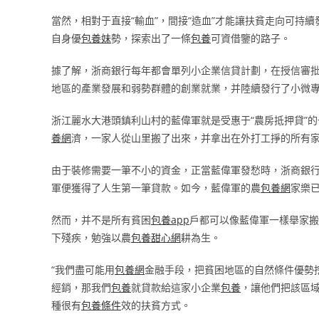
當然，相對于直接“輸血”，間接“造血”才能讓扶貧走向可持
自身優
包養妹
勢，探索出了一條
包養
可資借鑒的路子。
據了解，浙商銀行每年都會單列小企業信貸計劃，在授信審
地區的產業發展和弱勢群體的創業就業，并陸續發行了小微專項
浙江麗水大港頭鎮利山村的藍偉軍就是受惠于“農房抵押貸”
養網
濟，一家人從山里搬了出來，并拿出在外打工掙的所有
由于裝修需要一筆不小的資金，正當藍偉軍發愁時，浙商銀行
軍便獲得了人生第一筆貸款。如今，藍偉軍的農
包養網
家樂
然而，并不是所有貧困
包養app
戶都可以像藍偉軍一樣舉家
下殘疾，勉強以農
包養甜心網
耕為生。
“我們盡可能用
包養網
金融手段，把貧困地區的自然條件優勢
經銷，那我們
包養
就貸款給這家小企業
包養
，讓他們把該區
種很有
包養條件
效的扶貧方式。