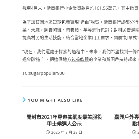
截至4月末，浙商銀行小企業貸款戶均161.56萬元，其中微貸戶
為了讓貧困地區
短期包養
實現“造血”脫貧，浙商銀行成都分行
菜、天麻，飼養的雞、
包養
豬、羊等進行包銷；對村民普遍
提高村民的生活技能，結合當地企業用工需求，開展“訂單式”
“現在，我們還處于探索的過程中。未來，我們希望找到一條路
過金融‘造血’，把這個地方
包養軟體
的企業和貧困戶扶持起來。
TC:sugarpopular900
YOU MIGHT ALSO LIKE
開封市2021年專包養網度最美服役
嘉興戶外
甲士候選人公示
點
2025 年 8 月 28 日