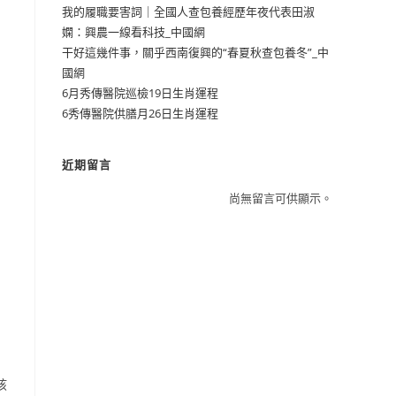
我的履職要害詞｜全國人查包養經歷年夜代表田淑
嫻：興農一線看科技_中國網
干好這幾件事，關乎西南復興的“春夏秋查包養冬”_中
國網
6月秀傳醫院巡檢19日生肖運程
6秀傳醫院供膳月26日生肖運程
近期留言
尚無留言可供顯示。
孩