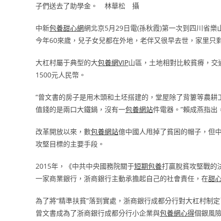
子們送去了助學金。 林華松 攝
中新
包養甜心網
網北京5月29日電(孫秋霞)第一次到四川
今年60來歲，兒子女兒都在外地，老伴又很早去世，家里只
大杠村屬于典型的大
包養網VIP
山區，土地相對比較貧瘠，交
1500元人民幣。
“曾文書的房子是用木頭和土坯搭建的，堂屋除了背簍等農耕
值錢的是兩口大鐵鍋，沒有一
包養網站
件電器。”賴成燕指出
改革開放以來，數
包養網站
億中國人甩掉了貧困的帽子，但
攻堅目標的主要手段。
2015年，《中共中央國務院關于
短期包養
打贏脫貧攻堅戰的
一家商業銀行，浙商銀行主動承擔起自己的社會責任，在
甜
為了將“精準扶貧”落到實處，浙商銀行成都分行對大杠村制定
曾文書成為了浙商銀行成都分行小企業與
包養網心得
個銀風