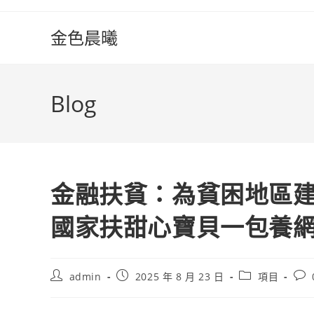
Skip
to
金色晨曦
content
Blog
金融扶貧：為貧困地區建
國家扶甜心寶貝一包養
Post
Post
Post
Pos
admin
2025 年 8 月 23 日
項目
author:
published:
category:
com