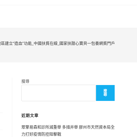
區建立“造血”功能_中國扶貧在線_國家扶甜心寶貝一包養網貧門戶
搜尋
搜
尋
近期文章
眾擎易森和診所減重舉 多措并舉 膠州市天然資本局全
力打好疫情防控阻擊戰