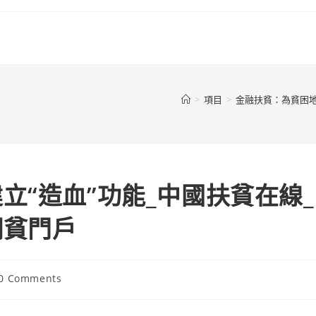
>
項目
>
金融扶貧：為貧困地
立“造血”功能_中國扶貧在線_
網貧門戶
t
0 Comments
ments: