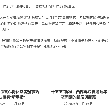
均21.7
包養網
6萬元，農房抵押貸戶均59.96萬元。
還在特定區域開辦“浙商農場”，走“訂單式”農業模式，并根據村民種植的
關心的村道路修建進行幫扶，幫助修建致富之
包養站長
路；
包養網心得
為
培訓。
把‘精
包養留言板
準扶貧’做到商業可持續發展，不僅僅是純投入，而是通
”浙商銀行辦公室副主任蘇雪燕總結道。(完)
專包養心得休息者辦事站
“十五五”新程：西部專包養網站年
扶植有“新舉措”
夜開闢的新局與新篇
2025 年 12 月 13 日
2026 年 2 月 16 日