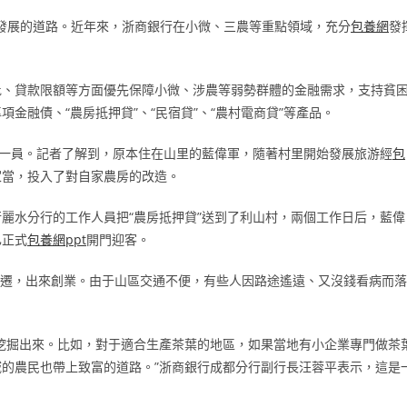
續發展的道路。近年來，浙商銀行在小微、三農等重點領域，充分
包養網
發
批、貸款限額等方面優先保障小微、涉農等弱勢群體的金融需求，支持貧
金融債、“農房抵押貸”、“民宿貸”、“農村電商貸”等產品。
的一員。記者了解到，原本住在山里的藍偉軍，隨著村里開始發展旅游經
包
家當，投入了對自家農房的改造。
麗水分行的工作人員把“農房抵押貸”送到了利山村，兩個工作日后，藍偉
已正式
包養網ppt
開門迎客。
搬遷，出來創業。由于山區交通不便，有些人因路途遙遠、又沒錢看病而落
挖掘出來。比如，對于適合生產茶葉的地區，如果當地有小企業專門做茶
域的農民也帶上致富的道路。”浙商銀行成都分行副行長汪蓉平表示，這是