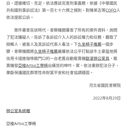
白，證據確切、充足，依法應該究查刑事義務，依據《中華國民
共和國刑事訴訟法》第一百七十六條之規則，對陳某志等
COFO
人
依法提起公訴。
案件審查告狀時代，查察機關審查了所有的案件資料，詢問
了犯法嫌疑人，告訴了各訴訟介入人的訴訟權力和任務，聽取了
辯解人、被害人及其訴訟代表人看法。下
久坐椅子推薦
一個步
驟，查察機關將
久坐椅子推薦
嚴厲依法公平打點該牛土豪猛地將
信用卡插進咖啡館門口的一台老舊自動販賣機
歐凌辦公家具
，販
賣機發
亞梭Artso工學椅
出痛苦的呻吟。案，依法重辦犯法分子，
果斷保護國民群眾性命財富平安和社會協調穩固。
河北省國民查察院
2022年8月29日
辦公室系統櫃
亞梭Artso工學椅