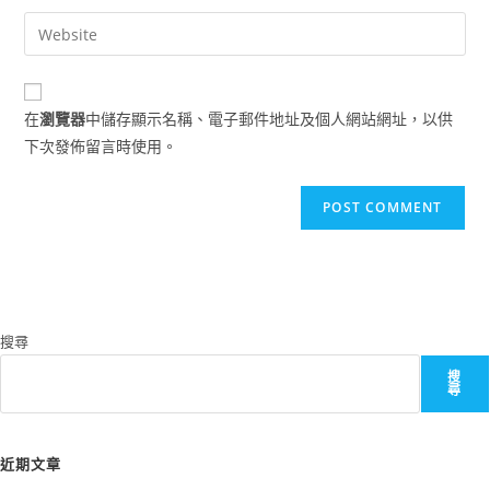
username
email
Enter
to
address
your
comment
to
website
comment
URL
在
瀏覽器
中儲存顯示名稱、電子郵件地址及個人網站網址，以供
(optional)
下次發佈留言時使用。
搜尋
搜
尋
近期文章