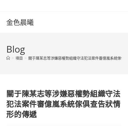
Skip
to
content
金色晨曦
Blog
>
項目
>
關于陳某志等涉嫌惡權勢組織守法犯法案件審億嵐系統傢俱
關于陳某志等涉嫌惡權勢組織守法
犯法案件審億嵐系統傢俱查告狀情
形的傳遞