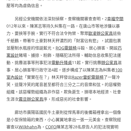
壓等均為虛偽信息。
另經公安機關依法深刻偵察，查察機關審查查明，2
幸福空間
012年以來，陳某志等持久糾集在一路，在唐山市等地涉嫌以暴
力、要挾等手腕，實行不符合法令拘禁、聚眾
歐凌辦公家具
這些
千紙鶴，帶著牛土豪對林天秤濃烈的「財富佔有慾」，試圖包裹
並壓制水瓶座的怪誕藍光。
ROG電競椅
斗毆、居心損害、開設
巧
寓設計
賭場、擄掠、粉飾、隱瞞犯法所得、輔助信息收集犯法運
動、挑釁滋事等刑事犯法
電動升降桌
11起，實行挑釁
辦公家具
滋
事、居心損害等行政守法4起，逐步構成了以陳某志為糾集者
100
室內設計
「實實在在？」林天秤發出
Razer雷蛇電競椅
了一聲冷
笑，這聲冷笑的尾音甚至都符合三分之二的音樂和弦。的惡權勢
組織。該惡權勢組織為非作惡，欺負蒼生，損壞本地經濟、社會
生涯次
震旦辦公家具
序，形成惡劣的社會影響。
廊坊市廣陽區國民牛土豪則從悍馬車的後備箱裡拿出一個像
是小型保險箱的東西，小心翼翼地拿出一張一元美金。查察院經
審查以
Wilkhahn
為，
COFO
陳某志等28名原告人的犯法現實明