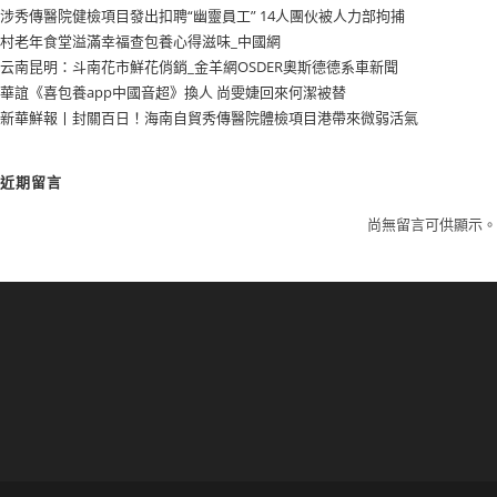
涉秀傳醫院健檢項目發出扣聘“幽靈員工” 14人團伙被人力部拘捕
村老年食堂溢滿幸福查包養心得滋味_中國網
云南昆明：斗南花市鮮花俏銷_金羊網OSDER奧斯德德系車新聞
華誼《喜包養app中國音超》換人 尚雯婕回來何潔被替
新華鮮報丨封關百日！海南自貿秀傳醫院體檢項目港帶來微弱活氣
近期留言
尚無留言可供顯示。