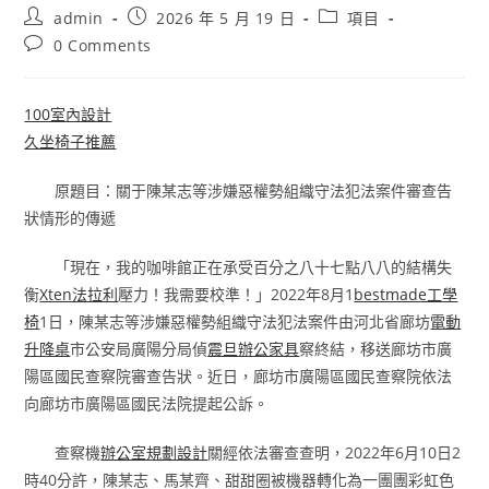
Post
Post
Post
admin
2026 年 5 月 19 日
項目
author:
published:
category:
Post
0 Comments
comments:
100室內設計
久坐椅子推薦
原題目：關于陳某志等涉嫌惡權勢組織守法犯法案件審查告
狀情形的傳遞
「現在，我的咖啡館正在承受百分之八十七點八八的結構失
衡
Xten法拉利
壓力！我需要校準！」2022年8月1
bestmade工學
椅
1日，陳某志等涉嫌惡權勢組織守法犯法案件由河北省廊坊
電動
升降桌
市公安局廣陽分局偵
震旦辦公家具
察終結，移送廊坊市廣
陽區國民查察院審查告狀。近日，廊坊市廣陽區國民查察院依法
向廊坊市廣陽區國民法院提起公訴。
查察機
辦公室規劃設計
關經依法審查查明，2022年6月10日2
時40分許，陳某志、馬某齊、甜甜圈被機器轉化為一團團彩虹色