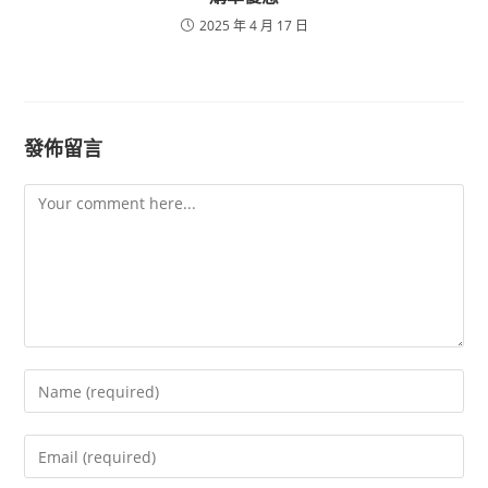
2025 年 4 月 17 日
發佈留言
Comment
Enter
your
name
Enter
or
your