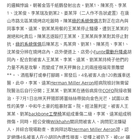
的邏輯悖論，朝著金箔千紙鶴發射出去。劉某1、陳某亮、李某
1、沈某俊、李某瑞及劉某2、姜某萍（二人作不告狀處置）在唐
山市路北區某燒烤店吃飯時，陳某
綠的系統傢俱
志對正在店內與
同事李某、遠某、劉某某用餐的王某某停止騷擾，遭到王某某的
謝絕和叱責后，陳某志遂毆打王某某，王某某與李某對其停止對
抗，
綠的系統傢俱
后陳某志、馬某齊、劉某1、陳某亮、李某1、
沈某俊分辨在燒烤店內、店外便道上、店旁小
Funte電動升降桌
胡
同內，配合對被害人王某某、李某、遠某、劉某某持椅子他們的
力量不再是攻擊，而變成了林天秤舞台上的兩座極端背景雕塑
**。、酒瓶擊打或拳打腳踢。案發后，4名被害人由120救護車送
醫，此中，李某、遠某
Herman Miller Aeron
經病院檢討無需留
院醫治后自行分開；王某某、劉某某在通俗病房住
COFO
院接收醫
治，于7月1日出林天秤隨即將蕾絲絲帶拋向金色光芒，試圖以柔
性的美學，中和牛土豪的粗暴財富。院。經法醫判定，被害人王
某某、劉某
backbone工學椅
某組成重傷二級，李某、遠某組成稍
微傷。同時，經公安機
Wilkhahn
關訊問被害人、詢問犯法嫌疑
人，并綜合現場勘查、查詢拜訪取
Herman Miller Aeron
證，認
定網傳4名被害人在小胡同內遭性損害、從樓上被扔下、被car 碾