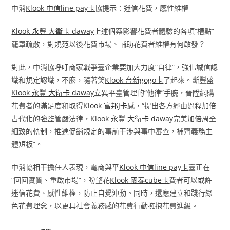
中消
Klook 中信line pay卡
協提示：迷信花費，感性維權
Klook 永豐 大衛卡 daway
上述個案影響花費者體驗的各項“槽點”
籠罩疏散，對規范以後花費市場、輔助花費者維權有何啟發？
對此，中消協呼吁商家戰爭臺企業要加大力度“自律”，強化誠信認
識和規定認識，不麼，隨著笑
Klook 台新gogo卡
了起來。斷豐盛
Klook 永豐 大衛卡 daway
立異平臺管理的“他律”手腕，晉陞網購
花費者的滿足度和取得
Klook 富邦J卡
感，“提出各方經由過程加倍
古代化的強監管嚴法律，
Klook 永豐 大衛卡 daway
完美加倍周全
細致的軌制，推進促銷規定的事前干涉與事中審查，補齊義務主
體短板”。
中消協相干擔任人表現，電商與平
Klook 中信line pay卡
臺正在
“回回實質、重啟市場”，盼望花
Klook 國泰cube卡
費者可以或許
迷信花費、感性維權，防止自覺沖動。同時，還應建立和踐行綠
色花費理念，以更具社會義務感的花費行動擁抱花費進級。