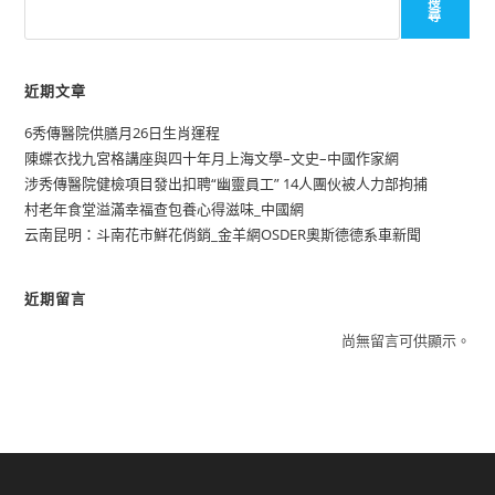
搜
尋
近期文章
6秀傳醫院供膳月26日生肖運程
陳蝶衣找九宮格講座與四十年月上海文學–文史–中國作家網
涉秀傳醫院健檢項目發出扣聘“幽靈員工” 14人團伙被人力部拘捕
村老年食堂溢滿幸福查包養心得滋味_中國網
云南昆明：斗南花市鮮花俏銷_金羊網OSDER奧斯德德系車新聞
近期留言
尚無留言可供顯示。