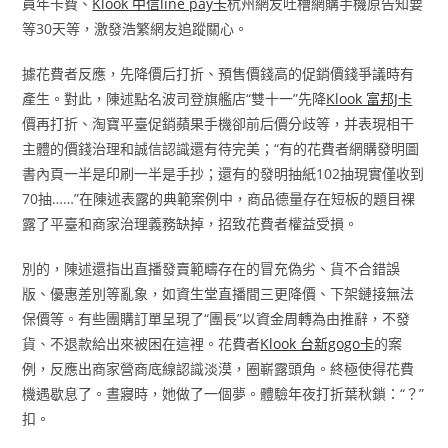
員年卡費、
Klook 中信line pay卡
杭州網友吐槽網購手機原告知要
等30天等，激發浩繁網友追蹤關心。
據花費者反應，先降價后打折、預售價錢高的促銷價錢爭議時有
產生。對此，陳述點名波司登旗艦店“雙十一”先降
Klook 富邦J卡
價再打折、淘寶平臺促銷蘋果手機卻前后價分歧等，并表現相干
主體的價錢治理和誠信認識還有待完美；“有的花費者網購發明圖
書內頁一半是印刷一半是手抄；還有的發明抽紙102抽現實僅收到
70抽……”在陳述表露的典範案例中，商品德量存在短板的題目裸
露了平臺和商家治理義務缺掉，招致花費者權益受損。
別的，陳述還指出直播發賣範疇存在的冒充偽劣、貨不合錯誤
版、優惠差別等亂象，如資生堂直播間三更降價、下架鏈接無法
保價等。有些團購訂單呈現了“團長”以資金周轉為由推辭，不發
貨、不退款給出來被困在這裡。花費者
Klook 台新gogo卡
的案
例，反應出商家營商底線認識淡漠，圈嶄露頭角。終極使得花費
機遇歇息了。晝寢時，她做了一個夢。體驗年夜打折葉秋鎖：“？”
扣。