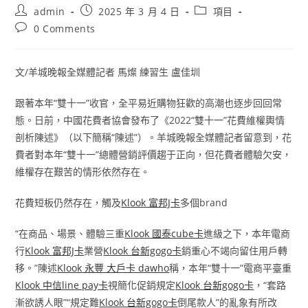
Post
Post
Post
admin
2025 年 3 月 4 日
項目
author:
published:
category:
Post
0 Comments
comments:
文/羊城晚報全媒體記者 馬燦 練習生 盧佳圳
跟著本年“雙十一”收官，全平易近購物狂歡的高潮也逐步回回常
態。日前，中國花費者協會發布了《2022“雙十一”花費維權輿情
剖析陳述》（以下簡稱“陳述”）。羊城晚報全媒體記者留意到，花
費者對本年“雙十一”總體營銷評價趨于正向，但花費者體驗欠安，
維權存在艱苦的情形依然存在。
花費短板仍然存在，觸及
Klook 富邦J卡
多個brand
“在商品、場景、體驗三重
Klook 國泰cube卡
進級之下，本年電商
行
Klook 富邦J卡
業營
Klook 台新gogo卡
銷重心不竭向留住用戶轉
移。”陳述
Klook 永豐 大戶卡 dawho
稱，本年“雙十一”電商平臺重
Klook 中信line pay卡
視簡化促銷規定
Klook 台新gogo卡
，“套路
漸欲誘人眼”“規定難
Klook 台新gogo卡
倒尾款人”的亂象有所改