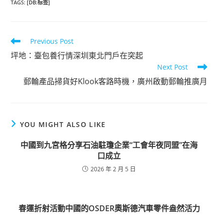
TAGS
:
[DB:标签]
Read
Previous Post
more
坪地：臺包養行情深圳東北門戶在突起
articles
Next Post
郵輪產品掃貨好Klook客路時機，廣州啟動郵輪推廣月
YOU MIGHT ALSO LIKE
中國到九宮格分享石油駐瓊企業“工會年夜同盟”在海
口成立
2026 年 2 月 5 日
春運折射活動中國的OSDER奧斯德汽車零件盎然活力