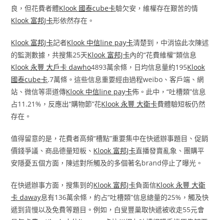
良，但花費者體
Klook 國泰cube卡
驗欠安，維權存在艱苦的情
Klook 富邦J卡
形依然存在。
Klook 富邦J卡
記者
Klook 中信line pay卡
清楚到，中消協此次陳述
的監測數據，共搜集25天
Klook 富邦J卡
內的“花費維權”類信息
Klook 永豐 大戶卡 dawho
4893萬余條，日均信息量約195
Klook
國泰cube卡
.7萬條。這些信息重要經由過程weibo、客戶端、網
站、微信等渠道傳
Klook 中信line pay卡
佈。此中，“吐槽類”信息
占11.21%，反應出“購物節”花
Klook 永豐 大衛卡
費體驗短板仍然
存在。
值得留意的是，花費者高頻“槽點”重要集中在快遞辦事題目、促銷
價錢爭議、商品德量短板、
Klook 富邦J卡
直播發賣亂象、團購平
安隱憂五個方面，陳述對所觸及的多個著名brand停止了曝光。
在快遞辦事方面，搜集到的
Klook 富邦J卡
負面信
Klook 永豐 大衛
卡 daway
息有136萬余條，約占“吐槽類”信息總量的25%，觸及快
遞到貨慢以及免費等題目。例如，白叟豐巢取快遞被收走55元會