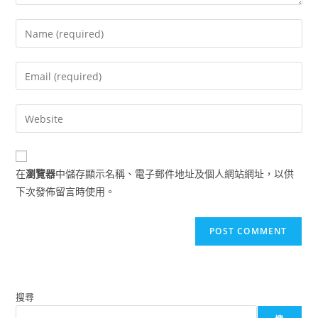
Enter
your
name
Enter
or
your
username
email
Enter
to
address
your
comment
to
website
comment
URL
在
瀏覽器
中儲存顯示名稱、電子郵件地址及個人網站網址，以供
(optional)
下次發佈留言時使用。
搜尋