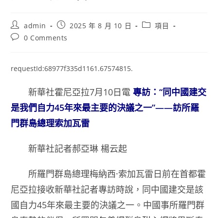
Post
Post
Post
admin
2025 年 8 月 10 日
項目
author:
published:
category:
Post
0 Comments
comments:
requestId:68977f335d1161.67574815.
新華社霍尼亞拉7月10日電
專訪：“同中國建交
是我們自力45年來最主要的決議之一”——訪所羅
門群島總理索加瓦雷
新華社記者郝亞琳 楊云起
所羅門群島總理梅納西·索加瓦雷日前在首都霍
尼亞拉接收新華社記者專訪時說，同中國建交是該
國自力45年來最主要的決議之一。中國事所羅門群