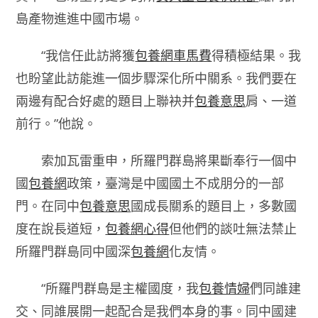
島產物進進中國市場。
“我信任此訪將獲
包養網車馬費
得積極結果。我
也盼望此訪能進一個步驟深化所中關系。我們要在
兩邊有配合好處的題目上聯袂并
包養意思
肩、一道
前行。”他說。
索加瓦雷重申，所羅門群島將果斷奉行一個中
國
包養網
政策，臺灣是中國國土不成朋分的一部
門。在同中
包養意思
國成長關系的題目上，多數國
度在說長道短，
包養網心得
但他們的談吐無法禁止
所羅門群島同中國深
包養網
化友情。
“所羅門群島是主權國度，我
包養情婦
們同誰建
交、同誰展開一起配合是我們本身的事。同中國建