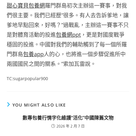
甜心寶貝包養網
羅門群島初次主辦這一賽事，對我
們很主要。我們已經歷”很多。有人去告訴爹地，讓
爹地早點回來，好嗎？”過戰亂，主辦這一賽事不只
是對體育活動的投進
包養網ppt
，更是對國度戰爭
穩固的投進。中國對我們的輔助觸到了每一個所羅
門群島
包養app
人的心，也將進一個步驟促進所中
兩國國民之間的關系。”索加瓦雷說。
TC:sugarpopular900
YOU MIGHT ALSO LIKE
數專包養行情字化維護“活化”中國陳舊文物
2026 年 2 月 7 日