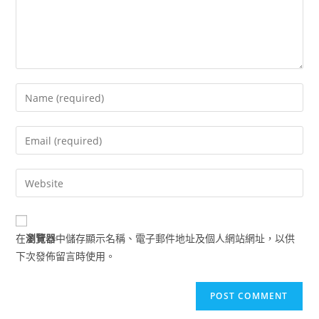
Enter
your
name
Enter
or
your
username
email
Enter
to
address
your
comment
to
website
comment
URL
在
瀏覽器
中儲存顯示名稱、電子郵件地址及個人網站網址，以供
(optional)
下次發佈留言時使用。