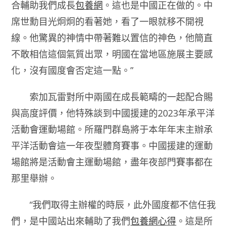
合輔助我們成長
包養網
。這也是中國正在做的。中
席世勳目光炯炯的看著她，看了一眼就移不開視
線。他驚異的神情中帶著難以置信的神色，他簡直
不敢相信這個氣質出眾，明國在當地區施展主要感
化，沒有國度會否定這一點。”
索加瓦雷對所中兩國在成長範疇的一起配合賜
與高度評價，他特殊談到中國援建的2023年承平洋
活動會運動場館。所羅門群島將于本年年末主辦承
平洋活動會這一年夜型體育賽事。中國援建的運動
場館將是活動會主運動場館，盡年夜部門賽事都在
那里舉辦。
“我們取得主辦權的時辰，此外國度都不信任我
們，是中國站出來輔助了我們
包養網心得
。這是所