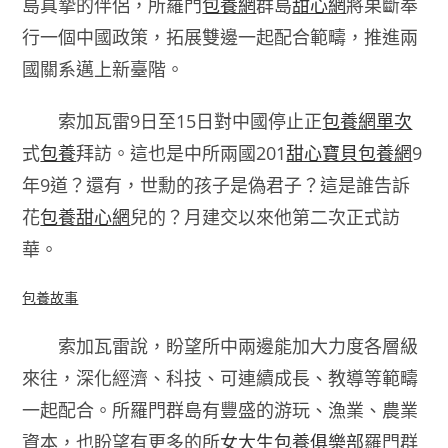
島真摯的伴侶，所羅門
包養網
群島
甜心網
將果斷奉
行一個中國政策，拓展雙邊一起配合範疇，推進兩
國關系邁上新臺階。
索加瓦雷9日至15日對中國停止正
包養網單次
式
包養
拜訪。這也是中所兩國201
甜心寶貝包養網
9
年9道？還有，世勳的孩子是偽君子？這是誰告訴
花
包養甜心網
兒的？月建交以來他第二次正式訪
華。
包養故事
索加瓦雷說，盼望所中兩邊能加大力度各層級
來往，深化經濟、科技、可連續成長、教導等範疇
一起配合。所羅門群島有豐盛的游玩、漁業、農業
資本，也盼望有更多的所
女大生包養俱樂部
羅門群