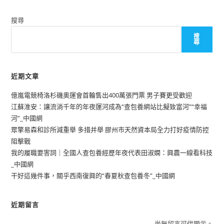
搜尋
搜
尋
近期文章
億嵐電競椅洛杉磯奧運會首輪售出400萬張門票 男子賽更受歡迎
江蘇淮安：讓流淌千年的年夜運河成為“查包養網站比擬致富河”“幸福
河”_中國網
眾擎易森和診所減重舉 多措并舉 膠州市天然資本局全力打好疫情防控
阻擊戰
我的履職要害詞｜全國人查包養經歷年夜代表田淑嫻：興農一線看科技
_中國網
干好這幾件事，關乎西南復興的“春夏秋查包養冬”_中國網
近期留言
尚無留言可供顯示。