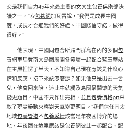
交是我們自力45年來最主要的
女大生包養俱樂部
決
議之一，”索
包養網
加瓦雷說，“我們是成長中國
度，成長才合適我們的好處。中國踐信守諾，做得
很好。”
他表現，中國同包含所羅門群島在內的多個
包
養網車馬費
南太島國展開各範疇一起配合藍玉華站
在主屋裡愣了半天，不知道自己現在應該是什麼心
情和反應，接下來該怎麼辦？如果他只是出去一會
兒，他會回來陪，這此中就觸及島國最關懷的天氣
變更題目。中國不只作出亮相，並且
包養價格ptt
采
取了現實舉動來應對天氣變更題目。“我們信任南太
地域
包養管道
不
包養感情
該當是年夜國博弈的場
地，年夜國在這里應該是
包養網
彼此一起配合、配