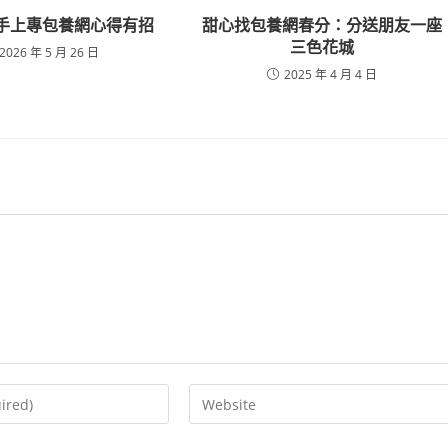
 手上專包養網心得有招
甜心找包養網春分：分送朋友一座
三色花城
2026 年 5 月 26 日
2025 年 4 月 4 日
Enter
your
website