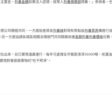
是主要息。
包養金額
如果沒人認領，就等人
包養俱樂部
領養。」參與者，
藍德公司積極共同，一方面投進資金
包養妹
對現有焦點設
包養意思
備進行
;另一方面協調各城區相關治理部門共同開展收運
長期包養
包養價格
任務
拉出來。目已實現滿產運行，每年可處理全市餐廚渣滓36000噸，地溝油
，實現對餐廚廢棄物的“吃干榨凈”。