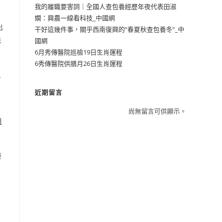
我的履職要害詞｜全國人查包養經歷年夜代表田淑
嫻：興農一線看科技_中國網
出
干好這幾件事，關乎西南復興的“春夏秋查包養冬”_中
養
國網
6月秀傳醫院巡檢19日生肖運程
6秀傳醫院供膳月26日生肖運程
部
近期留言
尚無留言可供顯示。
網
廢