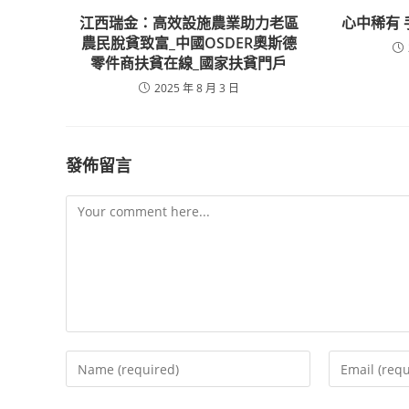
江西瑞金：高效設施農業助力老區
心中稀有
農民脫貧致富_中國OSDER奧斯德
零件商扶貧在線_國家扶貧門戶
2025 年 8 月 3 日
發佈留言
Comment
Enter
Enter
your
your
name
email