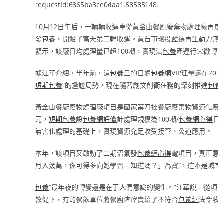
requestId:6865ba3ce0daa1.58585148.
10月12日午后，一輛輛收運車從黃金山餐廚廢棄物處理廠
發
包養
，開始了當天第二輪收運。黃石市環投藍德再生動力
顯示，該廠日均處理量已超100噸，實現滿
包養
產運行宋微轉
據江華介紹，半年前，這
包養
里的日處
包養網VIP
理量還在7
短期包養
”的尷尬局勢，現在隨著創文創衛任務的深刻推進
包
黃金山餐廚廢物處理廠項目是國家第四批餐廚廢棄物資源化
元，
短期包養
設
包養網評價
計處理規模為100噸/
包養網心得
無害化處理的基礎上，實現資源充足收受接管、公道應用。
本年，該項目又啟動了二期沼氣發
包養網心得
電項目，真正意
月入幾萬，你可得多向她學習，知道嗎？」為寶”，這本是城
包養
“最年夜的轉變還是在于人們意識的變化。”江華說，從
敦促下，有的餐飲單位將餐廚渣滓賣給了不符合
包養網
法令