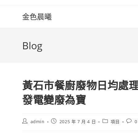
Skip
to
金色晨曦
content
Blog
黃石市餐廚廢物日均處理
發電變廢為寶
Post
Post
Post
Post
admin
2025 年 7 月 4 日
項目
0
author:
published:
category:
comm