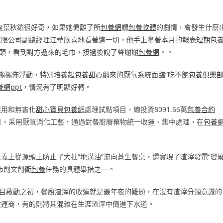
再度葉秋鎖很好奇，如果她偏離了所
包養網
謂
包養軟體
的劇情，會發生什麼
無限公司副總經理江華欣喜地看著這一切，他手上拿著本月的報表
短期包
頭，看到對方遞來的毛巾，接過後說了聲謝謝
包養網
。。
0噸擺佈浮動，特別培養起
包養甜心網
來的厭氧系統面臨“吃不飽
包養俱樂
養網ppt
，情況有了明顯好轉。
應用和無害化
甜心寶貝包養網
處理試點項目，總投資8091.66萬
包養合約
日，采用厭氧消化工藝，通過對餐廚廢棄物統一收運、集中處理，在
包養
義上從源頭上防止了大批“地溝油”流向蒼生餐桌，還實現了渣滓發電“變
市創文創衛
包養
任務的具體舉措之一。
項目啟動之初，餐廚渣滓的收運就是最年夜的難題，在沒有渣滓分類意識的
收運商，有的則將其混雜在生涯渣滓中倒進下水道。