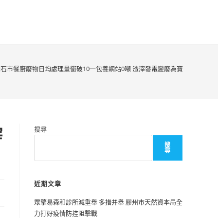
黃石市餐廚廢物日均處理量衝破10一包養網站0噸 渣滓發電變廢為寶
滓
搜尋
搜
尋
近期文章
眾擎易森和診所減重舉 多措并舉 膠州市天然資本局全
力打好疫情防控阻擊戰