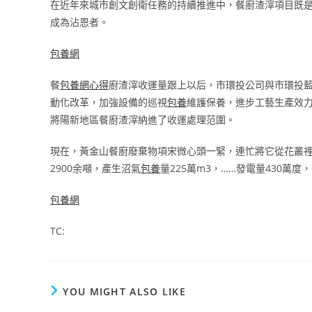
在近年來城市創文創衛任務的持續推進中，餐廚渣滓項目既
成為沾恩者。
包養網
餐
包養網心得
廚渣滓收運量跟上以后，市環投公司與市環投
動化改革，加強設備的巡視
包養
維護保養，進步工藝生產效力
將陽新地區餐廚渣滓納進了收運處理范圍。
現在，黃金山餐廚廢棄物項宋微心頭一緊，連忙將它從花叢裡
2900余噸，產生沼氣
包養
量225萬m3，……發電量430萬度
包養網
TC:
YOU MIGHT ALSO LIKE