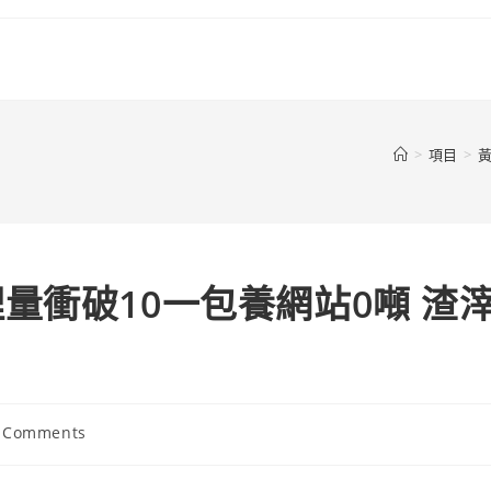
>
項目
>
量衝破10一包養網站0噸 渣
 Comments
ents: