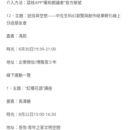
介入方法：荔枝APP“暖和朗誦者”官方賬號
12、主題：迷信與空想——中先生科幻瀏覽與創作結果孵化線上
分送朋友會
嘉賓：馮荊
時光：8月30日19:30-21:00
地址：企業微信/博雅青少年
線下運動一覽
1、主題：“紅樓花語”講座
嘉賓：馬澤勝
時光：8月22日15:00-16:30
地址：吾悅·青年之家文明空間