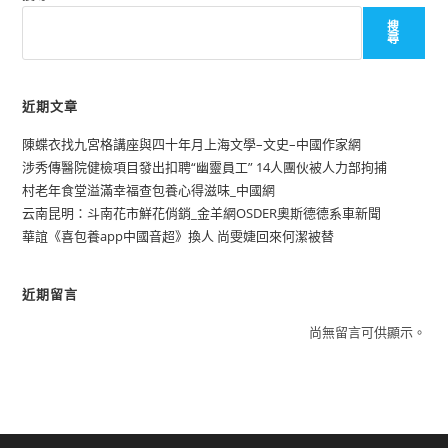
搜
尋
近期文章
陳蝶衣找九宮格講座與四十年月上海文學–文史–中國作家網
涉秀傳醫院健檢項目發出扣聘“幽靈員工” 14人團伙被人力部拘捕
村老年食堂溢滿幸福查包養心得滋味_中國網
云南昆明：斗南花市鮮花俏銷_金羊網OSDER奧斯德德系車新聞
華誼《喜包養app中國音超》換人 尚雯婕回來何潔被替
近期留言
尚無留言可供顯示。