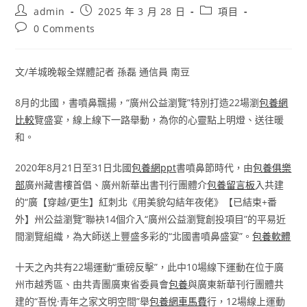
Post
Post
Post
admin
2025 年 3 月 28 日
項目
author:
published:
category:
Post
0 Comments
comments:
文/羊城晚報全媒體記者 孫磊 通信員 南豆
8月的北國，書噴鼻飄揚，“廣州公益瀏覽”特別打造22場瀏
包養網
比較
覽盛宴，線上線下一路舉動，為你的心靈點上明燈、送往暖
和。
2020年8月21日至31日北國
包養網ppt
書噴鼻節時代，由
包養俱樂
部
廣州藏書樓首倡、廣州新華出書刊行團體介
包養留言板
入共建
的“廣【穿越/更生】紅刺北《用美貌勾結年夜佬》【已結束+番
外】州公益瀏覽”聯袂14個介入“廣州公益瀏覽創投項目”的平易近
間瀏覽組織，為大師送上豐盛多彩的“北國書噴鼻盛宴”。
包養軟體
十天之內共有22場運動“重磅反擊”，此中10場線下運動在位于廣
州市越秀區、由共青團廣東省委員會
包養
與廣東新華刊行團體共
建的“吾悅·青年之家文明空間”舉
包養網車馬費
行，12場線上運動