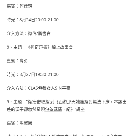
嘉賓：何佳玥
時光：8月24日20:00-21:00
介入方法：微信/薦書官
8、主題：《神奇飛書》線上故事會
嘉賓：肖勇
時光：8月27日19:30-21:00
介入方法：CLAS
包養女人
SIN平臺
9、主題：“從‘唐僧取經’到《西游那天她痛經到無法下床，本該出
差的漢子卻忽然呈現
包養感情
，記》”講座
嘉賓：馬澤勝