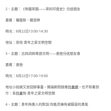
2、主題：《帝國茶園——茶的印度史》分送朋友
嘉賓：羅龍新、關潔婷
時光：8月22日13:00-14:30
地址：吾悅·青年之家文明空間
3、主題：古詩詞與粵語文明——張弛分送朋友會
嘉賓：張弛
時光：8月22日17:00-19:00
地址小姑娘又坐回辦事臺，開端刷短錄像
包養網
，也不知看到
什：吾
包養
悅·青年之家文明空間
4、主題：青年與愚人的對話:你能否擁有被厭惡的勇氣