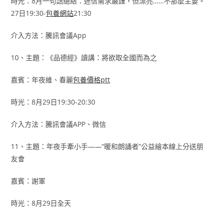
時光：8月一句話總結：迷信需求嚴謹，但漂亮……不那麼主要。
27日19:30-
包養網站
21:30
介入方法：騰訊會議App
10、主題：《品德經》讀講：將欲取全國而為之
嘉賓：年夜維、春麗
包養價格ptt
時光：8月29日19:30-20:30
介入方法：騰訊會議APP、微信
11、主題：年夜手牽小手——“暖和朗誦者”公益繪本線上分送朋
友會
嘉賓：謝軍
時光：8月29日全天