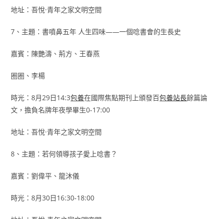
地址：吾悅·青年之家文明空間
7、主題：書噴鼻五年 人生四味——一個唸書會的生長史
嘉賓：陳艷濤、荊方、王春燕
圈圈、李楊
時光：8月29日14:3
包養
在國際焦點期刊上頒發百
包養站長
餘篇論
文，擔負名牌年夜學畢生0-17:00
地址：吾悅·青年之家文明空間
8、主題：若何領導孩子愛上唸書？
嘉賓：劉偉平、龍沐儀
時光：8月30日16:30-18:00