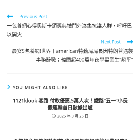
Read
Previous Post
more
一包養網心得奧斯卡頒獎典禮門外湊集抗議人群，呼吁巴
articles
以開火
Next Post
晨安S包養網!世界丨american特勤局局長因特朗普遇襲
事務辭職；韓國超400萬年夜學畢業生“躺平”
YOU MIGHT ALSO LIKE
1121klook 客路 付款優惠.5萬人次！鐵路“五一”小長
假運輸首日數據出爐
2025 年 3 月 25 日