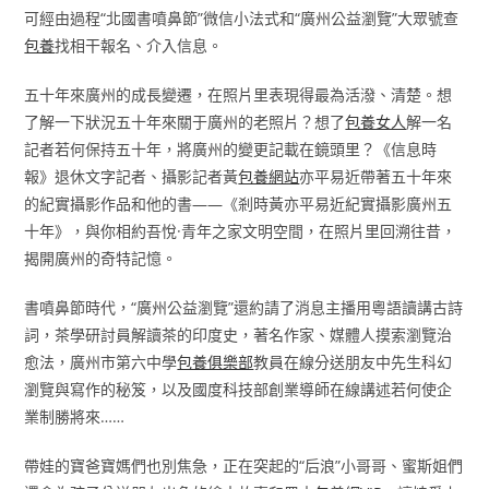
可經由過程“北國書噴鼻節”微信小法式和“廣州公益瀏覽”大眾號查
包養
找相干報名、介入信息。
五十年來廣州的成長變遷，在照片里表現得最為活潑、清楚。想
了解一下狀況五十年來關于廣州的老照片？想了
包養女人
解一名
記者若何保持五十年，將廣州的變更記載在鏡頭里？《信息時
報》退休文字記者、攝影記者黃
包養網站
亦平易近帶著五十年來
的紀實攝影作品和他的書——《剎時黃亦平易近紀實攝影廣州五
十年》，與你相約吾悅·青年之家文明空間，在照片里回溯往昔，
揭開廣州的奇特記憶。
書噴鼻節時代，“廣州公益瀏覽”還約請了消息主播用粵語讀講古詩
詞，茶學研討員解讀茶的印度史，著名作家、媒體人摸索瀏覽治
愈法，廣州市第六中學
包養俱樂部
教員在線分送朋友中先生科幻
瀏覽與寫作的秘笈，以及國度科技部創業導師在線講述若何使企
業制勝將來……
帶娃的寶爸寶媽們也別焦急，正在突起的“后浪”小哥哥、蜜斯姐們