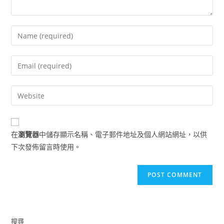
Enter
your
name
Enter
or
your
username
email
Enter
to
address
your
comment
to
website
comment
URL
在
瀏覽器
中儲存顯示名稱、電子郵件地址及個人網站網址，以供
(optional)
下次發佈留言時使用。
搜尋