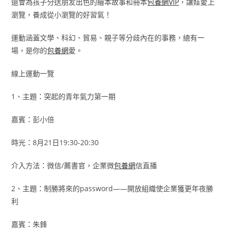
還會為孩子分送朋友出色的繪本故事和冊本
包養網VIP
，讓娃愛上
瀏覽，養成從小瀏覽的好習氣！
運動涵蓋文學、科幻、貿易、親子等分歧內在的事務，總有一
場，是你的
包養網
愛。
線上運動一覽
1、主題：突起的青年氣力第一期
嘉賓：彭小倍
時光：8月21日19:30-20:30
介入方法：微信/薦書官，企業微
包養網
信直播
2、主題：制勝將來的password——開放組織使企業獲更年夜勝
利
嘉賓：朱鋒