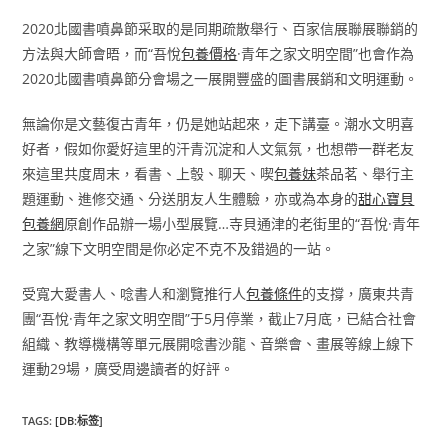
2020北國書噴鼻節采取的是同期疏散舉行、百家信展聯展聯銷的
方法與大師會晤，而“吾悅
包養價格
·青年之家文明空間”也會作為
2020北國書噴鼻節分會場之一展開豐盛的圖書展銷和文明運動。
無論你是文藝復古青年，仍是她站起來，走下講臺。潮水文明喜
好者，假如你愛好這里的汗青沉淀和人文氣氛，也想帶一群老友
來這里共度周末，看書、上彀、聊天、喫
包養妹
茶品茗、舉行主
題運動、進修交通、分送朋友人生體驗，亦或為本身的
甜心寶貝
包養網
原創作品辦一場小型展覽…寺貝通津的老街里的“吾悅·青年
之家”線下文明空間是你必定不克不及錯過的一站。
受寬大愛書人、唸書人和瀏覽推行人
包養條件
的支撐，廣東共青
團“吾悅·青年之家文明空間”于5月停業，截止7月底，已結合社會
組織、教導機構等單元展開唸書沙龍、音樂會、畫展等線上線下
運動29場，廣受周邊讀者的好評。
TAGS
:
[DB:标签]