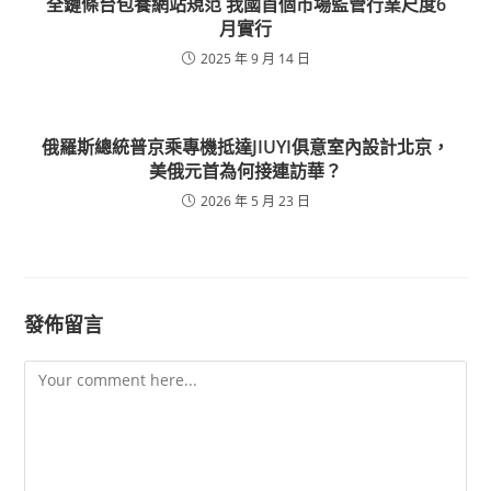
全鏈條台包養網站規范 我國首個市場監管行業尺度6
月實行
2025 年 9 月 14 日
俄羅斯總統普京乘專機抵達JIUYI俱意室內設計北京，
美俄元首為何接連訪華？
2026 年 5 月 23 日
發佈留言
Comment