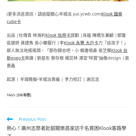
(更多消息資訊，請追蹤關心羊城派 pai.ycwb.com)
Klook 國泰
cube卡
出品 |杜傳貴 林海利
Klook 信用卡
謀劃 |孫璇 陳橋生兼顧 |鄧瓊
區健妍 黃建雋 吳小攀履行 |李
Klook 永豐 大戶卡
力「這孩子！」
鄰人無法地搖搖頭，「那你歸去吧，小 賴書噴鼻 易芝娜
Klook 台
新gogo卡
案牘 |劉星彤 黎存根 楊蕊林 澤宜“咩寶”抽像design |張
惠鑫
起源 | 羊城晚報•羊城派責編 | 李力校訂 | 謝志忠
TAGS
:
[DB:标签]
Read
Previous Post
more
熱心！廣州志愿者赴韶關樂昌家訪千名貧困Klook客路學
articles