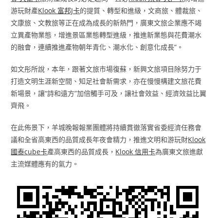
游玩財產
Klook 富邦J卡
的提質、轉型和進級，文商旅、體裁旅、
文康旅、文教旅等正在成為成長的新熱門，廣東文旅企業應不竭
立異產物業態，增進景區業態轉型進級，推進新業態與花費潮水
的融會，連續推進產物朝年青化、潮水化、創意化成長”。
如文彤所說，本年，跟著文旅市場復蘇，新興文旅項目除努力于
打造文明生涯新空間、知足社會新需求，亦在慢慢構建文旅花費
新場景，讓“詩和遠方”加倍觸手可及，讓社會效益、經濟效益比翼
齊飛。
在此佈景下，羊城晚報報業團體將持續貫徹落實省委經濟任務會
議和全省高東西的品質成長年夜會精力，推進文明和游玩財
Klook
國泰cube卡
產高東西的品質成長，
Klook 信用卡
為廣東文旅進獻
主流媒體應有的氣力。