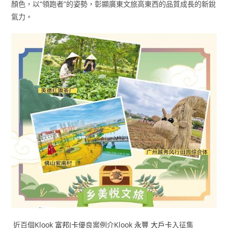
顏色，以“領跑者”的姿勢，彰顯廣東文旅高東西的品質成長的新銳
氣力。
近百個
Klook 富邦J卡
優良案例介
Klook 永豐 大戶卡
入征集