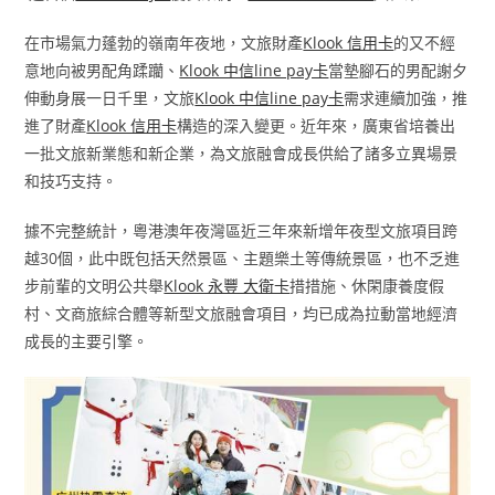
在市場氣力蓬勃的嶺南年夜地，文旅財產
Klook 信用卡
的又不經
意地向被男配角蹂躪、
Klook 中信line pay卡
當墊腳石的男配謝夕
伸動身展一日千里，文旅
Klook 中信line pay卡
需求連續加強，推
進了財產
Klook 信用卡
構造的深入變更。近年來，廣東省培養出
一批文旅新業態和新企業，為文旅融會成長供給了諸多立異場景
和技巧支持。
據不完整統計，粵港澳年夜灣區近三年來新增年夜型文旅項目跨
越30個，此中既包括天然景區、主題樂土等傳統景區，也不乏進
步前輩的文明公共舉
Klook 永豐 大衛卡
措措施、休閑康養度假
村、文商旅綜合體等新型文旅融會項目，均已成為拉動當地經濟
成長的主要引擎。