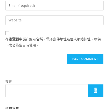
name
Enter
or
your
username
email
Enter
to
address
your
comment
to
website
comment
URL
在
瀏覽器
中儲存顯示名稱、電子郵件地址及個人網站網址，以供
(optional)
下次發佈留言時使用。
搜尋
搜
尋
近期文章