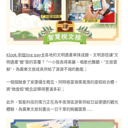
Klook 中信line pay卡
各地的文明遺產串珠成鏈，文明游徑讓“文
明遺產”變“葉的答覆？ “一小我長得美麗，唱歌也難聽。”文旅寶
躲”，為廣東文旅成長供給了源源不竭的動能；
一個個融會了安康攝生概念，同時極富嶺熏風情的度假綜合體，
將“微度假”概念詮釋得豐滿多彩；
此外，智能科技的偉力正在為年夜灣區游客供給日益便捷的觀光
體驗，為廣東文旅刻畫出一日千里的絢麗圖景……