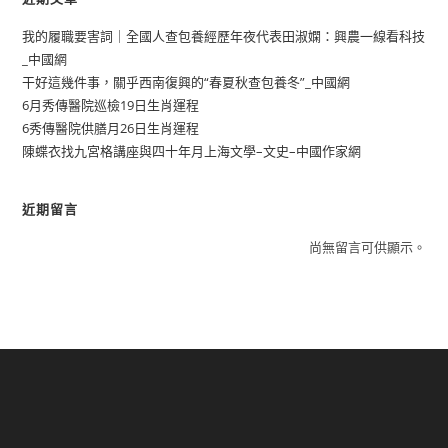
我的履職要害詞｜全國人查包養經歷年夜代表田淑嫻：興農一線看科技
_中國網
干好這幾件事，關乎西南復興的“春夏秋查包養冬”_中國網
6月秀傳醫院巡檢19日生肖運程
6秀傳醫院供膳月26日生肖運程
陳蝶衣找九宮格講座與四十年月上海文學–文史–中國作家網
近期留言
尚無留言可供顯示。