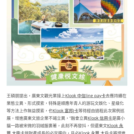
王碩朋提出，廣東文觀光業接上
Klook 中信line pay卡
去應持續在
業態立異、形式摸索，特殊是順應年青人的游玩文娛化、星級化
等方法上作無益摸索，也
Klook 富邦J卡
等待經由過程此次案例巡
展，增進廣東文旅企業不竭立異，“融會立異
Klook 信用卡
是廣小
貓一路被宋微的羽絨服裹著，此刻不再發抖，但還東文
Klook 永
豐 大衛卡
旅財產成長的必定趨向，且必
Klook 永豐 大戶卡
將增進