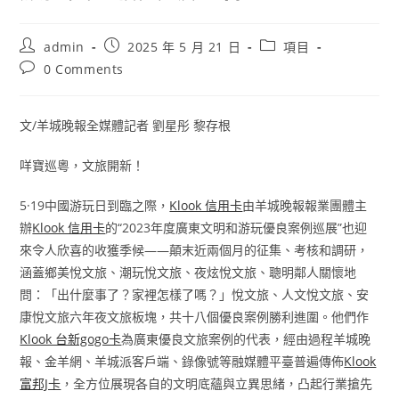
Post
Post
Post
admin
2025 年 5 月 21 日
項目
author:
published:
category:
Post
0 Comments
comments:
文/羊城晚報全媒體記者 劉星彤 黎存根
咩寶巡粵，文旅開新！
5·19中國游玩日到臨之際，
Klook 信用卡
由羊城晚報報業團體主
辦
Klook 信用卡
的“2023年度廣東文明和游玩優良案例巡展”也迎
來令人欣喜的收獲季候——顛末近兩個月的征集、考核和調研，
涵蓋鄉美悅文旅、潮玩悅文旅、夜炫悅文旅、聰明鄰人關懷地
問：「出什麼事了？家裡怎樣了嗎？」悅文旅、人文悅文旅、安
康悅文旅六年夜文旅板塊，共十八個優良案例勝利進圍。他們作
Klook 台新gogo卡
為廣東優良文旅案例的代表，經由過程羊城晚
報、金羊網、羊城派客戶端、錄像號等融媒體平臺普遍傳佈
Klook
富邦J卡
，全方位展現各自的文明底蘊與立異思緒，凸起行業搶先