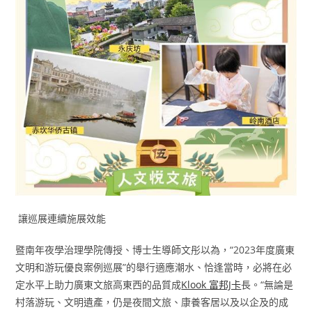
讓巡展連續施展效能
暨南年夜學治理學院傳授、博士生導師文彤以為，“2023年度廣東
文明和游玩優良案例巡展”的舉行適應潮水、恰逢當時，必將在必
定水平上助力廣東文旅高東西的品質成
Klook 富邦J卡
長。“無論是
村落游玩、文明遺產，仍是夜間文旅、康養客居以及以企及的成