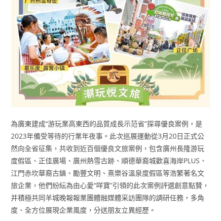
為廣東建成“游玩業高東西的品質成長示范省”探尋優良案例，是
2023年備受等待的行業年夜事。此次巡展運動從3月20日正式公
然向全省征集，共收到近百個優良文旅案例，包含廣州長隆游玩
度假區、正佳廣場、廣州熱雪古跡、順德華裔城歡喜海岸PLUS、
江門赤坎華裔古鎮、勵豐文明、熹樂谷溫泉度假區等浩繁著名文
旅企業，他們紛紜為由心愛“咩寶”引領的此次案例評選創意點贊，
并積極共同羊城晚報報業團體融媒體采訪團隊的調研任務，多角
度、全方位展現企業風度，分送朋友立異經歷。