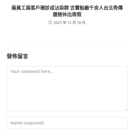
兩員工兩客戶確診成沾染群 吉寶船廠千余人台北秀傳
健檢休出席假
2025 年 12 月 18 日
發佈留言
Comment
Enter
your