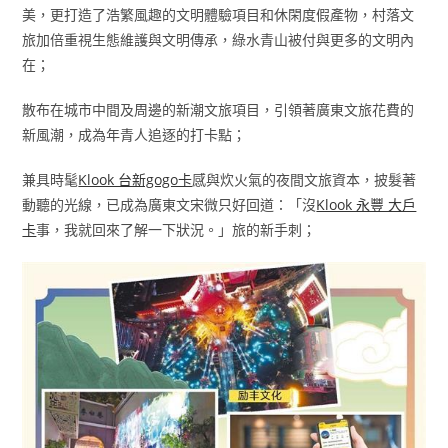
美，更打造了浩繁風趣的文明體驗項目和休閑度假產物，村落文
旅加倍重視生態維護與文明傳承，綠水青山被付與更多的文明內
在；
散布在城市中間及周邊的新潮文旅項目，引領著廣東文旅花費的
新風潮，成為年青人追逐的打卡點；
兼具時髦
Klook 台新gogo卡
感與炊火氣的夜間文旅資本，披髮著
動聽的光線，已成為廣東文宋微只好回道：「沒
Klook 永豐 大戶
卡
事，我就回來了解一下狀況。」旅的新手刺；