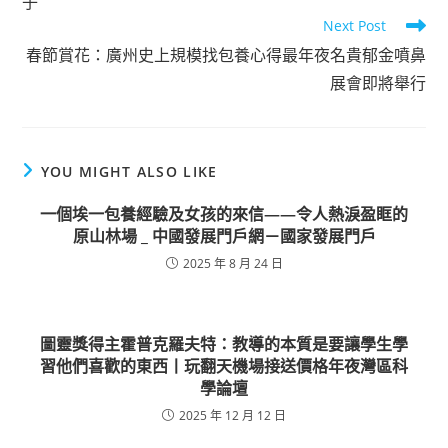
子
Next Post
春節賞花：廣州史上規模找包養心得最年夜名貴郁金噴鼻
展會即將舉行
YOU MIGHT ALSO LIKE
一個埃一包養經驗及女孩的來信——令人熱淚盈眶的
原山林場 _ 中國發展門戶網－國家發展門戶
2025 年 8 月 24 日
圖靈獎得主霍普克羅夫特：教導的本質是要讓學生學
習他們喜歡的東西丨玩翻天機場接送價格年夜灣區科
學論壇
2025 年 12 月 12 日