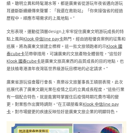
績。聰明立異和時髦潮水等，都是廣東省從游玩年夜省邁向游玩
耳邊斷斷續續傳來聲響：「我還在救助站」「你來接強省的經過
歷程中，順應市場需求的上風地點。”
文彤表現，運動從頂層design上牢牢捉住廣東文明游玩成長的特
點上風與
Klook 中信line pay卡
熱門，經由過程優良案例的征集和
巡展，將為廣東文旅建立標桿。這一批文旅領跑者的示
Klook 國
泰cube卡
范帶舉措用，可讓廣東的文旅產物全體晉陞，“這恰好
Klook 國泰cube卡
是廣東文旅高東西的品質成長的目的地點，也
是扶植粵港澳年夜灣區世界級游玩目標地的必定請求。”
廣東省游玩協會履行會長、熹樂谷文旅董事長王碩朋表現，此次
巡展代表了廣東文觀光業在疫情之后的立異成長程度，“這些行業
有一個配合特色，就是能實時掌握住后疫情時期花費市場的變
更，對業態作出實時調劑。”在王碩朋看來
Klook 中信line pay
卡
，對市場變更的疾速反映恰好是廣東文旅企業的明顯特色。