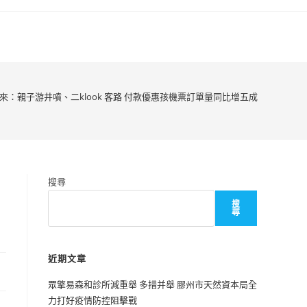
到來：親子游井噴、二klook 客路 付款優惠孩機票訂單量同比增五成
搜尋
搜
尋
近期文章
眾擎易森和診所減重舉 多措并舉 膠州市天然資本局全
力打好疫情防控阻擊戰