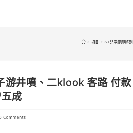
>
項目
>
6·1兒童節即將
游井噴、二klook 客路 付款
增五成
t
0 Comments
ments: