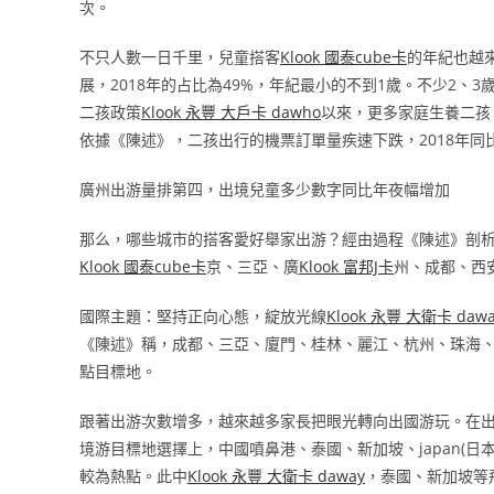
次。
不只人數一日千里，兒童搭客
Klook 國泰cube卡
的年紀也越
展，2018年的占比為49%，年紀最小的不到1歲。不少2、
二孩政策
Klook 永豐 大戶卡 dawho
以來，更多家庭生養二孩
依據《陳述》，二孩出行的機票訂單量疾速下跌，2018年同比
廣州出游量排第四，出境兒童多少數字同比年夜幅增加
那么，哪些城市的搭客愛好舉家出游？經由過程《陳述》剖
Klook 國泰cube卡
京、三亞、廣
Klook 富邦J卡
州、成都、西
國際主題：堅持正向心態，綻放光線
Klook 永豐 大衛卡 daw
《陳述》稱，成都、三亞、廈門、桂林、麗江、杭州、珠海
點目標地。
跟著出游次數增多，越來越多家長把眼光轉向出國游玩。在出
境游目標地選擇上，中國噴鼻港、泰國、新加坡、japan(
較為熱點。此中
Klook 永豐 大衛卡 daway
，泰國、新加坡等