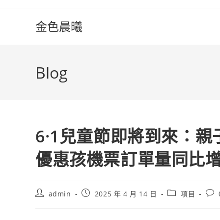
Skip
to
金色晨曦
content
Blog
6·1兒童節即將到來：親子
優惠孩機票訂單量同比
Post
Post
Post
Pos
admin
2025 年 4 月 14 日
項目
author:
published:
category:
com