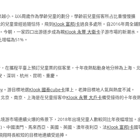
來越小。以6周歲作為學齡兒童的劃分，學齡前兒童搭客所占比重慢慢擴
3歲的兒童曾經追隨怙恃，飛到
Klook 富邦J卡
過良多處所。自2016年周全鋪
。今朝，一家四口出游逐步成為親
Klook 永豐 大衛卡
子游市場的新潮水。
增幅為51%。
析，在攜程平臺上預訂兒童票的搭客里，十年夜熱點動身地分辨為上海、
安、深圳、杭州、昆明、重慶。
ay
。游目標地選
Klook 國泰cube卡
擇上，老牌目標地人氣與熱度不減。
、北京、南京、上海是在兒童搭客中
Klook 永豐 大戶卡
備受接待的十年夜
境游市場連續火爆的佈景下，2018年出境兒童人數較同比年夜幅增加。
日本)、中國澳門、馬來西亞、美國、英國、澳年夜利亞、法
Klook 富邦J卡
國
飛翔時長較短的目標地連續受追捧。