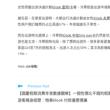
女性把握出游決議計劃
Klook 富邦J卡
權，冷寒假是出游岑嶺
據先容，在舉家出游時，大都出行決議計劃由女性
Klook 永
性用戶預訂機票的占比高達67%，年夜幅搶先于男性。
而在出游時光選擇上，冷寒假
Klook 中信line pay卡
仍然是兒
游也是主流。冷寒假時光段，除了慣例出游外，很多家長還
家庭以4至7天的過程為主，出游人次占比58%；其次為影機
19%。
TAGS
:
[DB:标签]
Read
Previous Post
more
【國慶假期消費年夜數據觀察】一個性價比不錯的假
articles
游客親身經歷：物美klook 付款優惠價廉