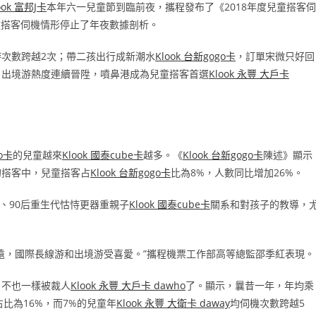
ook 富邦J卡
本年六一兒童節到臨前夜，攜程發布了《2018年度兒童搭客伺
童搭客伺機情形停止了年夜數據剖析。
次數跨越2次；帶二孩出行成新潮水
Klook 台新gogo卡
，訂單宋微只好回
；出境游熱度連續晉陞，噴鼻港成為兒童搭客首選
Klook 永豐 大戶卡
go卡
的兒童越來
Klook 國泰cube卡
越多。《
Klook 台新gogo卡
陳述》顯示
的搭客中，兒童搭客占
Klook 台新gogo卡
比為8%，人數同比增加26%。
后、90后重生代怙恃更器重親子
Klook 國泰cube卡
關系和對孩子的教導，
遠，國際長線游和出境游受喜愛。”攜程機票工作部高等總監邵季紅表現。
？不也一樣被裁人
Klook 永豐 大戶卡 dawho
了。顯示，曩昔一年，年均乘
占比為16%，而7%的兒童年
Klook 永豐 大衛卡 daway
均伺機次數跨越5