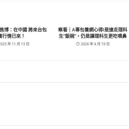
進博：在中國 將來台包
察看｜A專包養網心得I是搶走理科
養行情已來！
生“飯碗”，仍是讓理科生更吃噴鼻
2025 年 11 月 13 日
2026 年 4 月 19 日