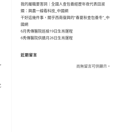
我的履職要害詞｜全國人查包養經歷年夜代表田淑
嫻：興農一線看科技_中國網
干好這幾件事，關乎西南復興的“春夏秋查包養冬”_中
國網
6月秀傳醫院巡檢19日生肖運程
6秀傳醫院供膳月26日生肖運程
近期留言
，
尚無留言可供顯示。
尤