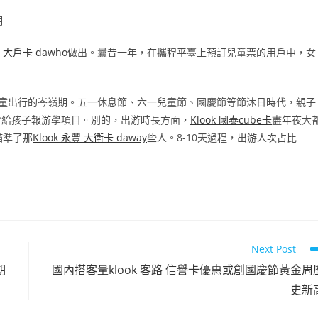
期
豐 大戶卡 dawho
做出。曩昔一年，在攜程平臺上預訂兒童票的用戶中，女
童出行的岑嶺期。五一休息節、六一兒童節、國慶節等節沐日時代，親子
會給孩子報游學項目。別的，出游時長方面，
Klook 國泰cube卡
盡年夜大
瞄準了那
Klook 永豐 大衛卡 daway
些人。8-10天過程，出游人次占比
Next Post
期
國內搭客量klook 客路 信譽卡優惠或創國慶節黃金周
史新