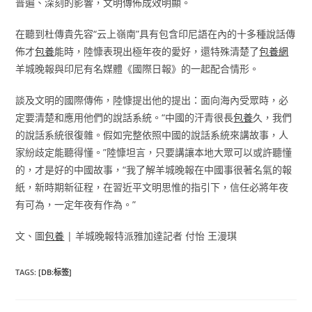
普遍、深刻的影響，文明傳佈成效明顯。
在聽到杜傳貴先容“云上嶺南”具有包含印尼語在內的十多種說話傳
佈才
包養
能時，陸慷表現出極年夜的愛好，還特殊清楚了
包養網
羊城晚報與印尼有名媒體《國際日報》的一起配合情形。
談及文明的國際傳佈，陸慷提出他的提出：面向海內受眾時，必
定要清楚和應用他們的說話系統。“中國的汗青很長
包養
久，我們
的說話系統很復雜。假如完整依照中國的說話系統來講故事，人
家紛歧定能聽得懂。”陸慷坦言，只要講讓本地大眾可以或許聽懂
的，才是好的中國故事，“我了解羊城晚報在中國事很著名氣的報
紙，新時期新征程，在習近平文明思惟的指引下，信任必將年夜
有可為，一定年夜有作為。”
文、圖
包養
| 羊城晚報特派雅加達記者 付怡 王漫琪
TAGS
:
[DB:标签]