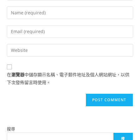
Enter
your
name
Enter
or
your
username
email
Enter
to
address
your
comment
to
website
comment
URL
在
瀏覽器
中儲存顯示名稱、電子郵件地址及個人網站網址，以供
(optional)
下次發佈留言時使用。
搜尋
搜