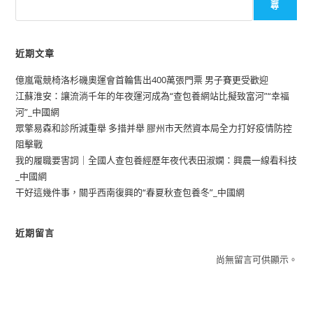
尋
近期文章
億嵐電競椅洛杉磯奧運會首輪售出400萬張門票 男子賽更受歡迎
江蘇淮安：讓流淌千年的年夜運河成為“查包養網站比擬致富河”“幸福
河”_中國網
眾擎易森和診所減重舉 多措并舉 膠州市天然資本局全力打好疫情防控
阻擊戰
我的履職要害詞｜全國人查包養經歷年夜代表田淑嫻：興農一線看科技
_中國網
干好這幾件事，關乎西南復興的“春夏秋查包養冬”_中國網
近期留言
尚無留言可供顯示。