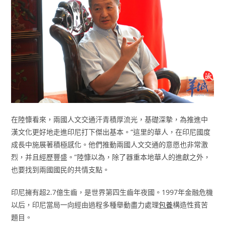
在陸慷看來，兩國人文交通汗青積厚流光，基礎深摯，為推進中
漢文化更好地走進印尼打下傑出基本。“這里的華人，在印尼國度
成長中施展著積極感化。他們推動兩國人文交通的意愿也非常激
烈，并且經歷豐盛。”陸慷以為，除了器重本地華人的進獻之外，
也要找到兩國國民的共情支點。
印尼擁有超2.7億生齒，是世界第四生齒年夜國。1997年金融危機
以后，印尼當局一向經由過程多種舉動盡力處理
包養
構造性貧苦
題目。