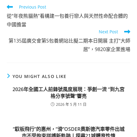
Read
Previous Post
more
從“年夜熊貓熱”看構建一包養行戀人與天然性命配合體的
articles
中國擔當
Next Post
第135屆廣交會第S包養網站比擬二期本日開展 主打“大師
居”，9820家企業進場
YOU MIGHT ALSO LIKE
2026年全國工人前鋒號風度展現：爭創一流 “到九宮
格分享號聲”響亮
2026 年 5 月 11 日
“馭板飛行”的惠州，“滑”OSDER奧斯德汽車零件出城
市不受拘束拼搏新軌跡丨探尋21城體育性情