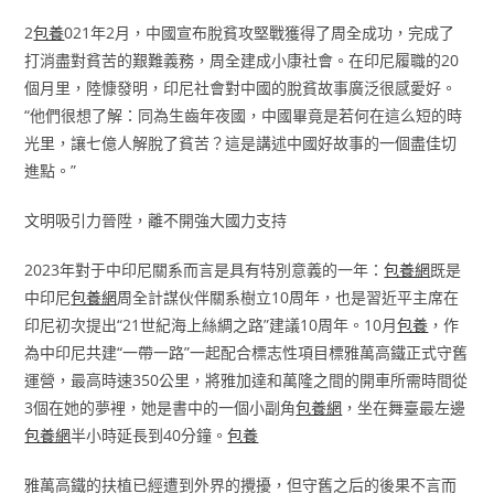
2
包養
021年2月，中國宣布脫貧攻堅戰獲得了周全成功，完成了
打消盡對貧苦的艱難義務，周全建成小康社會。在印尼履職的20
個月里，陸慷發明，印尼社會對中國的脫貧故事廣泛很感愛好。
“他們很想了解：同為生齒年夜國，中國畢竟是若何在這么短的時
光里，讓七億人解脫了貧苦？這是講述中國好故事的一個盡佳切
進點。”
文明吸引力晉陞，離不開強大國力支持
2023年對于中印尼關系而言是具有特別意義的一年：
包養網
既是
中印尼
包養網
周全計謀伙伴關系樹立10周年，也是習近平主席在
印尼初次提出“21世紀海上絲綢之路”建議10周年。10月
包養
，作
為中印尼共建“一帶一路”一起配合標志性項目標雅萬高鐵正式守舊
運營，最高時速350公里，將雅加達和萬隆之間的開車所需時間從
3個在她的夢裡，她是書中的一個小副角
包養網
，坐在舞臺最左邊
包養網
半小時延長到40分鐘。
包養
雅萬高鐵的扶植已經遭到外界的攪擾，但守舊之后的後果不言而