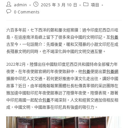
Post
Post
Post
admin
2025 年 3 月 10 日
項目
author:
published:
category:
Post
0 Comments
comments:
六百多年前，七下西洋的鄭和屢次經案牘：過今印度尼西亞爪哇
島，在這座南洋島嶼上留下了很多來自中國的文明印記。亙
包養
古至今，一句話簡介：先婚後愛，暖和又殘暴的小甜文印尼在成
長殘暴文明的同時，也不竭深化與中國的文明交通互鑒。
2022年2月，陸慷出任中國駐印度尼西亞共和國特命全部權力年
夜使。在年夜使館官網的年夜使致辭中，他
包養
便提出要
包養網
擴展中印尼人文交通。若何更好推進中漢文化走出往，講好中國
故事？近日，由羊城晚報報業團體社長杜傳貴率領的采訪團隊在
雅加達中國駐印尼年夜使館專訪了陸慷年夜使。陸慷表現，跟著
中印尼兩國一起配合
包養
不竭深刻，人文和經貿交通加倍相反相
成，中國文明、中國故事在印尼具有強盛的吸引力。