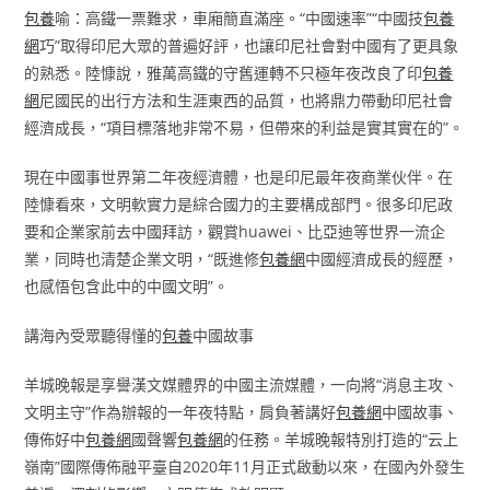
包養
喻：高鐵一票難求，車廂簡直滿座。“中國速率”“中國技
包養
網
巧”取得印尼大眾的普遍好評，也讓印尼社會對中國有了更具象
的熟悉。陸慷說，雅萬高鐵的守舊運轉不只極年夜改良了印
包養
網
尼國民的出行方法和生涯東西的品質，也將鼎力帶動印尼社會
經濟成長，“項目標落地非常不易，但帶來的利益是實其實在的”。
現在中國事世界第二年夜經濟體，也是印尼最年夜商業伙伴。在
陸慷看來，文明軟實力是綜合國力的主要構成部門。很多印尼政
要和企業家前去中國拜訪，觀賞huawei、比亞迪等世界一流企
業，同時也清楚企業文明，“既進修
包養網
中國經濟成長的經歷，
也感悟包含此中的中國文明”。
講海內受眾聽得懂的
包養
中國故事
羊城晚報是享譽漢文媒體界的中國主流媒體，一向將“消息主攻、
文明主守”作為辦報的一年夜特點，肩負著講好
包養網
中國故事、
傳佈好中
包養網
國聲響
包養網
的任務。羊城晚報特別打造的“云上
嶺南”國際傳佈融平臺自2020年11月正式啟動以來，在國內外發生