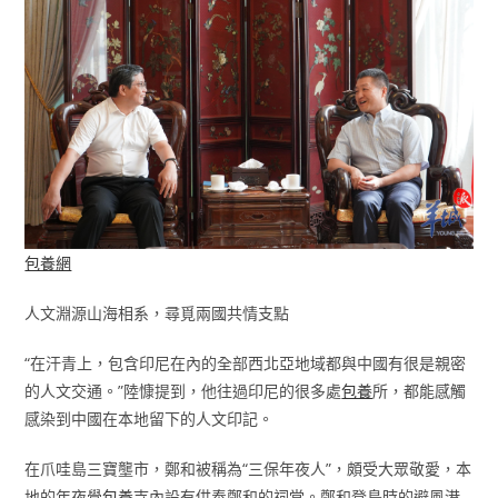
包養網
人文淵源山海相系，尋覓兩國共情支點
“在汗青上，包含印尼在內的全部西北亞地域都與中國有很是親密
的人文交通。”陸慷提到，他往過印尼的很多處
包養
所，都能感觸
感染到中國在本地留下的人文印記。
在爪哇島三寶壟市，鄭和被稱為“三保年夜人”，頗受大眾敬愛，本
地的年夜覺
包養
寺內設有供奉鄭和的祠堂。鄭和登島時的避風港