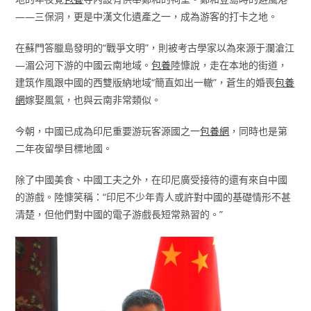
——三保洞，更是中漢文化遺產之一，成為游客的打卡之地。
在蘇門答臘島發明的“戰爭文明”，則被考古學家以為來源于瀾滄江
—湄公河下游的中國云南地域。
包養
陸慷說，走在本地的街道，
建筑作風跟中國的西雙版納地域“簡直如出一轍”，蒼生的婚喪
包養
網
嫁娶風氣，也與云南非常類似。
今朝，中國已成為印尼重要游玩客源國之一
包養網
，同時也是第
二年夜留學目標地國。
除了中國美食、中國工夫之外，在印尼廣受接待的還有來自中國
的游戲。陸慷笑稱：“印尼不少年青人或許對中國的基礎情形不甚
清楚，但他們對中國的電子游戲長短常熟習的。”